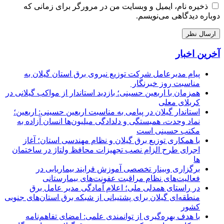
ذخیره نام، ایمیل و وبسایت من در مرورگر برای زمانی که
دوباره دیدگاهی می‌نویسم.
آخرین اخبار
پیام مدیرعامل شركت توزیع نیروی برق استان گیلان به
مناسبت روز خبرنگار ‌
همزمان با اربعین حسینی؛ بازدید استاندار از مواکب گیلانی در
کربلای معلی
استاندار گیلان در پیامی به مناسبت اربعین حسینی: اربعین؛
نماد وحدت، همبستگی و دلدادگی میلیون‌ها انسان آزاده به
مکتب حسینی است
با همکاری توزیع برق گیلان و نظام مهندسی استان؛ آغاز
اجرای طرح الزام نصب تجهیزات محافظ ولتاژ در ساختمان
ها
برگزاری وبینار تخصصی آموزش فرایند بیماریابی در
فعالیت‌های نظام مراقبت عفونت‌های بیمارستانی
در راستای همدلی ملی؛ اعلام آمادگی مدیر عامل برق
منطقه‌ای گیلان برای پشتیبانی از شبكه برق استان‌های جنوبی
كشور
با هدف بهره‌گیری از توانمندی علمی: امضای تفاهم‌نامه