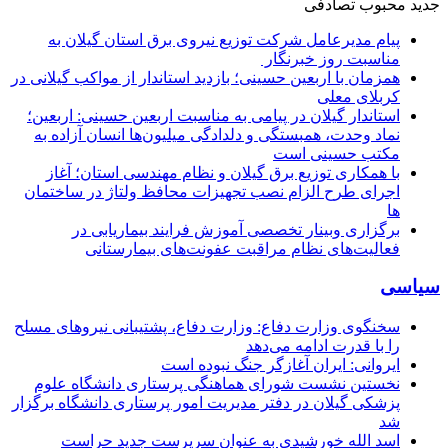
جدید
محبوب
تصادفی
پیام مدیرعامل شركت توزیع نیروی برق استان گیلان به
مناسبت روز خبرنگار ‌
همزمان با اربعین حسینی؛ بازدید استاندار از مواکب گیلانی در
کربلای معلی
استاندار گیلان در پیامی به مناسبت اربعین حسینی: اربعین؛
نماد وحدت، همبستگی و دلدادگی میلیون‌ها انسان آزاده به
مکتب حسینی است
با همکاری توزیع برق گیلان و نظام مهندسی استان؛ آغاز
اجرای طرح الزام نصب تجهیزات محافظ ولتاژ در ساختمان
ها
برگزاری وبینار تخصصی آموزش فرایند بیماریابی در
فعالیت‌های نظام مراقبت عفونت‌های بیمارستانی
سیاسی
سخنگوی وزارت دفاع: وزارت دفاع، پشتیبانی نیرو‌های مسلح
را با قدرت ادامه می‌دهد
ایروانی: ایران آغازگر جنگ نبوده است
نخستین نشست شورای هماهنگی پرستاری دانشگاه علوم
پزشکی گیلان در دفتر مدیریت امور پرستاری دانشگاه برگزار
شد
اسد الله خورشیدی به عنوان سرپرست جدید حراست