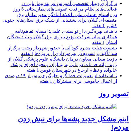
برگزاری وبینار تخصصی آموزش فرایند بیماریابی در
فعالیت‌های نظام مراقبت عفونت‌های بیمارستانی
6 روز
در راستای همدلی ملی؛ اعلام آمادگی مدیر عامل برق
منطقه‌ای گیلان برای پشتیبانی از شبكه برق استان‌های جنوبی
كشور
1 هفته
با هدف بهره‌گیری از توانمندی علمی: امضای تفاهم‌نامه
همكاری میان شركت توزیع نیروی برق گیلان و بنیاد نخبگان
استان
1 هفته
نشست هیئت مدیره کودآلی با حضور شهردار رشت برگزار
شد تأکید بر تسریع در بهره‌برداری از پروژه‌ها
1 هفته
بازدید میدانی معاون درمان دانشگاه علوم پزشکی گیلان از
روند ارائه خدمات درمانی به بیماران و نحوه اجرای پزشک
خانواده و نظام ارجاع در شهرستان فومن
1 هفته
با استفاده از تعمیرات خط گرم جلوگیری بیش از ۱۹ درصدی
از اعمال خاموشی برای مشتركان
1 هفته
تصویر روز
اینم مشکل جدید پشه‌ها برای نیش زدن
مردم!