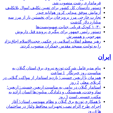
فرمانداری رشت منصوب شد.
دستور دادستان کل کشور برای تعیین تکلیف اموال بلاتکلیف
آزمایش موفق میدانی کروز هواپایه حیدر
تجارت خارجی مرز پرویزخان برای نخستین بار از مرز سه
میلیارد دلار گذشت
۱۰۳۰ کودک قربانی جنایت صهیونیست‌ها
دستور رئیس جمهور برای پیگیری پرونده قتل داریوش
مهرجویی و همسرش
رهبر معظم انقلاب اسلامی در حکمی حجت‌الاسلام اجاق‌نژاد
را به تولیت مسجد مقدس جمکران منصوب کردند.
ایران
پیام مدیرعامل شركت توزیع نیروی برق استان گیلان به
مناسبت روز خبرنگار ‌
1 ساعت
همزمان با اربعین حسینی؛ بازدید استاندار از مواکب گیلانی در
کربلای معلی
2 روز
استاندار گیلان در پیامی به مناسبت اربعین حسینی: اربعین؛
نماد وحدت، همبستگی و دلدادگی میلیون‌ها انسان آزاده به
مکتب حسینی است
3 روز
با همکاری توزیع برق گیلان و نظام مهندسی استان؛ آغاز
اجرای طرح الزام نصب تجهیزات محافظ ولتاژ در ساختمان
ها
4 روز