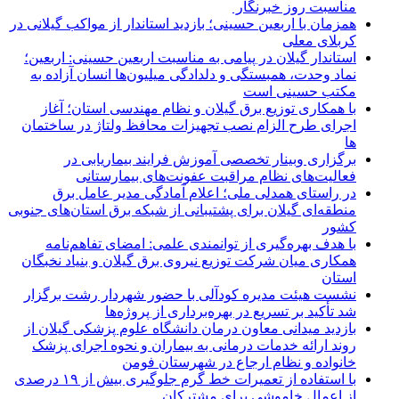
مناسبت روز خبرنگار ‌
همزمان با اربعین حسینی؛ بازدید استاندار از مواکب گیلانی در
کربلای معلی
استاندار گیلان در پیامی به مناسبت اربعین حسینی: اربعین؛
نماد وحدت، همبستگی و دلدادگی میلیون‌ها انسان آزاده به
مکتب حسینی است
با همکاری توزیع برق گیلان و نظام مهندسی استان؛ آغاز
اجرای طرح الزام نصب تجهیزات محافظ ولتاژ در ساختمان
ها
برگزاری وبینار تخصصی آموزش فرایند بیماریابی در
فعالیت‌های نظام مراقبت عفونت‌های بیمارستانی
در راستای همدلی ملی؛ اعلام آمادگی مدیر عامل برق
منطقه‌ای گیلان برای پشتیبانی از شبكه برق استان‌های جنوبی
كشور
با هدف بهره‌گیری از توانمندی علمی: امضای تفاهم‌نامه
همكاری میان شركت توزیع نیروی برق گیلان و بنیاد نخبگان
استان
نشست هیئت مدیره کودآلی با حضور شهردار رشت برگزار
شد تأکید بر تسریع در بهره‌برداری از پروژه‌ها
بازدید میدانی معاون درمان دانشگاه علوم پزشکی گیلان از
روند ارائه خدمات درمانی به بیماران و نحوه اجرای پزشک
خانواده و نظام ارجاع در شهرستان فومن
با استفاده از تعمیرات خط گرم جلوگیری بیش از ۱۹ درصدی
از اعمال خاموشی برای مشتركان