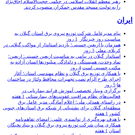
رهبر معظم انقلاب اسلامی در حکمی حجت‌الاسلام اجاق‌نژاد
را به تولیت مسجد مقدس جمکران منصوب کردند.
ایران
پیام مدیرعامل شركت توزیع نیروی برق استان گیلان به
مناسبت روز خبرنگار ‌
1 روز
همزمان با اربعین حسینی؛ بازدید استاندار از مواکب گیلانی در
کربلای معلی
3 روز
استاندار گیلان در پیامی به مناسبت اربعین حسینی: اربعین؛
نماد وحدت، همبستگی و دلدادگی میلیون‌ها انسان آزاده به
مکتب حسینی است
4 روز
با همکاری توزیع برق گیلان و نظام مهندسی استان؛ آغاز
اجرای طرح الزام نصب تجهیزات محافظ ولتاژ در ساختمان
ها
5 روز
برگزاری وبینار تخصصی آموزش فرایند بیماریابی در
فعالیت‌های نظام مراقبت عفونت‌های بیمارستانی
1 هفته
در راستای همدلی ملی؛ اعلام آمادگی مدیر عامل برق
منطقه‌ای گیلان برای پشتیبانی از شبكه برق استان‌های جنوبی
كشور
1 هفته
با هدف بهره‌گیری از توانمندی علمی: امضای تفاهم‌نامه
همكاری میان شركت توزیع نیروی برق گیلان و بنیاد نخبگان
استان
1 هفته