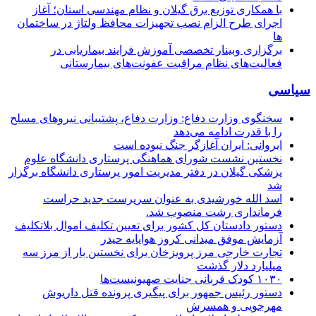
با همکاری توزیع برق گیلان و نظام مهندسی استان؛ آغاز
اجرای طرح الزام نصب تجهیزات محافظ ولتاژ در ساختمان
ها
برگزاری وبینار تخصصی آموزش فرایند بیماریابی در
فعالیت‌های نظام مراقبت عفونت‌های بیمارستانی
سیاسی
سخنگوی وزارت دفاع: وزارت دفاع، پشتیبانی نیرو‌های مسلح
را با قدرت ادامه می‌دهد
ایروانی: ایران آغازگر جنگ نبوده است
نخستین نشست شورای هماهنگی پرستاری دانشگاه علوم
پزشکی گیلان در دفتر مدیریت امور پرستاری دانشگاه برگزار
شد
اسد الله خورشیدی به عنوان سرپرست جدید حراست
فرمانداری رشت منصوب شد.
دستور دادستان کل کشور برای تعیین تکلیف اموال بلاتکلیف
آزمایش موفق میدانی کروز هواپایه حیدر
تجارت خارجی مرز پرویزخان برای نخستین بار از مرز سه
میلیارد دلار گذشت
۱۰۳۰ کودک قربانی جنایت صهیونیست‌ها
دستور رئیس جمهور برای پیگیری پرونده قتل داریوش
مهرجویی و همسرش