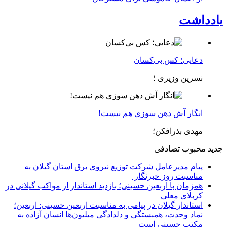
یادداشت
دعایی؛ کس بی‌کسان
نسرین وزیری ؛
انگار آش دهن سوزی هم نیست!
مهدی بذرافکن؛
جدید
محبوب
تصادفی
پیام مدیرعامل شركت توزیع نیروی برق استان گیلان به
مناسبت روز خبرنگار ‌
همزمان با اربعین حسینی؛ بازدید استاندار از مواکب گیلانی در
کربلای معلی
استاندار گیلان در پیامی به مناسبت اربعین حسینی: اربعین؛
نماد وحدت، همبستگی و دلدادگی میلیون‌ها انسان آزاده به
مکتب حسینی است