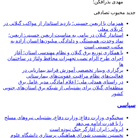
مهدی بذرافکن؛
جدید
محبوب
تصادفی
همزمان با اربعین حسینی؛ بازدید استاندار از مواکب گیلانی در
کربلای معلی
استاندار گیلان در پیامی به مناسبت اربعین حسینی: اربعین؛
نماد وحدت، همبستگی و دلدادگی میلیون‌ها انسان آزاده به
مکتب حسینی است
با همکاری توزیع برق گیلان و نظام مهندسی استان؛ آغاز
اجرای طرح الزام نصب تجهیزات محافظ ولتاژ در ساختمان
ها
برگزاری وبینار تخصصی آموزش فرایند بیماریابی در
فعالیت‌های نظام مراقبت عفونت‌های بیمارستانی
در راستای همدلی ملی؛ اعلام آمادگی مدیر عامل برق
منطقه‌ای گیلان برای پشتیبانی از شبكه برق استان‌های جنوبی
كشور
سیاسی
سخنگوی وزارت دفاع: وزارت دفاع، پشتیبانی نیرو‌های مسلح
را با قدرت ادامه می‌دهد
ایروانی: ایران آغازگر جنگ نبوده است
نخستین نشست شورای هماهنگی پرستاری دانشگاه علوم