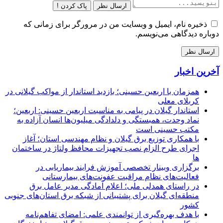
ارسال نظر
پاک کردن !
ذخیره نام، ایمیل و وبسایت من در مرورگر برای زمانی که
دوباره دیدگاهی می‌نویسم.
آخرین اخبار
همزمان با اربعین حسینی؛ بازدید استاندار از مواکب گیلانی در
کربلای معلی
استاندار گیلان در پیامی به مناسبت اربعین حسینی: اربعین؛
نماد وحدت، همبستگی و دلدادگی میلیون‌ها انسان آزاده به
مکتب حسینی است
با همکاری توزیع برق گیلان و نظام مهندسی استان؛ آغاز
اجرای طرح الزام نصب تجهیزات محافظ ولتاژ در ساختمان
ها
برگزاری وبینار تخصصی آموزش فرایند بیماریابی در
فعالیت‌های نظام مراقبت عفونت‌های بیمارستانی
در راستای همدلی ملی؛ اعلام آمادگی مدیر عامل برق
منطقه‌ای گیلان برای پشتیبانی از شبكه برق استان‌های جنوبی
كشور
با هدف بهره‌گیری از توانمندی علمی: امضای تفاهم‌نامه