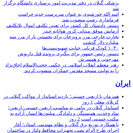
پزشکی گیلان در دفتر مدیریت امور پرستاری دانشگاه برگزار
شد
اسد الله خورشیدی به عنوان سرپرست جدید حراست
فرمانداری رشت منصوب شد.
دستور دادستان کل کشور برای تعیین تکلیف اموال بلاتکلیف
آزمایش موفق میدانی کروز هواپایه حیدر
تجارت خارجی مرز پرویزخان برای نخستین بار از مرز سه
میلیارد دلار گذشت
۱۰۳۰ کودک قربانی جنایت صهیونیست‌ها
دستور رئیس جمهور برای پیگیری پرونده قتل داریوش
مهرجویی و همسرش
رهبر معظم انقلاب اسلامی در حکمی حجت‌الاسلام اجاق‌نژاد
را به تولیت مسجد مقدس جمکران منصوب کردند.
ایران
همزمان با اربعین حسینی؛ بازدید استاندار از مواکب گیلانی در
کربلای معلی
1 روز
استاندار گیلان در پیامی به مناسبت اربعین حسینی: اربعین؛
نماد وحدت، همبستگی و دلدادگی میلیون‌ها انسان آزاده به
مکتب حسینی است
2 روز
با همکاری توزیع برق گیلان و نظام مهندسی استان؛ آغاز
اجرای طرح الزام نصب تجهیزات محافظ ولتاژ در ساختمان