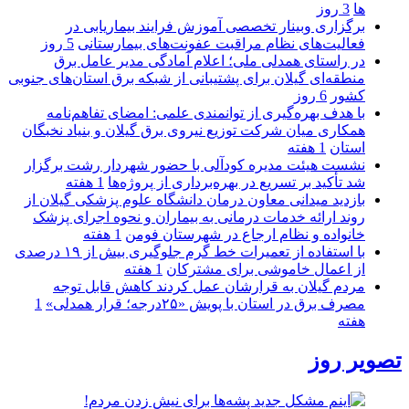
ها
3 روز
برگزاری وبینار تخصصی آموزش فرایند بیماریابی در
فعالیت‌های نظام مراقبت عفونت‌های بیمارستانی
5 روز
در راستای همدلی ملی؛ اعلام آمادگی مدیر عامل برق
منطقه‌ای گیلان برای پشتیبانی از شبكه برق استان‌های جنوبی
كشور
6 روز
با هدف بهره‌گیری از توانمندی علمی: امضای تفاهم‌نامه
همكاری میان شركت توزیع نیروی برق گیلان و بنیاد نخبگان
استان
1 هفته
نشست هیئت مدیره کودآلی با حضور شهردار رشت برگزار
شد تأکید بر تسریع در بهره‌برداری از پروژه‌ها
1 هفته
بازدید میدانی معاون درمان دانشگاه علوم پزشکی گیلان از
روند ارائه خدمات درمانی به بیماران و نحوه اجرای پزشک
خانواده و نظام ارجاع در شهرستان فومن
1 هفته
با استفاده از تعمیرات خط گرم جلوگیری بیش از ۱۹ درصدی
از اعمال خاموشی برای مشتركان
1 هفته
مردم گیلان به قرارشان عمل کردند كاهش قابل توجه
مصرف برق در استان با پویش «۲۵درجه؛ قرار همدلی»
1
هفته
تصویر روز