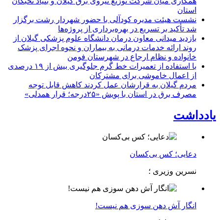
همكاری میان شركت توزیع نیروی برق گیلان و بنیاد نخبگان
استان
نشست هیئت مدیره کودآلی با حضور شهردار رشت برگزار
شد تأکید بر تسریع در بهره‌برداری از پروژه‌ها
بازدید میدانی معاون درمان دانشگاه علوم پزشکی گیلان از
روند ارائه خدمات درمانی به بیماران و نحوه اجرای پزشک
خانواده و نظام ارجاع در شهرستان فومن
با استفاده از تعمیرات خط گرم جلوگیری بیش از ۱۹ درصدی
از اعمال خاموشی برای مشتركان
مردم گیلان به قرارشان عمل کردند كاهش قابل توجه
مصرف برق در استان با پویش «۲۵درجه؛ قرار همدلی»
یادداشت
دعایی؛ کس بی‌کسان
نسرین وزیری ؛
انگار آش دهن سوزی هم نیست!