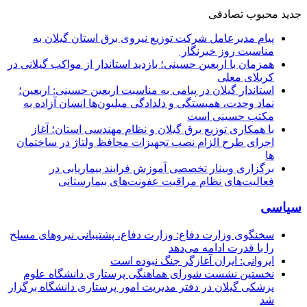
جدید
محبوب
تصادفی
پیام مدیرعامل شركت توزیع نیروی برق استان گیلان به
مناسبت روز خبرنگار ‌
همزمان با اربعین حسینی؛ بازدید استاندار از مواکب گیلانی در
کربلای معلی
استاندار گیلان در پیامی به مناسبت اربعین حسینی: اربعین؛
نماد وحدت، همبستگی و دلدادگی میلیون‌ها انسان آزاده به
مکتب حسینی است
با همکاری توزیع برق گیلان و نظام مهندسی استان؛ آغاز
اجرای طرح الزام نصب تجهیزات محافظ ولتاژ در ساختمان
ها
برگزاری وبینار تخصصی آموزش فرایند بیماریابی در
فعالیت‌های نظام مراقبت عفونت‌های بیمارستانی
سیاسی
سخنگوی وزارت دفاع: وزارت دفاع، پشتیبانی نیرو‌های مسلح
را با قدرت ادامه می‌دهد
ایروانی: ایران آغازگر جنگ نبوده است
نخستین نشست شورای هماهنگی پرستاری دانشگاه علوم
پزشکی گیلان در دفتر مدیریت امور پرستاری دانشگاه برگزار
شد