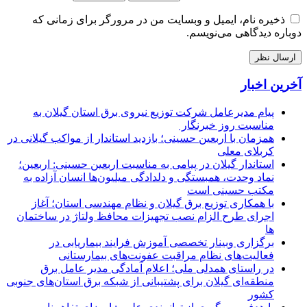
ذخیره نام، ایمیل و وبسایت من در مرورگر برای زمانی که
دوباره دیدگاهی می‌نویسم.
آخرین اخبار
پیام مدیرعامل شركت توزیع نیروی برق استان گیلان به
مناسبت روز خبرنگار ‌
همزمان با اربعین حسینی؛ بازدید استاندار از مواکب گیلانی در
کربلای معلی
استاندار گیلان در پیامی به مناسبت اربعین حسینی: اربعین؛
نماد وحدت، همبستگی و دلدادگی میلیون‌ها انسان آزاده به
مکتب حسینی است
با همکاری توزیع برق گیلان و نظام مهندسی استان؛ آغاز
اجرای طرح الزام نصب تجهیزات محافظ ولتاژ در ساختمان
ها
برگزاری وبینار تخصصی آموزش فرایند بیماریابی در
فعالیت‌های نظام مراقبت عفونت‌های بیمارستانی
در راستای همدلی ملی؛ اعلام آمادگی مدیر عامل برق
منطقه‌ای گیلان برای پشتیبانی از شبكه برق استان‌های جنوبی
كشور