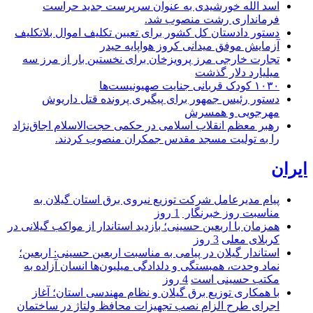
اسد الله خورشیدی به عنوان سرپرست جدید حراست
فرمانداری رشت منصوب شد.
دستور دادستان کل کشور برای تعیین تکلیف اموال بلاتکلیف
آزمایش موفق میدانی کروز هواپایه حیدر
تجارت خارجی مرز پرویزخان برای نخستین بار از مرز سه
میلیارد دلار گذشت
۱۰۳۰ کودک قربانی جنایت صهیونیست‌ها
دستور رئیس جمهور برای پیگیری پرونده قتل داریوش
مهرجویی و همسرش
رهبر معظم انقلاب اسلامی در حکمی حجت‌الاسلام اجاق‌نژاد
را به تولیت مسجد مقدس جمکران منصوب کردند.
ایران
پیام مدیرعامل شركت توزیع نیروی برق استان گیلان به
مناسبت روز خبرنگار ‌
1 روز
همزمان با اربعین حسینی؛ بازدید استاندار از مواکب گیلانی در
کربلای معلی
3 روز
استاندار گیلان در پیامی به مناسبت اربعین حسینی: اربعین؛
نماد وحدت، همبستگی و دلدادگی میلیون‌ها انسان آزاده به
مکتب حسینی است
4 روز
با همکاری توزیع برق گیلان و نظام مهندسی استان؛ آغاز
اجرای طرح الزام نصب تجهیزات محافظ ولتاژ در ساختمان