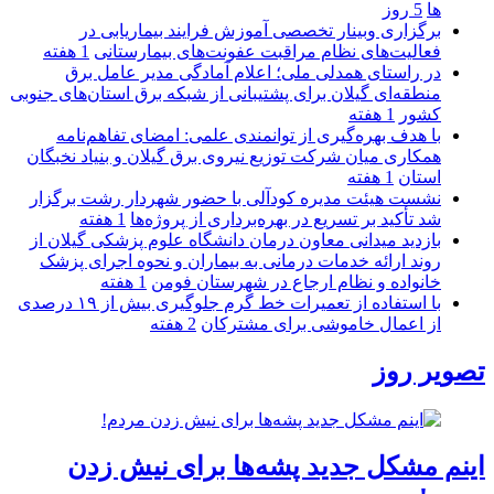
ها
5 روز
برگزاری وبینار تخصصی آموزش فرایند بیماریابی در
فعالیت‌های نظام مراقبت عفونت‌های بیمارستانی
1 هفته
در راستای همدلی ملی؛ اعلام آمادگی مدیر عامل برق
منطقه‌ای گیلان برای پشتیبانی از شبكه برق استان‌های جنوبی
كشور
1 هفته
با هدف بهره‌گیری از توانمندی علمی: امضای تفاهم‌نامه
همكاری میان شركت توزیع نیروی برق گیلان و بنیاد نخبگان
استان
1 هفته
نشست هیئت مدیره کودآلی با حضور شهردار رشت برگزار
شد تأکید بر تسریع در بهره‌برداری از پروژه‌ها
1 هفته
بازدید میدانی معاون درمان دانشگاه علوم پزشکی گیلان از
روند ارائه خدمات درمانی به بیماران و نحوه اجرای پزشک
خانواده و نظام ارجاع در شهرستان فومن
1 هفته
با استفاده از تعمیرات خط گرم جلوگیری بیش از ۱۹ درصدی
از اعمال خاموشی برای مشتركان
2 هفته
تصویر روز
اینم مشکل جدید پشه‌ها برای نیش زدن