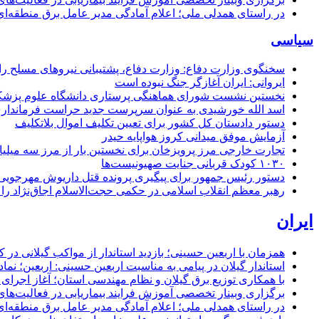
در راستای همدلی ملی؛ اعلام آمادگی مدیر عامل برق منطقه‌ای 
سیاسی
سخنگوی وزارت دفاع: وزارت دفاع، پشتیبانی نیرو‌های مسلح را 
ایروانی: ایران آغازگر جنگ نبوده است
نخستین نشست شورای هماهنگی پرستاری دانشگاه علوم پزشکی گ
اسد الله خورشیدی به عنوان سرپرست جدید حراست فرماند
دستور دادستان کل کشور برای تعیین تکلیف اموال بلاتکلیف
آزمایش موفق میدانی کروز هواپایه حیدر
تجارت خارجی مرز پرویزخان برای نخستین بار از مرز سه میلیا
۱۰۳۰ کودک قربانی جنایت صهیونیست‌ها
دستور رئیس جمهور برای پیگیری پرونده قتل داریوش مهرجو
رهبر معظم انقلاب اسلامی در حکمی حجت‌الاسلام اجاق‌نژاد 
ایران
همزمان با اربعین حسینی؛ بازدید استاندار از مواکب گیلانی در 
استاندار گیلان در پیامی به مناسبت اربعین حسینی: اربعین؛ ن
با همکاری توزیع برق گیلان و نظام مهندسی استان؛ آغاز اجرا
برگزاری وبینار تخصصی آموزش فرایند بیماریابی در فعالیت‌ها
در راستای همدلی ملی؛ اعلام آمادگی مدیر عامل برق منطقه‌ای 