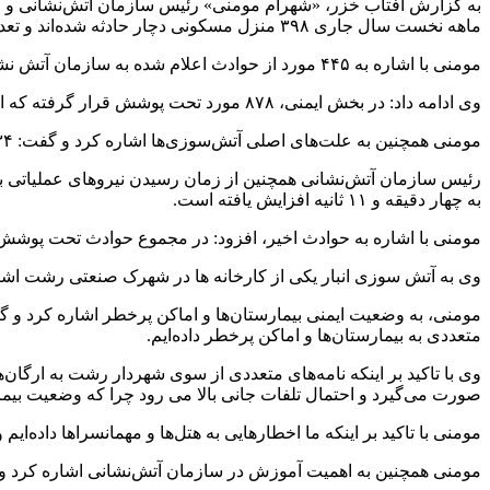
به گزارش آفتاب خزر، «شهرام مومنی» رئیس سازمان آتش‌نشانی و
ماهه نخست سال جاری ۳۹۸ منزل مسکونی دچار حادثه شده‌اند و تعداد کل حوادث تحت پوشش ما به ۸۹۸ مورد رسیده که نشان‌دهنده افزایش ۲ درصدی در این زمینه است.
مومنی با اشاره به ۴۴۵ مورد از حوادث اعلام شده به سازمان آتش نشانی مربوط به آسانسورها بوده است، افزود: امیدواریم با آگاهی بیشتر مردم و تماس‌های سریع‌تر با سامانه ۱۲۵، این آمار کاهش یابد.
وی ادامه داد: در بخش ایمنی، ۸۷۸ مورد تحت پوشش قرار گرفته که از این تعداد، ۲۹۱ مورد مربوط به معکوس شدن درب منازل بوده است.
مومنی همچنین به علت‌های اصلی آتش‌سوزی‌ها اشاره کرد و گفت: ۳۴ درصد از آتش‌سوزی‌ها به دلیل اتصال سیستم سیم‌کشی برق بوده و متأسفانه ۸۷ درصد از منازل مسکونی فاقد بیمه آتش‌سوزی بوده اند.
رئیس سازمان آتش‌نشانی همچنین از زمان رسیدن نیروهای عملیاتی به م
به چهار دقیقه و ۱۱ ثانیه افزایش یافته است.
مومنی با اشاره به حوادث اخیر، افزود: در مجموع حوادث تحت پوشش سازمان، ۶۶۲ نفر نجات یافته‌اند که متأسفانه ۱۵ نفر نیز جان خود 
وی به آتش سوزی انبار یکی از کارخانه ها در شهرک صنعتی رشت اشار
متعددی به بیمارستان‌ها و اماکن پرخطر داده‌ایم.
وی با تاکید بر اینکه نامه‌های متعددی از سوی شهردار رشت به ارگان
صورت می‌گیرد و احتمال تلفات جانی بالا می رود چرا که وضعیت بیم
مومنی با تاکید بر اینکه ما اخطارهایی به هتل‌ها و مهمانسراها داده‌ای
مومنی همچنین به اهمیت آموزش در سازمان آتش‌نشانی اشاره کرد و گفت: سازمان هر س