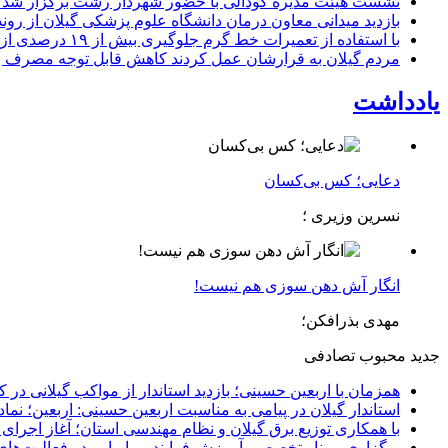
نشست هیئت مدیره کودآلی با حضور شهردار رشت برگزار شد تأکید
بازدید میدانی معاون درمان دانشگاه علوم پزشکی گیلان از رون
با استفاده از تعمیرات خط گرم جلوگیری بیش از ۱۹ درصدی از اعمال خاموشی برای مشتركان
مردم گیلان به قرارشان عمل کردند كاهش قابل توجه مصرف برق در استان با 
یادداشت
دعایی؛ کس بی‌کسان
نسرین وزیری ؛
انگار آش دهن سوزی هم نیست!
مهدی بذرافکن؛
جدید
محبوب
تصادفی
همزمان با اربعین حسینی؛ بازدید استاندار از مواکب گیلانی در 
استاندار گیلان در پیامی به مناسبت اربعین حسینی: اربعین؛ ن
با همکاری توزیع برق گیلان و نظام مهندسی استان؛ آغاز اجرا
برگزاری وبینار تخصصی آموزش فرایند بیماریابی در فعالیت‌ها