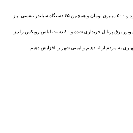
رئیس سازمان آتش‌نشانی با اشاره به نیازهای فوری این سازمان گفت: ما در حال حاضر به حداقل ۵ دستگاه موتور سیکلت به مبلغ یک میلیارد و ۵۰۰ میلیون تومان و همچنین ۴۵ دستگاه سیلندر تنفسی نیاز
مومنی با اشاره به خرید سه پایه نجات در شش ماه اول سال جهت عملیات نجات در خارج از محدوده خبر داد و گفت: همچنین هفت دستگاه موتور برق پرتابل خریداری شده و ۸۰ دست لباس روبکس را نیز
هتری به مردم ارائه دهیم و ایمنی شهر را افزایش دهیم.