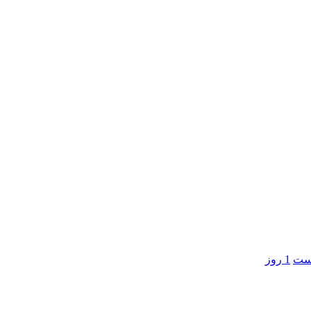
است
1 روز