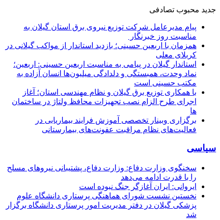
جدید
محبوب
تصادفی
پیام مدیرعامل شركت توزیع نیروی برق استان گیلان به
مناسبت روز خبرنگار ‌
همزمان با اربعین حسینی؛ بازدید استاندار از مواکب گیلانی در
کربلای معلی
استاندار گیلان در پیامی به مناسبت اربعین حسینی: اربعین؛
نماد وحدت، همبستگی و دلدادگی میلیون‌ها انسان آزاده به
مکتب حسینی است
با همکاری توزیع برق گیلان و نظام مهندسی استان؛ آغاز
اجرای طرح الزام نصب تجهیزات محافظ ولتاژ در ساختمان
ها
برگزاری وبینار تخصصی آموزش فرایند بیماریابی در
فعالیت‌های نظام مراقبت عفونت‌های بیمارستانی
سیاسی
سخنگوی وزارت دفاع: وزارت دفاع، پشتیبانی نیرو‌های مسلح
را با قدرت ادامه می‌دهد
ایروانی: ایران آغازگر جنگ نبوده است
نخستین نشست شورای هماهنگی پرستاری دانشگاه علوم
پزشکی گیلان در دفتر مدیریت امور پرستاری دانشگاه برگزار
شد