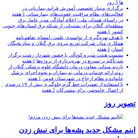
ها
5 روز
برگزاری وبینار تخصصی آموزش فرایند بیماریابی در
فعالیت‌های نظام مراقبت عفونت‌های بیمارستانی
1 هفته
در راستای همدلی ملی؛ اعلام آمادگی مدیر عامل برق
منطقه‌ای گیلان برای پشتیبانی از شبكه برق استان‌های جنوبی
كشور
1 هفته
با هدف بهره‌گیری از توانمندی علمی: امضای تفاهم‌نامه
همكاری میان شركت توزیع نیروی برق گیلان و بنیاد نخبگان
استان
1 هفته
نشست هیئت مدیره کودآلی با حضور شهردار رشت برگزار
شد تأکید بر تسریع در بهره‌برداری از پروژه‌ها
1 هفته
بازدید میدانی معاون درمان دانشگاه علوم پزشکی گیلان از
روند ارائه خدمات درمانی به بیماران و نحوه اجرای پزشک
خانواده و نظام ارجاع در شهرستان فومن
1 هفته
با استفاده از تعمیرات خط گرم جلوگیری بیش از ۱۹ درصدی
از اعمال خاموشی برای مشتركان
2 هفته
تصویر روز
اینم مشکل جدید پشه‌ها برای نیش زدن