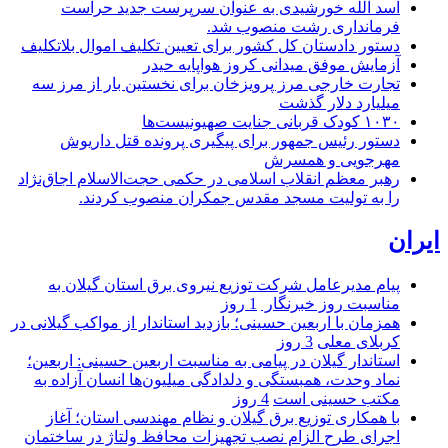
اسد الله خورشیدی به عنوان سرپرست جدید حراست
فرمانداری رشت منصوب شد.
دستور دادستان کل کشور برای تعیین تکلیف اموال بلاتکلیف
آزمایش موفق میدانی کروز هواپایه حیدر
تجارت خارجی مرز پرویزخان برای نخستین بار از مرز سه
میلیارد دلار گذشت
۱۰۳۰ کودک قربانی جنایت صهیونیست‌ها
دستور رئیس جمهور برای پیگیری پرونده قتل داریوش
مهرجویی و همسرش
رهبر معظم انقلاب اسلامی در حکمی حجت‌الاسلام اجاق‌نژاد
را به تولیت مسجد مقدس جمکران منصوب کردند.
ایران
پیام مدیرعامل شركت توزیع نیروی برق استان گیلان به
مناسبت روز خبرنگار ‌
1 روز
همزمان با اربعین حسینی؛ بازدید استاندار از مواکب گیلانی در
کربلای معلی
3 روز
استاندار گیلان در پیامی به مناسبت اربعین حسینی: اربعین؛
نماد وحدت، همبستگی و دلدادگی میلیون‌ها انسان آزاده به
مکتب حسینی است
4 روز
با همکاری توزیع برق گیلان و نظام مهندسی استان؛ آغاز
اجرای طرح الزام نصب تجهیزات محافظ ولتاژ در ساختمان