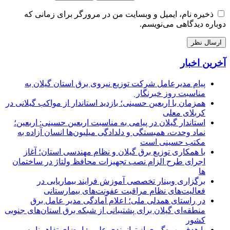
ذخیره نام، ایمیل و وبسایت من در مرورگر برای زمانی که
دوباره دیدگاهی می‌نویسم.
آخرین اخبار
پیام مدیرعامل شركت توزیع نیروی برق استان گیلان به
مناسبت روز خبرنگار ‌
همزمان با اربعین حسینی؛ بازدید استاندار از مواکب گیلانی در
کربلای معلی
استاندار گیلان در پیامی به مناسبت اربعین حسینی: اربعین؛
نماد وحدت، همبستگی و دلدادگی میلیون‌ها انسان آزاده به
مکتب حسینی است
با همکاری توزیع برق گیلان و نظام مهندسی استان؛ آغاز
اجرای طرح الزام نصب تجهیزات محافظ ولتاژ در ساختمان
ها
برگزاری وبینار تخصصی آموزش فرایند بیماریابی در
فعالیت‌های نظام مراقبت عفونت‌های بیمارستانی
در راستای همدلی ملی؛ اعلام آمادگی مدیر عامل برق
منطقه‌ای گیلان برای پشتیبانی از شبكه برق استان‌های جنوبی
كشور
با هدف بهره‌گیری از توانمندی علمی: امضای تفاهم‌نامه