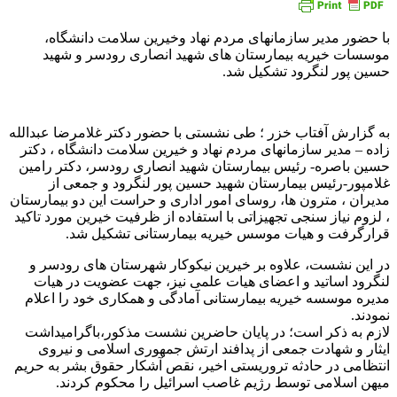
با حضور مدیر سازمانهای مردم نهاد وخیرین سلامت دانشگاه،
موسسات خیریه بیمارستان های شهید انصاری رودسر و شهید
حسین پور لنگرود تشکیل شد.
به گزارش آفتاب خزر ؛ طی نشستی با حضور دکتر غلامرضا عبدالله
زاده – مدیر سازمانهای مردم نهاد و خیرین سلامت دانشگاه ، دکتر
حسین باصره- رئیس بیمارستان شهید انصاری رودسر، دکتر رامین
غلامپور-رئیس بیمارستان شهید حسین پور لنگرود و جمعی از
مدیران ، مترون ها، روسای امور اداری و حراست این دو بیمارستان
، لزوم نیاز سنجی تجهیزاتی با استفاده از ظرفیت خیرین مورد تاکید
قرارگرفت و هیات موسس خیریه بیمارستانی تشکیل شد.
در این نشست، علاوه بر خیرین نیکوکار شهرستان های رودسر و
لنگرود اساتید و اعضای هیات علمی نیز، جهت عضویت در هیات
مدیره موسسه خیریه بیمارستانی آمادگی و همکاری خود را اعلام
نمودند.
لازم به ذکر است؛ در پایان حاضرین نشست مذکور،باگرامیداشت
ایثار و شهادت جمعی از پدافند ارتش جمهوری اسلامی و نیروی
انتظامی در حادثه تروریستی اخیر، نقص آشکار حقوق بشر به حریم
میهن اسلامی توسط رژیم غاصب اسرائیل را محکوم کردند.