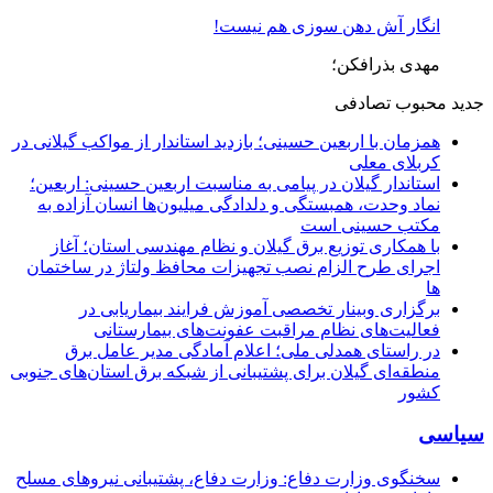
انگار آش دهن سوزی هم نیست!
مهدی بذرافکن؛
جدید
محبوب
تصادفی
همزمان با اربعین حسینی؛ بازدید استاندار از مواکب گیلانی در
کربلای معلی
استاندار گیلان در پیامی به مناسبت اربعین حسینی: اربعین؛
نماد وحدت، همبستگی و دلدادگی میلیون‌ها انسان آزاده به
مکتب حسینی است
با همکاری توزیع برق گیلان و نظام مهندسی استان؛ آغاز
اجرای طرح الزام نصب تجهیزات محافظ ولتاژ در ساختمان
ها
برگزاری وبینار تخصصی آموزش فرایند بیماریابی در
فعالیت‌های نظام مراقبت عفونت‌های بیمارستانی
در راستای همدلی ملی؛ اعلام آمادگی مدیر عامل برق
منطقه‌ای گیلان برای پشتیبانی از شبكه برق استان‌های جنوبی
كشور
سیاسی
سخنگوی وزارت دفاع: وزارت دفاع، پشتیبانی نیرو‌های مسلح