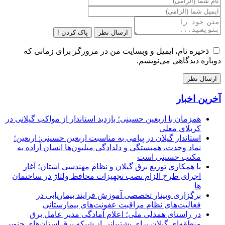
ارسال نظر
پاک کردن !
ذخیره نام، ایمیل و وبسایت من در مرورگر برای زمانی که
دوباره دیدگاهی می‌نویسم.
آخرین اخبار
همزمان با اربعین حسینی؛ بازدید استاندار از مواکب گیلانی در
کربلای معلی
استاندار گیلان در پیامی به مناسبت اربعین حسینی: اربعین؛
نماد وحدت، همبستگی و دلدادگی میلیون‌ها انسان آزاده به
مکتب حسینی است
با همکاری توزیع برق گیلان و نظام مهندسی استان؛ آغاز
اجرای طرح الزام نصب تجهیزات محافظ ولتاژ در ساختمان
ها
برگزاری وبینار تخصصی آموزش فرایند بیماریابی در
فعالیت‌های نظام مراقبت عفونت‌های بیمارستانی
در راستای همدلی ملی؛ اعلام آمادگی مدیر عامل برق
منطقه‌ای گیلان برای پشتیبانی از شبكه برق استان‌های جنوبی