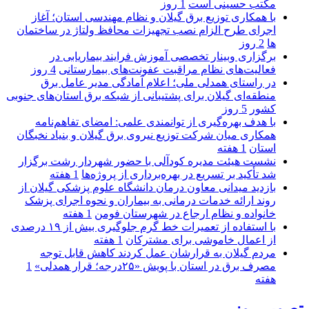
مکتب حسینی است
1 روز
با همکاری توزیع برق گیلان و نظام مهندسی استان؛ آغاز
اجرای طرح الزام نصب تجهیزات محافظ ولتاژ در ساختمان
ها
2 روز
برگزاری وبینار تخصصی آموزش فرایند بیماریابی در
فعالیت‌های نظام مراقبت عفونت‌های بیمارستانی
4 روز
در راستای همدلی ملی؛ اعلام آمادگی مدیر عامل برق
منطقه‌ای گیلان برای پشتیبانی از شبكه برق استان‌های جنوبی
كشور
5 روز
با هدف بهره‌گیری از توانمندی علمی: امضای تفاهم‌نامه
همكاری میان شركت توزیع نیروی برق گیلان و بنیاد نخبگان
استان
1 هفته
نشست هیئت مدیره کودآلی با حضور شهردار رشت برگزار
شد تأکید بر تسریع در بهره‌برداری از پروژه‌ها
1 هفته
بازدید میدانی معاون درمان دانشگاه علوم پزشکی گیلان از
روند ارائه خدمات درمانی به بیماران و نحوه اجرای پزشک
خانواده و نظام ارجاع در شهرستان فومن
1 هفته
با استفاده از تعمیرات خط گرم جلوگیری بیش از ۱۹ درصدی
از اعمال خاموشی برای مشتركان
1 هفته
مردم گیلان به قرارشان عمل کردند كاهش قابل توجه
مصرف برق در استان با پویش «۲۵درجه؛ قرار همدلی»
1
هفته
تصویر روز