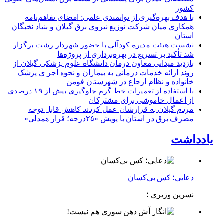
كشور
با هدف بهره‌گیری از توانمندی علمی: امضای تفاهم‌نامه
همكاری میان شركت توزیع نیروی برق گیلان و بنیاد نخبگان
استان
نشست هیئت مدیره کودآلی با حضور شهردار رشت برگزار
شد تأکید بر تسریع در بهره‌برداری از پروژه‌ها
بازدید میدانی معاون درمان دانشگاه علوم پزشکی گیلان از
روند ارائه خدمات درمانی به بیماران و نحوه اجرای پزشک
خانواده و نظام ارجاع در شهرستان فومن
با استفاده از تعمیرات خط گرم جلوگیری بیش از ۱۹ درصدی
از اعمال خاموشی برای مشتركان
مردم گیلان به قرارشان عمل کردند كاهش قابل توجه
مصرف برق در استان با پویش «۲۵درجه؛ قرار همدلی»
یادداشت
دعایی؛ کس بی‌کسان
نسرین وزیری ؛