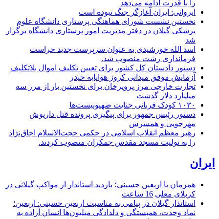
را با قدرت ادامه می‌دهد
ایروانی: ایران آغازگر جنگ نبوده است
نخستین نشست شورای هماهنگی پرستاری دانشگاه علوم
پزشکی گیلان در دفتر مدیریت امور پرستاری دانشگاه برگزار
شد
اسد الله خورشیدی به عنوان سرپرست جدید حراست
فرمانداری رشت منصوب شد.
دستور دادستان کل کشور برای تعیین تکلیف اموال بلاتکلیف
آزمایش موفق میدانی کروز هواپایه حیدر
تجارت خارجی مرز پرویزخان برای نخستین بار از مرز سه
میلیارد دلار گذشت
۱۰۳۰ کودک قربانی جنایت صهیونیست‌ها
دستور رئیس جمهور برای پیگیری پرونده قتل داریوش
مهرجویی و همسرش
رهبر معظم انقلاب اسلامی در حکمی حجت‌الاسلام اجاق‌نژاد
را به تولیت مسجد مقدس جمکران منصوب کردند.
ایران
همزمان با اربعین حسینی؛ بازدید استاندار از مواکب گیلانی در
کربلای معلی
16 ساعت
استاندار گیلان در پیامی به مناسبت اربعین حسینی: اربعین؛
نماد وحدت، همبستگی و دلدادگی میلیون‌ها انسان آزاده به