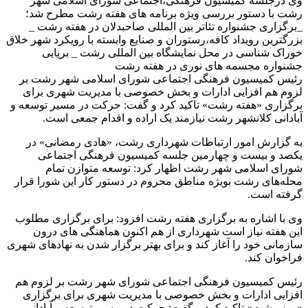
وی درجلسه کمیسیون فرهنگی،اجتماعی شورای اسلامی شهر
رشت با دستور بررسی ویژه برنامه های هفته رشت مطرح شد؛
_برگزاری جشنواره تئاتر بین المللی صاحبدلان در هفته رشت _
بزرگترین رویداد کافه،رستوران و صنایع وابسته با رویکرد شهر خلاق
خوراک شناسی در محل نمایشگاه بین المللی رشت _ برپایی
جشنواره مجسمه های نوری در هفته رشت
رئیس کمیسیون فرهنگی اجتماعی شورای اسلامی شهر رشت بر
لزوم هم افزایی ادارات و بخش خصوصی با مدیریت شهری برای
برگزاری «هفته رشت» تاکید کرد و گفت: حرکت در مسیر توسعه و
آبادانی کلانشهر رشت نیازمند یک اراده و اقدام جمعی است.
به گزارش امور ارتباطات شهرداری رشت، «هادی رمضانی» در
یکصد و بیست و چهارمین جلسه کمیسیون فرهنگی اجتماعی
شورای اسلامی شهر رشت اظهار کرد: توسعه متوازن تمام
محله‌های رشت بویژه مناطق محروم در دستور کار این شورا قرار
گرفته است.
وی با اشاره به برگزاری هفته رشت افزود: برای برگزاری مطلوب
این هفته نیاز است شهرداری از هم اکنون هماهنگی های درون
سازمانی خود را آغاز کند و برای بهتر برگزار شدن به نهادهای شهری
فراخوان کند.
رئیس کمیسیون فرهنگی اجتماعی شورای شهر رشت بر لزوم هم
افزایی ادارات و بخش خصوصی با مدیریت شهری برای برگزاری
«روز رشت» تاکید کرد و گفت: حرکت در مسیر توسعه و آبادانی