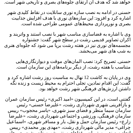
خواهد شد که هدف آن ارتقای جلوه‌های بصری و تاریخی شهر است.
حسنی در ادامه به نصب سازه نوری سانلایت در نقاط کلیدی شهر
اشاره کرد و افزود: این سازه‌های نوری با هدف افزایش جذابیت
بصری و نورپردازی محیط‌های عمومی طراحی شده است.
وی با اشاره به فضاسازی مناسب شهر با نصب استند و واتربند و
اکران تصاویر قدیمی رشت در سطح شهر گفت: جشنواره
مجسمه‌های نوری نیز در هفته رشت برپا می شود که جلوه‌ای هنری
به شب‌ های شهر می‌بخشد.
حسنی. تصریح کرد: نصب المان‌های موقت و دیوارنگاری‌هایی
متناسب با هفته رشت، از دیگر برنامه‌های این سازمان است.
وی در پایان به کاشت 12 نهال به مناسبت روز رشت اشاره کرد و
گفت: این اقدام نمادین، تجلی احترام به محیط زیست و زنده نگه
داشتن ارزش‌های فرهنگی شهر رشت خواهد بود.
گفتنی است، در این کمیسیون «امید اکبری» رئیس سازمان عمران
و بازآفرینی شهری شهرداری رشت، «علیرضا حسنی» رئیس
سازمان سیما منظر و فضای سبز شهری، «یاسر محجوب» رییس
سازمان فرهنگی، ورزشی و اجتماعی شهرداری رشت، «علیرضا
زارع» رئیس سازمان حمل و نقل، بار و مسافر شهری، «اسماعیل
چراغی» مدیر مالی شهرداری رشت، «مهدی پور محمدی» رییس
اتحادیه صنف رستوران و غذاهای سنتی شهرستان رشت، «روهام