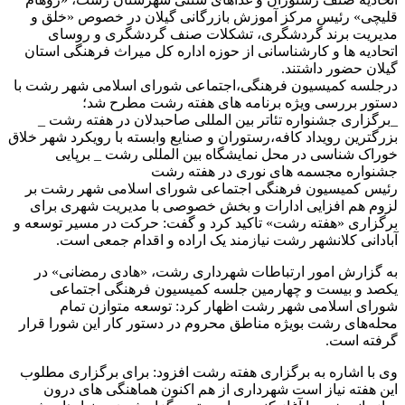
قلیچی» رئیس مرکز آموزش بازرگانی گیلان در خصوص «خلق و
مدیریت برند گردشگری، تشکلات صنف گردشگری و روسای
اتحادیه ها و کارشناسانی از حوزه اداره کل میراث فرهنگی استان
گیلان حضور داشتند.
درجلسه کمیسیون فرهنگی،اجتماعی شورای اسلامی شهر رشت با
دستور بررسی ویژه برنامه های هفته رشت مطرح شد؛
_برگزاری جشنواره تئاتر بین المللی صاحبدلان در هفته رشت _
بزرگترین رویداد کافه،رستوران و صنایع وابسته با رویکرد شهر خلاق
خوراک شناسی در محل نمایشگاه بین المللی رشت _ برپایی
جشنواره مجسمه های نوری در هفته رشت
رئیس کمیسیون فرهنگی اجتماعی شورای اسلامی شهر رشت بر
لزوم هم افزایی ادارات و بخش خصوصی با مدیریت شهری برای
برگزاری «هفته رشت» تاکید کرد و گفت: حرکت در مسیر توسعه و
آبادانی کلانشهر رشت نیازمند یک اراده و اقدام جمعی است.
به گزارش امور ارتباطات شهرداری رشت، «هادی رمضانی» در
یکصد و بیست و چهارمین جلسه کمیسیون فرهنگی اجتماعی
شورای اسلامی شهر رشت اظهار کرد: توسعه متوازن تمام
محله‌های رشت بویژه مناطق محروم در دستور کار این شورا قرار
گرفته است.
وی با اشاره به برگزاری هفته رشت افزود: برای برگزاری مطلوب
این هفته نیاز است شهرداری از هم اکنون هماهنگی های درون