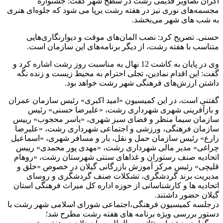
اکران تصاویر قدیمی رشت در سطح شهر گفت: جشنواره
مجسمه‌های نوری نیز در هفته رشت برپا می شود که جلوه‌ای هنری
به شب‌ های شهر می‌بخشد.
حسنی. تصریح کرد: نصب المان‌های موقت و دیوارنگاری‌هایی
متناسب با هفته رشت، از دیگر برنامه‌های این سازمان است.
وی در پایان به کاشت 12 نهال به مناسبت روز رشت اشاره کرد و
گفت: این اقدام نمادین، تجلی احترام به محیط زیست و زنده نگه
داشتن ارزش‌های فرهنگی شهر رشت خواهد بود.
گفتنی است، در این کمیسیون «امید اکبری» رئیس سازمان عمران
و بازآفرینی شهری شهرداری رشت، «علیرضا حسنی» رئیس
سازمان سیما منظر و فضای سبز شهری، «یاسر محجوب» رییس
سازمان فرهنگی، ورزشی و اجتماعی شهرداری رشت، «علیرضا
زارع» رئیس سازمان حمل و نقل، بار و مسافر شهری، «اسماعیل
چراغی» مدیر مالی شهرداری رشت، «مهدی پور محمدی» رییس
اتحادیه صنف رستوران و غذاهای سنتی شهرستان رشت، «روهام
قلیچی» رئیس مرکز آموزش بازرگانی گیلان در خصوص «خلق و
مدیریت برند گردشگری، تشکلات صنف گردشگری و روسای
اتحادیه ها و کارشناسانی از حوزه اداره کل میراث فرهنگی استان
گیلان حضور داشتند.
درجلسه کمیسیون فرهنگی،اجتماعی شورای اسلامی شهر رشت با
دستور بررسی ویژه برنامه های هفته رشت مطرح شد؛