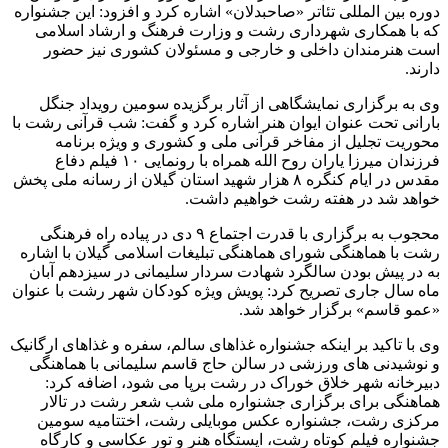
دوره بین المللی تئاتر «صاحبدلان» اشاره کرد و افزود: این جشنواره
که با همکاری شهرداری رشت و وزارت فرهنگ و ارشاد اسلامی
است هنرمندان داخلی و خارجی و مسئولان کشوری نیز حضور
دارند.
وی به برگزاری نمایشگاهی از آثار برگزیده سومین رویداد جنگل
بارانی تحت عنوان ایوان هنر اشاره کرد و گفت: شب قرآنی رشت با
محوریت تجلیل از مفاخر قرآنی ملی و کشوری و ویژه برنامه
فرزندان میرزا یاران روح الله همراه با رونمایی ۱۰ فیلم دفاع
مقدس در ایام کنگره ۸ هزار شهید استان گیلان از رسانه ملی پخش
خواهد شد در هفته رشت خواهیم داشت.
محجوب به برگزاری با قدرت اجتماع ۹ دی در پیاده راه فرهنگی
رشت با هماهنگی شورای هماهنگی تبلیغات اسلامی گیلان با اشاره
به در پیش بودن سالگرد شهادت سردار سلیمانی در سیزدهم آبان
ماه سال جاری تصریح کرد: پویش ویژه کودکان شهر رشت با عنوان
«عمو قاسم» برگزار خواهد شد.
وی با تاکید بر اینکه جشنواره غذاهای سالم، سفره و غذاهای ارگانیک
و نوشیدنی های ورزشی در سالن حاج قاسم سلیمانی با هماهنگی
دبیرخانه شهر خلاق خوراک در رشت برپا می شود، اضافه کرد:
هماهنگی برای برگزاری جشنواره ملی شب شعر رشت در تالار
مرکزی رشت، جشنواره عکس موبایلی رشت، اختتامیه سومین
جشنواره فیلم کوتاه رشت، ایستگاه هنر و تور عکاسی و کارگاه