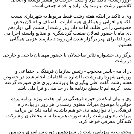
کلانشهر رشت نیازمند یک اراده و اقدام جمعی است.
وی با تاکید بر اینکه هفته رشت فقط مربوط به شهرداری نیست
بلکه هم افزایی و همکاری همه ادارات ، اصناف و فعالان بخش
خصوصی را می طلبد، ادامه داد: روز رشت از ششم الی دوازدهم
دی ماه با حضور فعالان صنعت گردشگری و صنایع وابسته اجرا می
شود لذا برای بهتر برگزار شدن این رویداد نیازمند عزمی همگانی
هستیم.
برگزاری جشنواره تئاتر صاحبدلان با حضور مهمانان داخلی و خارجی
در رشت
در ادامه «یاسر محجوب» رئیس سازمان فرهنگی، اجتماعی و
ورزشی شهرداری رشت با اشاره به اقدامات انجام شده در خصوص
هفته رشت گفت: طی پیگیری ها و برنامه ریزی های صورت گرفته
سعی کرده ایم تا سطح برنامه ها در حد ملی و فرا ملی باشد.
وی با بیان اینکه در حوزه فرهنگی در این هفته، ویژه برنامه پرده
خوانی با موضوع میراث معنوی رشت را هر روز در پیاده راه
فرهنگی را تا دوازدهم دی خواهیم داشت، ادامه داد: این برنامه
میراث معنوی رشت را به صورت هنرمندانه به مخاطبان و شرکت
کنندگان معرفی خواهد کرد.
محجوب به میزبانی رشت در سیزدهمین دوره سراسری و دومین