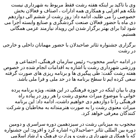
وی با تاکید بر اینکه هفته رشت فقط مربوط به شهرداری نیست
بلکه هم افزایی و همکاری همه ادارات ، اصناف و فعالان بخش
خصوصی را می طلبد، ادامه داد: روز رشت از ششم الی دوازدهم
دی ماه با حضور فعالان صنعت گردشگری و صنایع وابسته اجرا می
شود لذا برای بهتر برگزار شدن این رویداد نیازمند عزمی همگانی
هستیم.
برگزاری جشنواره تئاتر صاحبدلان با حضور مهمانان داخلی و خارجی
در رشت
در ادامه «یاسر محجوب» رئیس سازمان فرهنگی، اجتماعی و
ورزشی شهرداری رشت با اشاره به اقدامات انجام شده در خصوص
هفته رشت گفت: طی پیگیری ها و برنامه ریزی های صورت گرفته
سعی کرده ایم تا سطح برنامه ها در حد ملی و فرا ملی باشد.
وی با بیان اینکه در حوزه فرهنگی در این هفته، ویژه برنامه پرده
خوانی با موضوع میراث معنوی رشت را هر روز در پیاده راه
فرهنگی را تا دوازدهم دی خواهیم داشت، ادامه داد: این برنامه
میراث معنوی رشت را به صورت هنرمندانه به مخاطبان و شرکت
کنندگان معرفی خواهد کرد.
محجوب به میزبانی رشت در سیزدهمین دوره سراسری و دومین
دوره بین المللی تئاتر «صاحبدلان» اشاره کرد و افزود: این جشنواره
که با همکاری شهرداری رشت و وزارت فرهنگ و ارشاد اسلامی