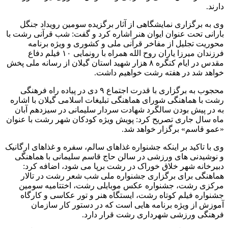
دارند.
وی به برگزاری نمایشگاهی از آثار برگزیده سومین رویداد جنگل
بارانی تحت عنوان ایوان هنر اشاره کرد و گفت: شب قرآنی رشت با
محوریت تجلیل از مفاخر قرآنی ملی و کشوری و ویژه برنامه
فرزندان میرزا یاران روح الله همراه با رونمایی ۱۰ فیلم دفاع
مقدس در ایام کنگره ۸ هزار شهید استان گیلان از رسانه ملی پخش
خواهد شد در هفته رشت خواهیم داشت.
محجوب به برگزاری با قدرت اجتماع ۹ دی در پیاده راه فرهنگی
رشت با هماهنگی شورای هماهنگی تبلیغات اسلامی گیلان با اشاره
به در پیش بودن سالگرد شهادت سردار سلیمانی در سیزدهم آبان
ماه سال جاری تصریح کرد: پویش ویژه کودکان شهر رشت با عنوان
«عمو قاسم» برگزار خواهد شد.
وی با تاکید بر اینکه جشنواره غذاهای سالم، سفره و غذاهای ارگانیک
و نوشیدنی های ورزشی در سالن حاج قاسم سلیمانی با هماهنگی
دبیرخانه شهر خلاق خوراک در رشت برپا می شود، اضافه کرد:
هماهنگی برای برگزاری جشنواره ملی شب شعر رشت در تالار
مرکزی رشت، جشنواره عکس موبایلی رشت، اختتامیه سومین
جشنواره فیلم کوتاه رشت، ایستگاه هنر و تور عکاسی و کارگاه
آموزش از ویژه برنامه هایی است که در دستور کار سازمان
فرهنگی ورزشی شهرداری رشت قرار دارد.