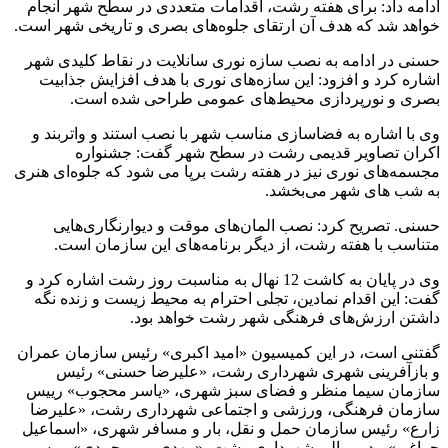
ادامه داد: برای هفته رشت، اقدامات متعددی در سطح شهر انجام
خواهد شد که هدف آن ارتقای جلوه‌های بصری و تاریخی شهر است.
حسنی در ادامه به نصب سازه نوری سانلایت در نقاط کلیدی شهر
اشاره کرد و افزود: این سازه‌های نوری با هدف افزایش جذابیت
بصری و نورپردازی محیط‌های عمومی طراحی شده است.
وی با اشاره به فضاسازی مناسب شهر با نصب استند و واتربند و
اکران تصاویر قدیمی رشت در سطح شهر گفت: جشنواره
مجسمه‌های نوری نیز در هفته رشت برپا می شود که جلوه‌ای هنری
به شب‌ های شهر می‌بخشد.
حسنی. تصریح کرد: نصب المان‌های موقت و دیوارنگاری‌هایی
متناسب با هفته رشت، از دیگر برنامه‌های این سازمان است.
وی در پایان به کاشت 12 نهال به مناسبت روز رشت اشاره کرد و
گفت: این اقدام نمادین، تجلی احترام به محیط زیست و زنده نگه
داشتن ارزش‌های فرهنگی شهر رشت خواهد بود.
گفتنی است، در این کمیسیون «امید اکبری» رئیس سازمان عمران
و بازآفرینی شهری شهرداری رشت، «علیرضا حسنی» رئیس
سازمان سیما منظر و فضای سبز شهری، «یاسر محجوب» رییس
سازمان فرهنگی، ورزشی و اجتماعی شهرداری رشت، «علیرضا
زارع» رئیس سازمان حمل و نقل، بار و مسافر شهری، «اسماعیل
چراغی» مدیر مالی شهرداری رشت، «مهدی پور محمدی» رییس