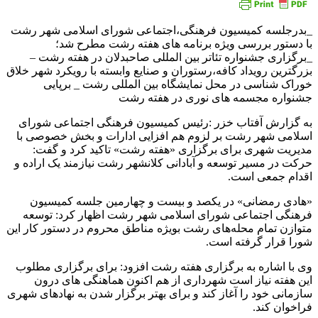
_بدرجلسه کمیسیون فرهنگی،اجتماعی شورای اسلامی شهر رشت
با دستور بررسی ویژه برنامه های هفته رشت مطرح شد؛
_برگزاری جشنواره تئاتر بین المللی صاحبدلان در هفته رشت –
بزرگترین رویداد کافه،رستوران و صنایع وابسته با رویکرد شهر خلاق
خوراک شناسی در محل نمایشگاه بین المللی رشت _ برپایی
جشنواره مجسمه های نوری در هفته رشت
به گزارش آفتاب خزر :رئیس کمیسیون فرهنگی اجتماعی شورای
اسلامی شهر رشت بر لزوم هم افزایی ادارات و بخش خصوصی با
مدیریت شهری برای برگزاری «هفته رشت» تاکید کرد و گفت:
حرکت در مسیر توسعه و آبادانی کلانشهر رشت نیازمند یک اراده و
اقدام جمعی است.
«هادی رمضانی» در یکصد و بیست و چهارمین جلسه کمیسیون
فرهنگی اجتماعی شورای اسلامی شهر رشت اظهار کرد: توسعه
متوازن تمام محله‌های رشت بویژه مناطق محروم در دستور کار این
شورا قرار گرفته است.
وی با اشاره به برگزاری هفته رشت افزود: برای برگزاری مطلوب
این هفته نیاز است شهرداری از هم اکنون هماهنگی های درون
سازمانی خود را آغاز کند و برای بهتر برگزار شدن به نهادهای شهری
فراخوان کند.