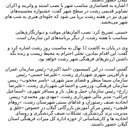
ا اشاره به فضاسازی مناسب شهر با نصب استند و واتربند و اکران
تصاویر قدیمی رشت در سطح شهر گفت: جشنواره مجسمه‌های
نوری نیز در هفته رشت برپا می شود که جلوه‌ای هنری به شب‌ های
شهر می‌بخشد.
حسنی. تصریح کرد: نصب المان‌های موقت و دیوارنگاری‌هایی
متناسب با هفته رشت، از دیگر برنامه‌های این سازمان است.
وی در پایان به کاشت 12 نهال به مناسبت روز رشت اشاره کرد و
گفت: این اقدام نمادین، تجلی احترام به محیط زیست و زنده نگه
داشتن ارزش‌های فرهنگی شهر رشت خواهد بود.
گفتنی است، در این کمیسیون «امید اکبری» رئیس سازمان عمران
و بازآفرینی شهری شهرداری رشت، «علیرضا حسنی» رئیس
سازمان سیما منظر و فضای سبز شهری، «یاسر محجوب» رییس
سازمان فرهنگی، ورزشی و اجتماعی شهرداری رشت، «علیرضا
زارع» رئیس سازمان حمل و نقل، بار و مسافر شهری، «اسماعیل
چراغی» مدیر مالی شهرداری رشت، «مهدی پور محمدی» رییس
اتحادیه صنف رستوران و غذاهای سنتی شهرستان رشت، «روهام
قلیچی» رئیس مرکز آموزش بازرگانی گیلان در خصوص «خلق و
مدیریت برند گردشگری، تشکلات صنف گردشگری و روسای
اتحادیه ها و کارشناسانی از حوزه اداره کل میراث فرهنگی استان
گیلان حضور داشتند.