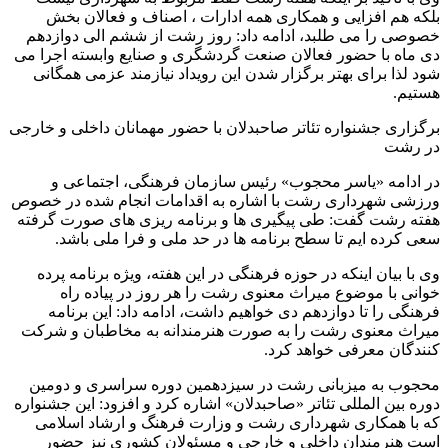
بلکه هم افزایی و همکاری همه ادارات ، اصناف و فعالان بخش
خصوصی را می طلبد، ادامه داد: روز رشت از ششم الی دوازدهم
دی ماه با حضور فعالان صنعت گردشگری و صنایع وابسته اجرا می
شود لذا برای بهتر برگزار شدن این رویداد نیازمند عزمی همگانی
هستیم.
برگزاری جشنواره تئاتر صاحبدلان با حضور مهمانان داخلی و خارجی
در رشت
در ادامه «یاسر محجوب» رئیس سازمان فرهنگی، اجتماعی و
ورزشی شهرداری رشت با اشاره به اقدامات انجام شده در خصوص
هفته رشت گفت: طی پیگیری ها و برنامه ریزی های صورت گرفته
سعی کرده ایم تا سطح برنامه ها در حد ملی و فرا ملی باشد.
وی با بیان اینکه در حوزه فرهنگی در این هفته، ویژه برنامه پرده
خوانی با موضوع میراث معنوی رشت را هر روز در پیاده راه
فرهنگی را تا دوازدهم دی خواهیم داشت، ادامه داد: این برنامه
میراث معنوی رشت را به صورت هنرمندانه به مخاطبان و شرکت
کنندگان معرفی خواهد کرد.
محجوب به میزبانی رشت در سیزدهمین دوره سراسری و دومین
دوره بین المللی تئاتر «صاحبدلان» اشاره کرد و افزود: این جشنواره
که با همکاری شهرداری رشت و وزارت فرهنگ و ارشاد اسلامی
است هنرمندان داخلی و خارجی و مسئولان کشوری نیز حضور