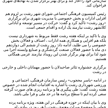
سازمانی خود را آغاز کند و برای بهتر برگزار شدن به نهادهای شهری
فراخوان کند.
رئیس کمیسیون فرهنگی اجتماعی شورای شهر رشت بر لزوم هم
افزایی ادارات و بخش خصوصی با مدیریت شهری برای برگزاری
«روز رشت» تاکید کرد و گفت: حرکت در مسیر توسعه و آبادانی
کلانشهر رشت نیازمند یک اراده و اقدام جمعی است.
وی با تاکید بر اینکه هفته رشت فقط مربوط به شهرداری نیست
بلکه هم افزایی و همکاری همه ادارات ، اصناف و فعالان بخش
خصوصی را می طلبد، ادامه داد: روز رشت از ششم الی دوازدهم
دی ماه با حضور فعالان صنعت گردشگری و صنایع وابسته اجرا می
شود لذا برای بهتر برگزار شدن این رویداد نیازمند عزمی همگانی
هستیم.
برگزاری جشنواره تئاتر صاحبدلان با حضور مهمانان داخلی و خارجی
در رشت
در ادامه «یاسر محجوب» رئیس سازمان فرهنگی، اجتماعی و
ورزشی شهرداری رشت با اشاره به اقدامات انجام شده در خصوص
هفته رشت گفت: طی پیگیری ها و برنامه ریزی های صورت گرفته
سعی کرده ایم تا سطح برنامه ها در حد ملی و فرا ملی باشد.
وی با بیان اینکه در حوزه فرهنگی در این هفته، ویژه برنامه پرده
خوانی با موضوع میراث معنوی رشت را هر روز در پیاده راه