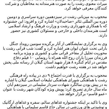
میراث معنوی رشت را به صورت هنرمندانه به مخاطبان و شرکت
کنندگان معرفی خواهد کرد.
محجوب به میزبانی رشت در سیزدهمین دوره سراسری و دومین
دوره بین المللی تئاتر «صاحبدلان» اشاره کرد و افزود: این جشنواره
که با همکاری شهرداری رشت و وزارت فرهنگ و ارشاد اسلامی
است هنرمندان داخلی و خارجی و مسئولان کشوری نیز حضور
دارند.
وی به برگزاری نمایشگاهی از آثار برگزیده سومین رویداد جنگل
بارانی تحت عنوان ایوان هنر اشاره کرد و گفت: شب قرآنی رشت با
محوریت تجلیل از مفاخر قرآنی ملی و کشوری و ویژه برنامه
فرزندان میرزا یاران روح الله همراه با رونمایی ۱۰ فیلم دفاع
مقدس در ایام کنگره ۸ هزار شهید استان گیلان از رسانه ملی پخش
خواهد شد در هفته رشت خواهیم داشت.
محجوب به برگزاری با قدرت اجتماع ۹ دی در پیاده راه فرهنگی
رشت با هماهنگی شورای هماهنگی تبلیغات اسلامی گیلان با اشاره
به در پیش بودن سالگرد شهادت سردار سلیمانی در سیزدهم آبان
ماه سال جاری تصریح کرد: پویش ویژه کودکان شهر رشت با عنوان
«عمو قاسم» برگزار خواهد شد.
وی با تاکید بر اینکه جشنواره غذاهای سالم، سفره و غذاهای ارگانیک
و نوشیدنی های ورزشی در سالن حاج قاسم سلیمانی با هماهنگی