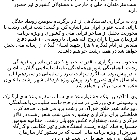
است هنرمندان داخلی و خارجی و مسئولان کشوری نیز حضور
دارند.
وی به برگزاری نمایشگاهی از آثار برگزیده سومین رویداد جنگل
بارانی تحت عنوان ایوان هنر اشاره کرد و گفت: شب قرآنی رشت با
محوریت تجلیل از مفاخر قرآنی ملی و کشوری و ویژه برنامه
فرزندان میرزا یاران روح الله همراه با رونمایی ۱۰ فیلم دفاع
مقدس در ایام کنگره ۸ هزار شهید استان گیلان از رسانه ملی پخش
خواهد شد در هفته رشت خواهیم داشت.
محجوب به برگزاری با قدرت اجتماع ۹ دی در پیاده راه فرهنگی
رشت با هماهنگی شورای هماهنگی تبلیغات اسلامی گیلان با اشاره
به در پیش بودن سالگرد شهادت سردار سلیمانی در سیزدهم آبان
ماه سال جاری تصریح کرد: پویش ویژه کودکان شهر رشت با عنوان
«عمو قاسم» برگزار خواهد شد.
وی با تاکید بر اینکه جشنواره غذاهای سالم، سفره و غذاهای ارگانیک
و نوشیدنی های ورزشی در سالن حاج قاسم سلیمانی با هماهنگی
دبیرخانه شهر خلاق خوراک در رشت برپا می شود، اضافه کرد:
هماهنگی برای برگزاری جشنواره ملی شب شعر رشت در تالار
مرکزی رشت، جشنواره عکس موبایلی رشت، اختتامیه سومین
جشنواره فیلم کوتاه رشت، ایستگاه هنر و تور عکاسی و کارگاه
آموزش از ویژه برنامه هایی است که در دستور کار سازمان
فرهنگی ورزشی شهرداری رشت قرار دارد.