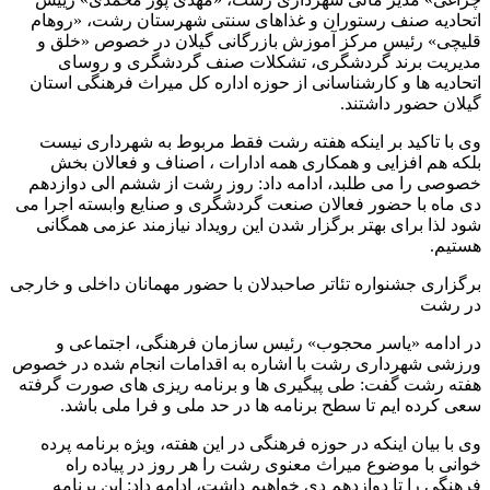
اتحادیه صنف رستوران و غذاهای سنتی شهرستان رشت، «روهام
قلیچی» رئیس مرکز آموزش بازرگانی گیلان در خصوص «خلق و
مدیریت برند گردشگری، تشکلات صنف گردشگری و روسای
اتحادیه ها و کارشناسانی از حوزه اداره کل میراث فرهنگی استان
گیلان حضور داشتند.
وی با تاکید بر اینکه هفته رشت فقط مربوط به شهرداری نیست
بلکه هم افزایی و همکاری همه ادارات ، اصناف و فعالان بخش
خصوصی را می طلبد، ادامه داد: روز رشت از ششم الی دوازدهم
دی ماه با حضور فعالان صنعت گردشگری و صنایع وابسته اجرا می
شود لذا برای بهتر برگزار شدن این رویداد نیازمند عزمی همگانی
هستیم.
برگزاری جشنواره تئاتر صاحبدلان با حضور مهمانان داخلی و خارجی
در رشت
در ادامه «یاسر محجوب» رئیس سازمان فرهنگی، اجتماعی و
ورزشی شهرداری رشت با اشاره به اقدامات انجام شده در خصوص
هفته رشت گفت: طی پیگیری ها و برنامه ریزی های صورت گرفته
سعی کرده ایم تا سطح برنامه ها در حد ملی و فرا ملی باشد.
وی با بیان اینکه در حوزه فرهنگی در این هفته، ویژه برنامه پرده
خوانی با موضوع میراث معنوی رشت را هر روز در پیاده راه
فرهنگی را تا دوازدهم دی خواهیم داشت، ادامه داد: این برنامه