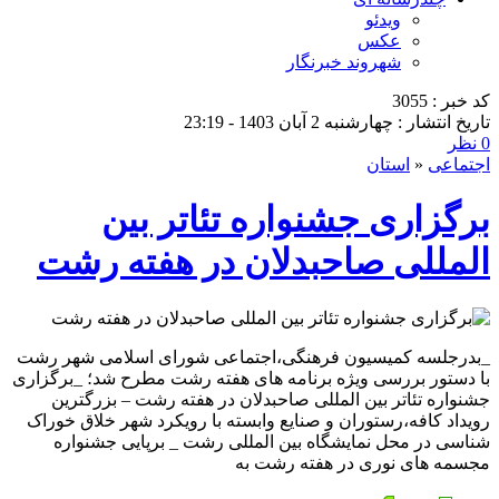
ویدئو
عکس
شهروند خبرنگار
کد خبر : 3055
تاریخ انتشار : چهارشنبه 2 آبان 1403 - 23:19
0 نظر
اجتماعی
«
استان
برگزاری جشنواره تئاتر بین
المللی صاحبدلان در هفته رشت
_بدرجلسه کمیسیون فرهنگی،اجتماعی شورای اسلامی شهر رشت
با دستور بررسی ویژه برنامه های هفته رشت مطرح شد؛ _برگزاری
جشنواره تئاتر بین المللی صاحبدلان در هفته رشت – بزرگترین
رویداد کافه،رستوران و صنایع وابسته با رویکرد شهر خلاق خوراک
شناسی در محل نمایشگاه بین المللی رشت _ برپایی جشنواره
مجسمه های نوری در هفته رشت به