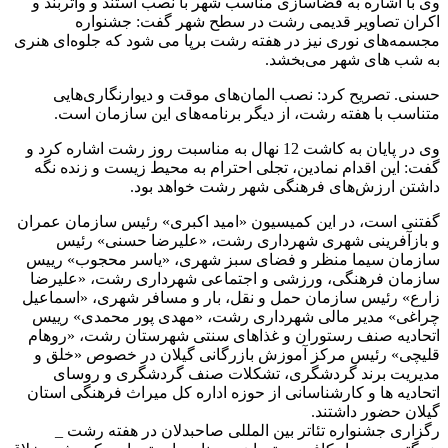
وی با اشاره به فضاسازی مناسب شهر با نصب استند و واتربند و
اکران تصاویر قدیمی رشت در سطح شهر گفت: جشنواره
مجسمه‌های نوری نیز در هفته رشت برپا می شود که جلوه‌ای هنری
به شب‌ های شهر می‌بخشد.
حسنی. تصریح کرد: نصب المان‌های موقت و دیوارنگاری‌هایی
متناسب با هفته رشت، از دیگر برنامه‌های این سازمان است.
وی در پایان به کاشت 12 نهال به مناسبت روز رشت اشاره کرد و
گفت: این اقدام نمادین، تجلی احترام به محیط زیست و زنده نگه
داشتن ارزش‌های فرهنگی شهر رشت خواهد بود.
گفتنی است، در این کمیسیون «امید اکبری» رئیس سازمان عمران
و بازآفرینی شهری شهرداری رشت، «علیرضا حسنی» رئیس
سازمان سیما منظر و فضای سبز شهری، «یاسر محجوب» رییس
سازمان فرهنگی، ورزشی و اجتماعی شهرداری رشت، «علیرضا
زارع» رئیس سازمان حمل و نقل، بار و مسافر شهری، «اسماعیل
چراغی» مدیر مالی شهرداری رشت، «مهدی پور محمدی» رییس
اتحادیه صنف رستوران و غذاهای سنتی شهرستان رشت، «روهام
قلیچی» رئیس مرکز آموزش بازرگانی گیلان در خصوص «خلق و
مدیریت برند گردشگری، تشکلات صنف گردشگری و روسای
اتحادیه ها و کارشناسانی از حوزه اداره کل میراث فرهنگی استان
گیلان حضور داشتند.
رگزاری جشنواره تئاتر بین المللی صاحبدلان در هفته رشت _