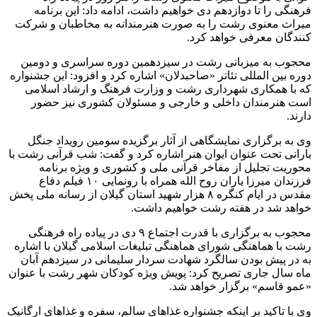
فرهنگی را تا دوازدهم دی خواهیم داشت، ادامه داد: این برنامه
میراث معنوی رشت را به صورت هنرمندانه به مخاطبان و شرکت
کنندگان معرفی خواهد کرد.
محجوب به میزبانی رشت در سیزدهمین دوره سراسری و دومین
دوره بین المللی تئاتر «صاحبدلان» اشاره کرد و افزود: این جشنواره
که با همکاری شهرداری رشت و وزارت فرهنگ و ارشاد اسلامی
است هنرمندان داخلی و خارجی و مسئولان کشوری نیز حضور
دارند.
وی به برگزاری نمایشگاهی از آثار برگزیده سومین رویداد جنگل
بارانی تحت عنوان ایوان هنر اشاره کرد و گفت: شب قرآنی رشت با
محوریت تجلیل از مفاخر قرآنی ملی و کشوری و ویژه برنامه
فرزندان میرزا یاران روح الله همراه با رونمایی ۱۰ فیلم دفاع
مقدس در ایام کنگره ۸ هزار شهید استان گیلان از رسانه ملی پخش
خواهد شد در هفته رشت خواهیم داشت.
محجوب به برگزاری با قدرت اجتماع ۹ دی در پیاده راه فرهنگی
رشت با هماهنگی شورای هماهنگی تبلیغات اسلامی گیلان با اشاره
به در پیش بودن سالگرد شهادت سردار سلیمانی در سیزدهم آبان
ماه سال جاری تصریح کرد: پویش ویژه کودکان شهر رشت با عنوان
«عمو قاسم» برگزار خواهد شد.
وی با تاکید بر اینکه جشنواره غذاهای سالم، سفره و غذاهای ارگانیک