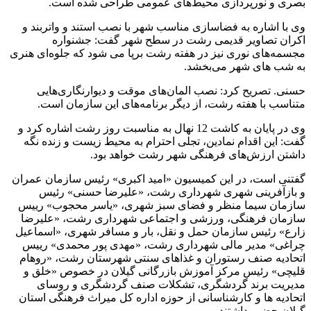
بصری و نورپردازی محیط‌های عمومی طراحی شده است.
وی با اشاره به فضاسازی مناسب شهر با نصب استند و واتربند و
اکران تصاویر قدیمی رشت در سطح شهر گفت: جشنواره
مجسمه‌های نوری نیز در هفته رشت برپا می شود که جلوه‌ای هنری
به شب‌ های شهر می‌بخشد.
حسنی. تصریح کرد: نصب المان‌های موقت و دیوارنگاری‌هایی
متناسب با هفته رشت، از دیگر برنامه‌های این سازمان است.
وی در پایان به کاشت 12 نهال به مناسبت روز رشت اشاره کرد و
گفت: این اقدام نمادین، تجلی احترام به محیط زیست و زنده نگه
داشتن ارزش‌های فرهنگی شهر رشت خواهد بود.
گفتنی است، در این کمیسیون «امید اکبری» رئیس سازمان عمران
و بازآفرینی شهری شهرداری رشت، «علیرضا حسنی» رئیس
سازمان سیما منظر و فضای سبز شهری، «یاسر محجوب» رییس
سازمان فرهنگی، ورزشی و اجتماعی شهرداری رشت، «علیرضا
زارع» رئیس سازمان حمل و نقل، بار و مسافر شهری، «اسماعیل
چراغی» مدیر مالی شهرداری رشت، «مهدی پور محمدی» رییس
اتحادیه صنف رستوران و غذاهای سنتی شهرستان رشت، «روهام
قلیچی» رئیس مرکز آموزش بازرگانی گیلان در خصوص «خلق و
مدیریت برند گردشگری، تشکلات صنف گردشگری و روسای
اتحادیه ها و کارشناسانی از حوزه اداره کل میراث فرهنگی استان
گیلان حضور داشتند.