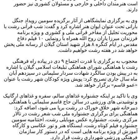
است هنرمندان داخلی و خارجی و مسئولان کشوری نیز حضور
دارند.
وی به برگزاری نمایشگاهی از آثار برگزیده سومین رویداد جنگل
بارانی تحت عنوان ایوان هنر اشاره کرد و گفت: شب قرآنی رشت با
محوریت تجلیل از مفاخر قرآنی ملی و کشوری و ویژه برنامه
فرزندان میرزا یاران روح الله همراه با رونمایی ۱۰ فیلم دفاع
مقدس در ایام کنگره ۸ هزار شهید استان گیلان از رسانه ملی پخش
خواهد شد در هفته رشت خواهیم داشت.
محجوب به برگزاری با قدرت اجتماع ۹ دی در پیاده راه فرهنگی
رشت با هماهنگی شورای هماهنگی تبلیغات اسلامی گیلان با اشاره
به در پیش بودن سالگرد شهادت سردار سلیمانی در سیزدهم آبان
ماه سال جاری تصریح کرد: پویش ویژه کودکان شهر رشت با عنوان
«عمو قاسم» برگزار خواهد شد.
وی با تاکید بر اینکه جشنواره غذاهای سالم، سفره و غذاهای ارگانیک
و نوشیدنی های ورزشی در سالن حاج قاسم سلیمانی با هماهنگی
دبیرخانه شهر خلاق خوراک در رشت برپا می شود، اضافه کرد:
هماهنگی برای برگزاری جشنواره ملی شب شعر رشت در تالار
مرکزی رشت، جشنواره عکس موبایلی رشت، اختتامیه سومین
جشنواره فیلم کوتاه رشت، ایستگاه هنر و تور عکاسی و کارگاه
آموزش از ویژه برنامه هایی است که در دستور کار سازمان
فرهنگی ورزشی شهرداری رشت قرار دارد.