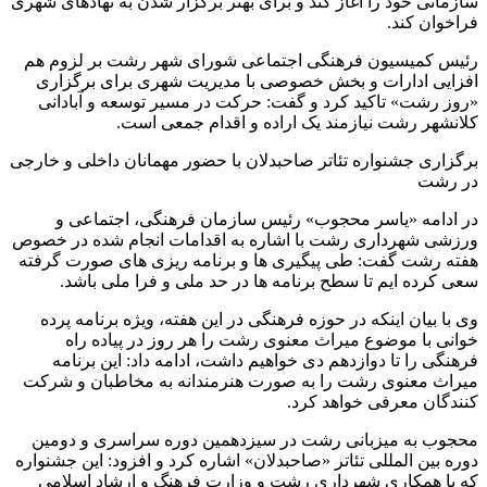
سازمانی خود را آغاز کند و برای بهتر برگزار شدن به نهادهای شهری
فراخوان کند.
رئیس کمیسیون فرهنگی اجتماعی شورای شهر رشت بر لزوم هم
افزایی ادارات و بخش خصوصی با مدیریت شهری برای برگزاری
«روز رشت» تاکید کرد و گفت: حرکت در مسیر توسعه و آبادانی
کلانشهر رشت نیازمند یک اراده و اقدام جمعی است.
برگزاری جشنواره تئاتر صاحبدلان با حضور مهمانان داخلی و خارجی
در رشت
در ادامه «یاسر محجوب» رئیس سازمان فرهنگی، اجتماعی و
ورزشی شهرداری رشت با اشاره به اقدامات انجام شده در خصوص
هفته رشت گفت: طی پیگیری ها و برنامه ریزی های صورت گرفته
سعی کرده ایم تا سطح برنامه ها در حد ملی و فرا ملی باشد.
وی با بیان اینکه در حوزه فرهنگی در این هفته، ویژه برنامه پرده
خوانی با موضوع میراث معنوی رشت را هر روز در پیاده راه
فرهنگی را تا دوازدهم دی خواهیم داشت، ادامه داد: این برنامه
میراث معنوی رشت را به صورت هنرمندانه به مخاطبان و شرکت
کنندگان معرفی خواهد کرد.
محجوب به میزبانی رشت در سیزدهمین دوره سراسری و دومین
دوره بین المللی تئاتر «صاحبدلان» اشاره کرد و افزود: این جشنواره
که با همکاری شهرداری رشت و وزارت فرهنگ و ارشاد اسلامی