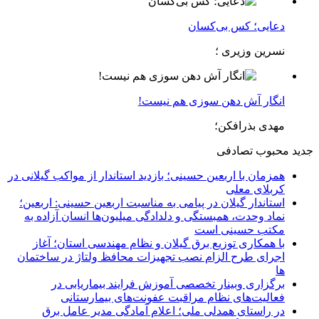
دعایی؛ کس بی‌کسان
نسرین وزیری ؛
انگار آش دهن سوزی هم نیست!
مهدی بذرافکن؛
جدید
محبوب
تصادفی
همزمان با اربعین حسینی؛ بازدید استاندار از مواکب گیلانی در
کربلای معلی
استاندار گیلان در پیامی به مناسبت اربعین حسینی: اربعین؛
نماد وحدت، همبستگی و دلدادگی میلیون‌ها انسان آزاده به
مکتب حسینی است
با همکاری توزیع برق گیلان و نظام مهندسی استان؛ آغاز
اجرای طرح الزام نصب تجهیزات محافظ ولتاژ در ساختمان
ها
برگزاری وبینار تخصصی آموزش فرایند بیماریابی در
فعالیت‌های نظام مراقبت عفونت‌های بیمارستانی
در راستای همدلی ملی؛ اعلام آمادگی مدیر عامل برق