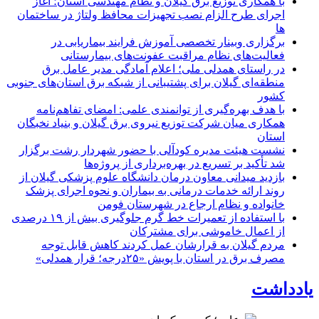
با همکاری توزیع برق گیلان و نظام مهندسی استان؛ آغاز
اجرای طرح الزام نصب تجهیزات محافظ ولتاژ در ساختمان
ها
برگزاری وبینار تخصصی آموزش فرایند بیماریابی در
فعالیت‌های نظام مراقبت عفونت‌های بیمارستانی
در راستای همدلی ملی؛ اعلام آمادگی مدیر عامل برق
منطقه‌ای گیلان برای پشتیبانی از شبكه برق استان‌های جنوبی
كشور
با هدف بهره‌گیری از توانمندی علمی: امضای تفاهم‌نامه
همكاری میان شركت توزیع نیروی برق گیلان و بنیاد نخبگان
استان
نشست هیئت مدیره کودآلی با حضور شهردار رشت برگزار
شد تأکید بر تسریع در بهره‌برداری از پروژه‌ها
بازدید میدانی معاون درمان دانشگاه علوم پزشکی گیلان از
روند ارائه خدمات درمانی به بیماران و نحوه اجرای پزشک
خانواده و نظام ارجاع در شهرستان فومن
با استفاده از تعمیرات خط گرم جلوگیری بیش از ۱۹ درصدی
از اعمال خاموشی برای مشتركان
مردم گیلان به قرارشان عمل کردند كاهش قابل توجه
مصرف برق در استان با پویش «۲۵درجه؛ قرار همدلی»
یادداشت