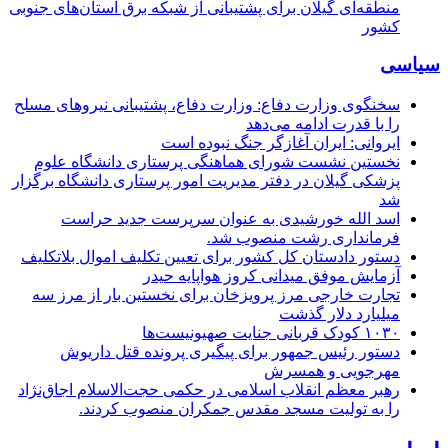
منطقه‌ای گیلان برای پشتیبانی از شبكه برق استان‌های جنوبی
كشور
سیاسی
سخنگوی وزارت دفاع: وزارت دفاع، پشتیبانی نیرو‌های مسلح
را با قدرت ادامه می‌دهد
ایروانی: ایران آغازگر جنگ نبوده است
نخستین نشست شورای هماهنگی پرستاری دانشگاه علوم
پزشکی گیلان در دفتر مدیریت امور پرستاری دانشگاه برگزار
شد
اسد الله خورشیدی به عنوان سرپرست جدید حراست
فرمانداری رشت منصوب شد.
دستور دادستان کل کشور برای تعیین تکلیف اموال بلاتکلیف
آزمایش موفق میدانی کروز هواپایه حیدر
تجارت خارجی مرز پرویزخان برای نخستین بار از مرز سه
میلیارد دلار گذشت
۱۰۳۰ کودک قربانی جنایت صهیونیست‌ها
دستور رئیس جمهور برای پیگیری پرونده قتل داریوش
مهرجویی و همسرش
رهبر معظم انقلاب اسلامی در حکمی حجت‌الاسلام اجاق‌نژاد
را به تولیت مسجد مقدس جمکران منصوب کردند.