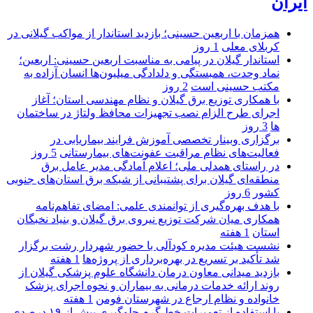
ایران
همزمان با اربعین حسینی؛ بازدید استاندار از مواکب گیلانی در
کربلای معلی
1 روز
استاندار گیلان در پیامی به مناسبت اربعین حسینی: اربعین؛
نماد وحدت، همبستگی و دلدادگی میلیون‌ها انسان آزاده به
مکتب حسینی است
2 روز
با همکاری توزیع برق گیلان و نظام مهندسی استان؛ آغاز
اجرای طرح الزام نصب تجهیزات محافظ ولتاژ در ساختمان
ها
3 روز
برگزاری وبینار تخصصی آموزش فرایند بیماریابی در
فعالیت‌های نظام مراقبت عفونت‌های بیمارستانی
5 روز
در راستای همدلی ملی؛ اعلام آمادگی مدیر عامل برق
منطقه‌ای گیلان برای پشتیبانی از شبكه برق استان‌های جنوبی
كشور
6 روز
با هدف بهره‌گیری از توانمندی علمی: امضای تفاهم‌نامه
همكاری میان شركت توزیع نیروی برق گیلان و بنیاد نخبگان
استان
1 هفته
نشست هیئت مدیره کودآلی با حضور شهردار رشت برگزار
شد تأکید بر تسریع در بهره‌برداری از پروژه‌ها
1 هفته
بازدید میدانی معاون درمان دانشگاه علوم پزشکی گیلان از
روند ارائه خدمات درمانی به بیماران و نحوه اجرای پزشک
خانواده و نظام ارجاع در شهرستان فومن
1 هفته
با استفاده از تعمیرات خط گرم جلوگیری بیش از ۱۹ درصدی