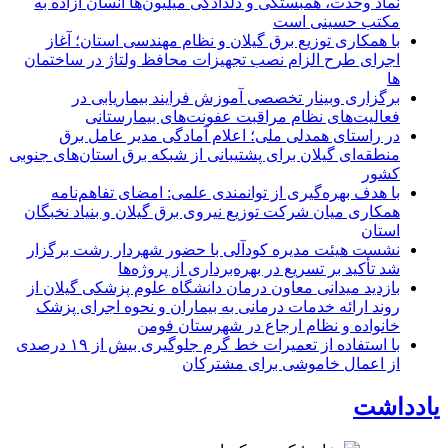
نماد وحدت، همبستگی و دلدادگی میلیون‌ها انسان آزاده به
مکتب حسینی است
با همکاری توزیع برق گیلان و نظام مهندسی استان؛ آغاز
اجرای طرح الزام نصب تجهیزات محافظ ولتاژ در ساختمان
ها
برگزاری وبینار تخصصی آموزش فرایند بیماریابی در
فعالیت‌های نظام مراقبت عفونت‌های بیمارستانی
در راستای همدلی ملی؛ اعلام آمادگی مدیر عامل برق
منطقه‌ای گیلان برای پشتیبانی از شبكه برق استان‌های جنوبی
كشور
با هدف بهره‌گیری از توانمندی علمی: امضای تفاهم‌نامه
همكاری میان شركت توزیع نیروی برق گیلان و بنیاد نخبگان
استان
نشست هیئت مدیره کودآلی با حضور شهردار رشت برگزار
شد تأکید بر تسریع در بهره‌برداری از پروژه‌ها
بازدید میدانی معاون درمان دانشگاه علوم پزشکی گیلان از
روند ارائه خدمات درمانی به بیماران و نحوه اجرای پزشک
خانواده و نظام ارجاع در شهرستان فومن
با استفاده از تعمیرات خط گرم جلوگیری بیش از ۱۹ درصدی
از اعمال خاموشی برای مشتركان
یادداشت