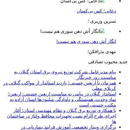
دعایی؛ کس بی‌کسان
نسرین وزیری ؛
انگار آش دهن سوزی هم نیست!
مهدی بذرافکن؛
جدید
محبوب
تصادفی
پیام مدیرعامل شركت توزیع نیروی برق استان گیلان به
مناسبت روز خبرنگار ‌
همزمان با اربعین حسینی؛ بازدید استاندار از مواکب گیلانی در
کربلای معلی
استاندار گیلان در پیامی به مناسبت اربعین حسینی: اربعین؛
نماد وحدت، همبستگی و دلدادگی میلیون‌ها انسان آزاده به
مکتب حسینی است
با همکاری توزیع برق گیلان و نظام مهندسی استان؛ آغاز
اجرای طرح الزام نصب تجهیزات محافظ ولتاژ در ساختمان
ها
برگزاری وبینار تخصصی آموزش فرایند بیماریابی در