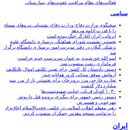
فعالیت‌های نظام مراقبت عفونت‌های بیمارستانی
سیاسی
سخنگوی وزارت دفاع: وزارت دفاع، پشتیبانی نیرو‌های مسلح
را با قدرت ادامه می‌دهد
ایروانی: ایران آغازگر جنگ نبوده است
نخستین نشست شورای هماهنگی پرستاری دانشگاه علوم
پزشکی گیلان در دفتر مدیریت امور پرستاری دانشگاه برگزار
شد
اسد الله خورشیدی به عنوان سرپرست جدید حراست
فرمانداری رشت منصوب شد.
دستور دادستان کل کشور برای تعیین تکلیف اموال بلاتکلیف
آزمایش موفق میدانی کروز هواپایه حیدر
تجارت خارجی مرز پرویزخان برای نخستین بار از مرز سه
میلیارد دلار گذشت
۱۰۳۰ کودک قربانی جنایت صهیونیست‌ها
دستور رئیس جمهور برای پیگیری پرونده قتل داریوش
مهرجویی و همسرش
رهبر معظم انقلاب اسلامی در حکمی حجت‌الاسلام اجاق‌نژاد
را به تولیت مسجد مقدس جمکران منصوب کردند.
ایران