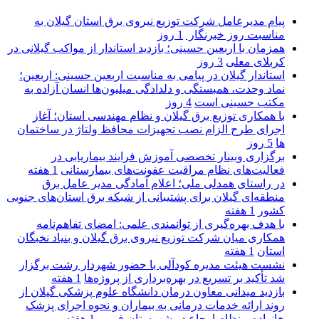
پیام مدیرعامل شركت توزیع نیروی برق استان گیلان به
مناسبت روز خبرنگار ‌
1 روز
همزمان با اربعین حسینی؛ بازدید استاندار از مواکب گیلانی در
کربلای معلی
3 روز
استاندار گیلان در پیامی به مناسبت اربعین حسینی: اربعین؛
نماد وحدت، همبستگی و دلدادگی میلیون‌ها انسان آزاده به
مکتب حسینی است
4 روز
با همکاری توزیع برق گیلان و نظام مهندسی استان؛ آغاز
اجرای طرح الزام نصب تجهیزات محافظ ولتاژ در ساختمان
ها
5 روز
برگزاری وبینار تخصصی آموزش فرایند بیماریابی در
فعالیت‌های نظام مراقبت عفونت‌های بیمارستانی
1 هفته
در راستای همدلی ملی؛ اعلام آمادگی مدیر عامل برق
منطقه‌ای گیلان برای پشتیبانی از شبكه برق استان‌های جنوبی
كشور
1 هفته
با هدف بهره‌گیری از توانمندی علمی: امضای تفاهم‌نامه
همكاری میان شركت توزیع نیروی برق گیلان و بنیاد نخبگان
استان
1 هفته
نشست هیئت مدیره کودآلی با حضور شهردار رشت برگزار
شد تأکید بر تسریع در بهره‌برداری از پروژه‌ها
1 هفته
بازدید میدانی معاون درمان دانشگاه علوم پزشکی گیلان از
روند ارائه خدمات درمانی به بیماران و نحوه اجرای پزشک
خانواده و نظام ارجاع در شهرستان فومن
1 هفته