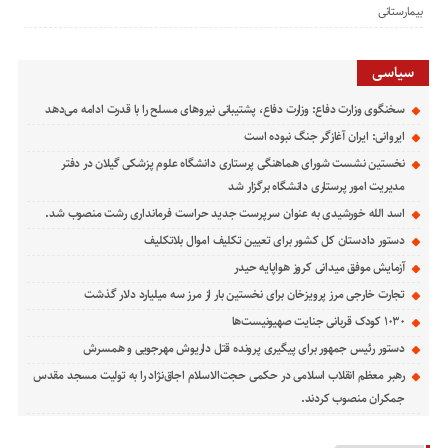
بیمارستانی
سیاسی
سخنگوی وزارت دفاع: وزارت دفاع، پشتیبانی نیرو‌های مسلح را با قدرت ادامه می‌دهد
ایروانی: ایران آغازگر جنگ نبوده است
نخستین نشست شورای هماهنگی پرستاری دانشگاه علوم پزشکی گیلان در دفتر
مدیریت امور پرستاری دانشگاه برگزار شد
اسد الله خورشیدی به عنوان سرپرست جدید حراست فرمانداری رشت منصوب شد.
دستور دادستان کل کشور برای تعیین تکلیف اموال بلاتکلیف
آزمایش موفق میدانی کروز هواپایه حیدر
تجارت خارجی مرز پرویزخان برای نخستین بار از مرز سه میلیارد دلار گذشت
۱۰۳۰ کودک قربانی جنایت صهیونیست‌ها
دستور رئیس جمهور برای پیگیری پرونده قتل داریوش مهرجویی و همسرش
رهبر معظم انقلاب اسلامی در حکمی حجت‌الاسلام اجاق‌نژاد را به تولیت مسجد مقدس
جمکران منصوب کردند.