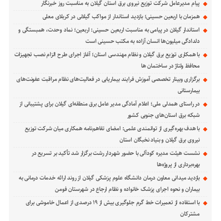
پیام مدیرعامل شركت توزیع نیروی برق استان گیلان به مناسبت روز خبرنگار ‌
همزمان با اربعین حسینی؛ بازدید استاندار از مواکب گیلانی در کربلای معلی
استاندار گیلان در پیامی به مناسبت اربعین حسینی: اربعین؛ نماد وحدت، همبستگی و
دلدادگی میلیون‌ها انسان آزاده به مکتب حسینی است
با همکاری توزیع برق گیلان و نظام مهندسی استان؛ آغاز اجرای طرح الزام نصب تجهیزات
محافظ ولتاژ در ساختمان ها
برگزاری وبینار تخصصی آموزش فرایند بیماریابی در فعالیت‌های نظام مراقبت عفونت‌های
بیمارستانی
در راستای همدلی ملی؛ اعلام آمادگی مدیر عامل برق منطقه‌ای گیلان برای پشتیبانی از
شبكه برق استان‌های جنوبی كشور
با هدف بهره‌گیری از توانمندی علمی: امضای تفاهم‌نامه همكاری میان شركت توزیع
نیروی برق گیلان و بنیاد نخبگان استان
نشست هیئت مدیره کودآلی با حضور شهردار رشت برگزار شد تأکید بر تسریع در
بهره‌برداری از پروژه‌ها
بازدید میدانی معاون درمان دانشگاه علوم پزشکی گیلان از روند ارائه خدمات درمانی به
بیماران و نحوه اجرای پزشک خانواده و نظام ارجاع در شهرستان فومن
با استفاده از تعمیرات خط گرم جلوگیری بیش از ۱۹ درصدی از اعمال خاموشی برای
مشتركان