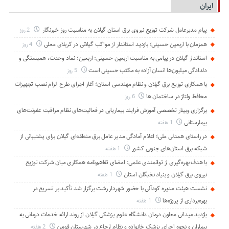
ایران
پیام مدیرعامل شركت توزیع نیروی برق استان گیلان به مناسبت روز خبرنگار ‌
2 روز
همزمان با اربعین حسینی؛ بازدید استاندار از مواکب گیلانی در کربلای معلی
4 روز
استاندار گیلان در پیامی به مناسبت اربعین حسینی: اربعین؛ نماد وحدت، همبستگی و
دلدادگی میلیون‌ها انسان آزاده به مکتب حسینی است
5 روز
با همکاری توزیع برق گیلان و نظام مهندسی استان؛ آغاز اجرای طرح الزام نصب تجهیزات
محافظ ولتاژ در ساختمان ها
6 روز
برگزاری وبینار تخصصی آموزش فرایند بیماریابی در فعالیت‌های نظام مراقبت عفونت‌های
بیمارستانی
1 هفته
در راستای همدلی ملی؛ اعلام آمادگی مدیر عامل برق منطقه‌ای گیلان برای پشتیبانی از
شبكه برق استان‌های جنوبی كشور
1 هفته
با هدف بهره‌گیری از توانمندی علمی: امضای تفاهم‌نامه همكاری میان شركت توزیع
نیروی برق گیلان و بنیاد نخبگان استان
1 هفته
نشست هیئت مدیره کودآلی با حضور شهردار رشت برگزار شد تأکید بر تسریع در
بهره‌برداری از پروژه‌ها
1 هفته
بازدید میدانی معاون درمان دانشگاه علوم پزشکی گیلان از روند ارائه خدمات درمانی به
بیماران و نحوه اجرای پزشک خانواده و نظام ارجاع در شهرستان فومن
2 هفته