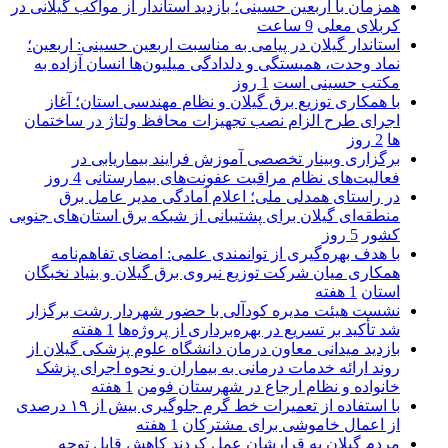
همزمان با اربعین حسینی؛ بازدید استاندار از مواکب گیلانی در
کربلای معلی
9 ساعت
استاندار گیلان در پیامی به مناسبت اربعین حسینی: اربعین؛
نماد وحدت، همبستگی و دلدادگی میلیون‌ها انسان آزاده به
مکتب حسینی است
1 روز
با همکاری توزیع برق گیلان و نظام مهندسی استان؛ آغاز
اجرای طرح الزام نصب تجهیزات محافظ ولتاژ در ساختمان
ها
2 روز
برگزاری وبینار تخصصی آموزش فرایند بیماریابی در
فعالیت‌های نظام مراقبت عفونت‌های بیمارستانی
4 روز
در راستای همدلی ملی؛ اعلام آمادگی مدیر عامل برق
منطقه‌ای گیلان برای پشتیبانی از شبكه برق استان‌های جنوبی
كشور
5 روز
با هدف بهره‌گیری از توانمندی علمی: امضای تفاهم‌نامه
همكاری میان شركت توزیع نیروی برق گیلان و بنیاد نخبگان
استان
1 هفته
نشست هیئت مدیره کودآلی با حضور شهردار رشت برگزار
شد تأکید بر تسریع در بهره‌برداری از پروژه‌ها
1 هفته
بازدید میدانی معاون درمان دانشگاه علوم پزشکی گیلان از
روند ارائه خدمات درمانی به بیماران و نحوه اجرای پزشک
خانواده و نظام ارجاع در شهرستان فومن
1 هفته
با استفاده از تعمیرات خط گرم جلوگیری بیش از ۱۹ درصدی
از اعمال خاموشی برای مشتركان
1 هفته
مردم گیلان به قرارشان عمل کردند كاهش قابل توجه