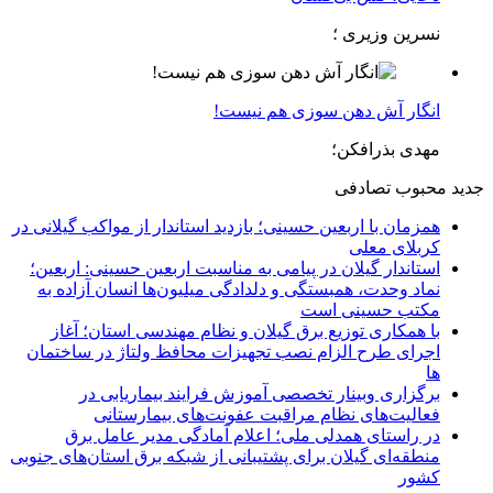
نسرین وزیری ؛
انگار آش دهن سوزی هم نیست!
مهدی بذرافکن؛
جدید
محبوب
تصادفی
همزمان با اربعین حسینی؛ بازدید استاندار از مواکب گیلانی در
کربلای معلی
استاندار گیلان در پیامی به مناسبت اربعین حسینی: اربعین؛
نماد وحدت، همبستگی و دلدادگی میلیون‌ها انسان آزاده به
مکتب حسینی است
با همکاری توزیع برق گیلان و نظام مهندسی استان؛ آغاز
اجرای طرح الزام نصب تجهیزات محافظ ولتاژ در ساختمان
ها
برگزاری وبینار تخصصی آموزش فرایند بیماریابی در
فعالیت‌های نظام مراقبت عفونت‌های بیمارستانی
در راستای همدلی ملی؛ اعلام آمادگی مدیر عامل برق
منطقه‌ای گیلان برای پشتیبانی از شبكه برق استان‌های جنوبی
كشور