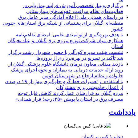
برگزاری وبینار تخصصی آموزش فرایند بیماریابی در
فعالیت‌های نظام مراقبت عفونت‌های بیمارستانی
در راستای همدلی ملی؛ اعلام آمادگی مدیر عامل برق
منطقه‌ای گیلان برای پشتیبانی از شبكه برق استان‌های جنوبی
كشور
با هدف بهره‌گیری از توانمندی علمی: امضای تفاهم‌نامه
همكاری میان شركت توزیع نیروی برق گیلان و بنیاد نخبگان
استان
نشست هیئت مدیره کودآلی با حضور شهردار رشت برگزار
شد تأکید بر تسریع در بهره‌برداری از پروژه‌ها
بازدید میدانی معاون درمان دانشگاه علوم پزشکی گیلان از
روند ارائه خدمات درمانی به بیماران و نحوه اجرای پزشک
خانواده و نظام ارجاع در شهرستان فومن
با استفاده از تعمیرات خط گرم جلوگیری بیش از ۱۹ درصدی
از اعمال خاموشی برای مشتركان
مردم گیلان به قرارشان عمل کردند كاهش قابل توجه
مصرف برق در استان با پویش «۲۵درجه؛ قرار همدلی»
یادداشت
دعایی؛ کس بی‌کسان