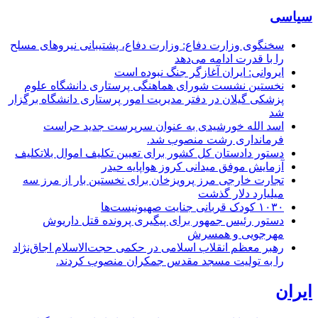
سیاسی
سخنگوی وزارت دفاع: وزارت دفاع، پشتیبانی نیرو‌های مسلح
را با قدرت ادامه می‌دهد
ایروانی: ایران آغازگر جنگ نبوده است
نخستین نشست شورای هماهنگی پرستاری دانشگاه علوم
پزشکی گیلان در دفتر مدیریت امور پرستاری دانشگاه برگزار
شد
اسد الله خورشیدی به عنوان سرپرست جدید حراست
فرمانداری رشت منصوب شد.
دستور دادستان کل کشور برای تعیین تکلیف اموال بلاتکلیف
آزمایش موفق میدانی کروز هواپایه حیدر
تجارت خارجی مرز پرویزخان برای نخستین بار از مرز سه
میلیارد دلار گذشت
۱۰۳۰ کودک قربانی جنایت صهیونیست‌ها
دستور رئیس جمهور برای پیگیری پرونده قتل داریوش
مهرجویی و همسرش
رهبر معظم انقلاب اسلامی در حکمی حجت‌الاسلام اجاق‌نژاد
را به تولیت مسجد مقدس جمکران منصوب کردند.
ایران