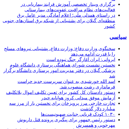
برگزاری وبینار تخصصی آموزش فرایند بیماریابی در
فعالیت‌های نظام مراقبت عفونت‌های بیمارستانی
در راستای همدلی ملی؛ اعلام آمادگی مدیر عامل برق
منطقه‌ای گیلان برای پشتیبانی از شبكه برق استان‌های جنوبی
كشور
سیاسی
سخنگوی وزارت دفاع: وزارت دفاع، پشتیبانی نیرو‌های مسلح
را با قدرت ادامه می‌دهد
ایروانی: ایران آغازگر جنگ نبوده است
نخستین نشست شورای هماهنگی پرستاری دانشگاه علوم
پزشکی گیلان در دفتر مدیریت امور پرستاری دانشگاه برگزار
شد
اسد الله خورشیدی به عنوان سرپرست جدید حراست
فرمانداری رشت منصوب شد.
دستور دادستان کل کشور برای تعیین تکلیف اموال بلاتکلیف
آزمایش موفق میدانی کروز هواپایه حیدر
تجارت خارجی مرز پرویزخان برای نخستین بار از مرز سه
میلیارد دلار گذشت
۱۰۳۰ کودک قربانی جنایت صهیونیست‌ها
دستور رئیس جمهور برای پیگیری پرونده قتل داریوش
مهرجویی و همسرش