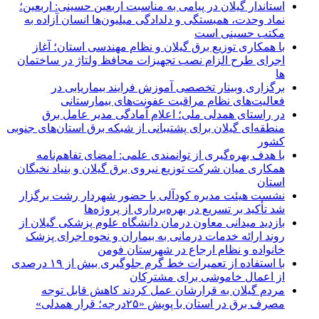
استاندار گیلان در پیامی به مناسبت اربعین حسینی: اربعین؛
نماد وحدت، همبستگی و دلدادگی میلیون‌ها انسان آزاده به
مکتب حسینی است
با همکاری توزیع برق گیلان و نظام مهندسی استان؛ آغاز
اجرای طرح الزام نصب تجهیزات محافظ ولتاژ در ساختمان
ها
برگزاری وبینار تخصصی آموزش فرایند بیماریابی در
فعالیت‌های نظام مراقبت عفونت‌های بیمارستانی
در راستای همدلی ملی؛ اعلام آمادگی مدیر عامل برق
منطقه‌ای گیلان برای پشتیبانی از شبكه برق استان‌های جنوبی
كشور
با هدف بهره‌گیری از توانمندی علمی: امضای تفاهم‌نامه
همكاری میان شركت توزیع نیروی برق گیلان و بنیاد نخبگان
استان
نشست هیئت مدیره کودآلی با حضور شهردار رشت برگزار
شد تأکید بر تسریع در بهره‌برداری از پروژه‌ها
بازدید میدانی معاون درمان دانشگاه علوم پزشکی گیلان از
روند ارائه خدمات درمانی به بیماران و نحوه اجرای پزشک
خانواده و نظام ارجاع در شهرستان فومن
با استفاده از تعمیرات خط گرم جلوگیری بیش از ۱۹ درصدی
از اعمال خاموشی برای مشتركان
مردم گیلان به قرارشان عمل کردند كاهش قابل توجه
مصرف برق در استان با پویش «۲۵درجه؛ قرار همدلی»