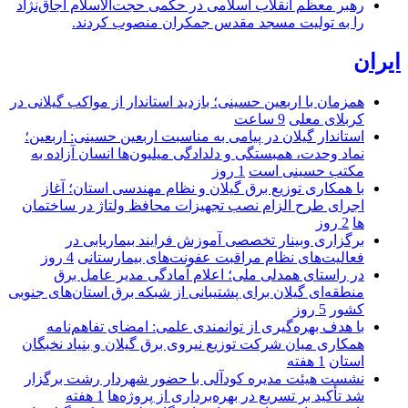
رهبر معظم انقلاب اسلامی در حکمی حجت‌الاسلام اجاق‌نژاد
را به تولیت مسجد مقدس جمکران منصوب کردند.
ایران
همزمان با اربعین حسینی؛ بازدید استاندار از مواکب گیلانی در
کربلای معلی
9 ساعت
استاندار گیلان در پیامی به مناسبت اربعین حسینی: اربعین؛
نماد وحدت، همبستگی و دلدادگی میلیون‌ها انسان آزاده به
مکتب حسینی است
1 روز
با همکاری توزیع برق گیلان و نظام مهندسی استان؛ آغاز
اجرای طرح الزام نصب تجهیزات محافظ ولتاژ در ساختمان
ها
2 روز
برگزاری وبینار تخصصی آموزش فرایند بیماریابی در
فعالیت‌های نظام مراقبت عفونت‌های بیمارستانی
4 روز
در راستای همدلی ملی؛ اعلام آمادگی مدیر عامل برق
منطقه‌ای گیلان برای پشتیبانی از شبكه برق استان‌های جنوبی
كشور
5 روز
با هدف بهره‌گیری از توانمندی علمی: امضای تفاهم‌نامه
همكاری میان شركت توزیع نیروی برق گیلان و بنیاد نخبگان
استان
1 هفته
نشست هیئت مدیره کودآلی با حضور شهردار رشت برگزار
شد تأکید بر تسریع در بهره‌برداری از پروژه‌ها
1 هفته