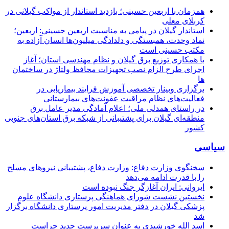
همزمان با اربعین حسینی؛ بازدید استاندار از مواکب گیلانی در
کربلای معلی
استاندار گیلان در پیامی به مناسبت اربعین حسینی: اربعین؛
نماد وحدت، همبستگی و دلدادگی میلیون‌ها انسان آزاده به
مکتب حسینی است
با همکاری توزیع برق گیلان و نظام مهندسی استان؛ آغاز
اجرای طرح الزام نصب تجهیزات محافظ ولتاژ در ساختمان
ها
برگزاری وبینار تخصصی آموزش فرایند بیماریابی در
فعالیت‌های نظام مراقبت عفونت‌های بیمارستانی
در راستای همدلی ملی؛ اعلام آمادگی مدیر عامل برق
منطقه‌ای گیلان برای پشتیبانی از شبكه برق استان‌های جنوبی
كشور
سیاسی
سخنگوی وزارت دفاع: وزارت دفاع، پشتیبانی نیرو‌های مسلح
را با قدرت ادامه می‌دهد
ایروانی: ایران آغازگر جنگ نبوده است
نخستین نشست شورای هماهنگی پرستاری دانشگاه علوم
پزشکی گیلان در دفتر مدیریت امور پرستاری دانشگاه برگزار
شد
اسد الله خورشیدی به عنوان سرپرست جدید حراست