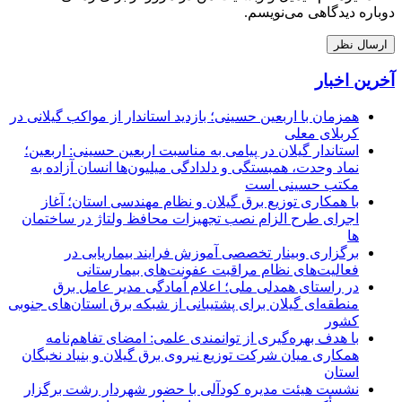
دوباره دیدگاهی می‌نویسم.
آخرین اخبار
همزمان با اربعین حسینی؛ بازدید استاندار از مواکب گیلانی در
کربلای معلی
استاندار گیلان در پیامی به مناسبت اربعین حسینی: اربعین؛
نماد وحدت، همبستگی و دلدادگی میلیون‌ها انسان آزاده به
مکتب حسینی است
با همکاری توزیع برق گیلان و نظام مهندسی استان؛ آغاز
اجرای طرح الزام نصب تجهیزات محافظ ولتاژ در ساختمان
ها
برگزاری وبینار تخصصی آموزش فرایند بیماریابی در
فعالیت‌های نظام مراقبت عفونت‌های بیمارستانی
در راستای همدلی ملی؛ اعلام آمادگی مدیر عامل برق
منطقه‌ای گیلان برای پشتیبانی از شبكه برق استان‌های جنوبی
كشور
با هدف بهره‌گیری از توانمندی علمی: امضای تفاهم‌نامه
همكاری میان شركت توزیع نیروی برق گیلان و بنیاد نخبگان
استان
نشست هیئت مدیره کودآلی با حضور شهردار رشت برگزار