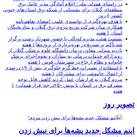
در راستای همدلی ملی؛ اعلام آمادگی مدیر عامل برق
منطقه‌ای گیلان برای پشتیبانی از شبكه برق استان‌های جنوبی
كشور
6 روز
با هدف بهره‌گیری از توانمندی علمی: امضای تفاهم‌نامه
همكاری میان شركت توزیع نیروی برق گیلان و بنیاد نخبگان
استان
1 هفته
نشست هیئت مدیره کودآلی با حضور شهردار رشت برگزار
شد تأکید بر تسریع در بهره‌برداری از پروژه‌ها
1 هفته
بازدید میدانی معاون درمان دانشگاه علوم پزشکی گیلان از
روند ارائه خدمات درمانی به بیماران و نحوه اجرای پزشک
خانواده و نظام ارجاع در شهرستان فومن
1 هفته
با استفاده از تعمیرات خط گرم جلوگیری بیش از ۱۹ درصدی
از اعمال خاموشی برای مشتركان
1 هفته
مردم گیلان به قرارشان عمل کردند كاهش قابل توجه
مصرف برق در استان با پویش «۲۵درجه؛ قرار همدلی»
1
هفته
تصویر روز
اینم مشکل جدید پشه‌ها برای نیش زدن