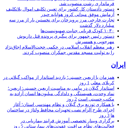
فرمانداری رشت منصوب شد.
دستور دادستان کل کشور برای تعیین تکلیف اموال بلاتکلیف
آزمایش موفق میدانی کروز هواپایه حیدر
تجارت خارجی مرز پرویزخان برای نخستین بار از مرز سه
میلیارد دلار گذشت
۱۰۳۰ کودک قربانی جنایت صهیونیست‌ها
دستور رئیس جمهور برای پیگیری پرونده قتل داریوش
مهرجویی و همسرش
رهبر معظم انقلاب اسلامی در حکمی حجت‌الاسلام اجاق‌نژاد
را به تولیت مسجد مقدس جمکران منصوب کردند.
ایران
همزمان با اربعین حسینی؛ بازدید استاندار از مواکب گیلانی در
کربلای معلی
1 روز
استاندار گیلان در پیامی به مناسبت اربعین حسینی: اربعین؛
نماد وحدت، همبستگی و دلدادگی میلیون‌ها انسان آزاده به
مکتب حسینی است
2 روز
با همکاری توزیع برق گیلان و نظام مهندسی استان؛ آغاز
اجرای طرح الزام نصب تجهیزات محافظ ولتاژ در ساختمان
ها
3 روز
برگزاری وبینار تخصصی آموزش فرایند بیماریابی در
فعالیت‌های نظام مراقبت عفونت‌های بیمارستانی
5 روز