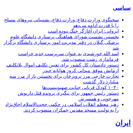
سیاسی
سخنگوی وزارت دفاع: وزارت دفاع، پشتیبانی نیرو‌های مسلح
را با قدرت ادامه می‌دهد
ایروانی: ایران آغازگر جنگ نبوده است
نخستین نشست شورای هماهنگی پرستاری دانشگاه علوم
پزشکی گیلان در دفتر مدیریت امور پرستاری دانشگاه برگزار
شد
اسد الله خورشیدی به عنوان سرپرست جدید حراست
فرمانداری رشت منصوب شد.
دستور دادستان کل کشور برای تعیین تکلیف اموال بلاتکلیف
آزمایش موفق میدانی کروز هواپایه حیدر
تجارت خارجی مرز پرویزخان برای نخستین بار از مرز سه
میلیارد دلار گذشت
۱۰۳۰ کودک قربانی جنایت صهیونیست‌ها
دستور رئیس جمهور برای پیگیری پرونده قتل داریوش
مهرجویی و همسرش
رهبر معظم انقلاب اسلامی در حکمی حجت‌الاسلام اجاق‌نژاد
را به تولیت مسجد مقدس جمکران منصوب کردند.
ایران