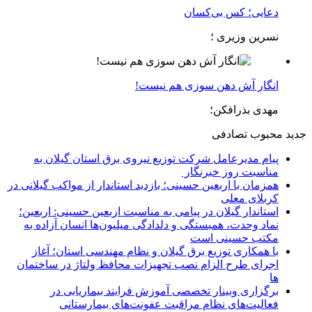
دعایی؛ کس بی‌کسان
نسرین وزیری ؛
انگار آش دهن سوزی هم نیست!
مهدی بذرافکن؛
جدید
محبوب
تصادفی
پیام مدیرعامل شركت توزیع نیروی برق استان گیلان به
مناسبت روز خبرنگار ‌
همزمان با اربعین حسینی؛ بازدید استاندار از مواکب گیلانی در
کربلای معلی
استاندار گیلان در پیامی به مناسبت اربعین حسینی: اربعین؛
نماد وحدت، همبستگی و دلدادگی میلیون‌ها انسان آزاده به
مکتب حسینی است
با همکاری توزیع برق گیلان و نظام مهندسی استان؛ آغاز
اجرای طرح الزام نصب تجهیزات محافظ ولتاژ در ساختمان
ها
برگزاری وبینار تخصصی آموزش فرایند بیماریابی در
فعالیت‌های نظام مراقبت عفونت‌های بیمارستانی