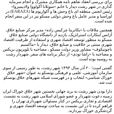
برای بررسی انعقاد تفاهم نامه همکاری مشترک و انجام سرمایه
گذاری در شهر رشت دیدار با خانم «سوتلانا آکولووا ولادیمیروا»
رئیس انجمن منطقه ای باغ وحش ها و آکواریوم ها (EARAZA) در
اوراسیا و مدیر عامل باغ وحش دولتی مسکو نیز در این سفر انجام
شده است.
همچنین ملاقات با «یکاترینا چرکیس زاده» مدیر مرکز صنایع خلاق
آژانس ابتکارات استراتژیک، بازدید از دانشگاه دولتی صنایع خلاق
مسکو به منظور توسعه اقتصاد شهری و استفاده از ظرفیت اقتصاد
شهری مبتنی بر خلاقیت و صنایع خلاق، دیدار با «ماکسیم
ناچونیکوف» مشاور وزیر دولت مسکو ، مصاحبه با تلویزیون بریکس
و مصاحبه با «راشا تودی» از دیگر برنامه های سفر. شهردار رشت
به روسیه بوده است.
گفتنی است؛ ۲۰ آذر سال ۱۳۹۴ شهر رشت، به طور رسمی از سوی
سازمان آموزشی، علمی و فرهنگی یونسکو به عنوان «شهر خلاق
خوراک شناسی» انتخاب و در فهرست شبکه شهر‌های خلاق یونسکو
ثبت شد.
دارا بودن شهر رشت به برند جهانی نخستین شهر خلاق خوراک ایران
زمینه دعوت شهردار و عضو شورای اسلامی شهر رشت به نشست
اقتصادی و تجاری بریکس در کنار مسئولان شهرداری تهران را
فراهم کرده تا در این نشست به مباحث توسعه اقتصاد شهری و
گردشگری خوراک بپردازند.