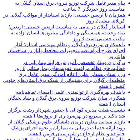
پیام مدیرعامل شركت توزیع نیروی برق استان گیلان به
مناسبت روز خبرنگار ‌
7 ساعت
همزمان با اربعین حسینی؛ بازدید استاندار از مواکب گیلانی در
کربلای معلی
2 روز
استاندار گیلان در پیامی به مناسبت اربعین حسینی: اربعین؛
نماد وحدت، همبستگی و دلدادگی میلیون‌ها انسان آزاده به
مکتب حسینی است
3 روز
با همکاری توزیع برق گیلان و نظام مهندسی استان؛ آغاز
اجرای طرح الزام نصب تجهیزات محافظ ولتاژ در ساختمان
ها
4 روز
برگزاری وبینار تخصصی آموزش فرایند بیماریابی در
فعالیت‌های نظام مراقبت عفونت‌های بیمارستانی
6 روز
در راستای همدلی ملی؛ اعلام آمادگی مدیر عامل برق
منطقه‌ای گیلان برای پشتیبانی از شبكه برق استان‌های جنوبی
كشور
1 هفته
با هدف بهره‌گیری از توانمندی علمی: امضای تفاهم‌نامه
همكاری میان شركت توزیع نیروی برق گیلان و بنیاد نخبگان
استان
1 هفته
نشست هیئت مدیره کودآلی با حضور شهردار رشت برگزار
شد تأکید بر تسریع در بهره‌برداری از پروژه‌ها
1 هفته
بازدید میدانی معاون درمان دانشگاه علوم پزشکی گیلان از
روند ارائه خدمات درمانی به بیماران و نحوه اجرای پزشک
خانواده و نظام ارجاع در شهرستان فومن
1 هفته
با استفاده از تعمیرات خط گرم جلوگیری بیش از ۱۹ درصدی