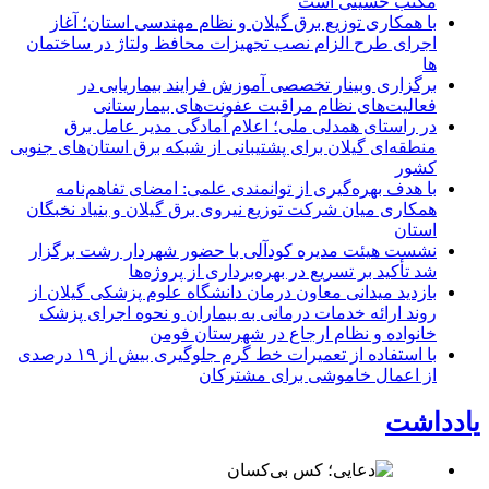
مکتب حسینی است
با همکاری توزیع برق گیلان و نظام مهندسی استان؛ آغاز
اجرای طرح الزام نصب تجهیزات محافظ ولتاژ در ساختمان
ها
برگزاری وبینار تخصصی آموزش فرایند بیماریابی در
فعالیت‌های نظام مراقبت عفونت‌های بیمارستانی
در راستای همدلی ملی؛ اعلام آمادگی مدیر عامل برق
منطقه‌ای گیلان برای پشتیبانی از شبكه برق استان‌های جنوبی
كشور
با هدف بهره‌گیری از توانمندی علمی: امضای تفاهم‌نامه
همكاری میان شركت توزیع نیروی برق گیلان و بنیاد نخبگان
استان
نشست هیئت مدیره کودآلی با حضور شهردار رشت برگزار
شد تأکید بر تسریع در بهره‌برداری از پروژه‌ها
بازدید میدانی معاون درمان دانشگاه علوم پزشکی گیلان از
روند ارائه خدمات درمانی به بیماران و نحوه اجرای پزشک
خانواده و نظام ارجاع در شهرستان فومن
با استفاده از تعمیرات خط گرم جلوگیری بیش از ۱۹ درصدی
از اعمال خاموشی برای مشتركان
یادداشت