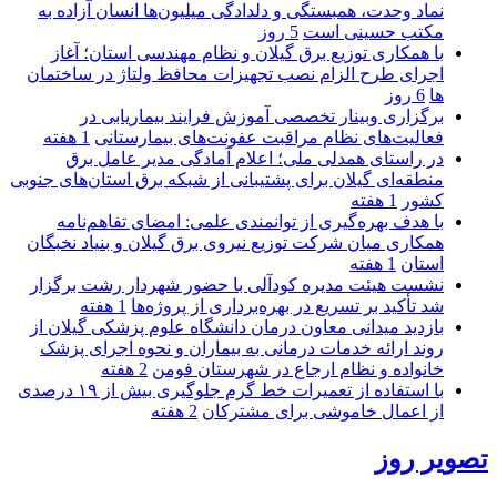
نماد وحدت، همبستگی و دلدادگی میلیون‌ها انسان آزاده به
مکتب حسینی است
5 روز
با همکاری توزیع برق گیلان و نظام مهندسی استان؛ آغاز
اجرای طرح الزام نصب تجهیزات محافظ ولتاژ در ساختمان
ها
6 روز
برگزاری وبینار تخصصی آموزش فرایند بیماریابی در
فعالیت‌های نظام مراقبت عفونت‌های بیمارستانی
1 هفته
در راستای همدلی ملی؛ اعلام آمادگی مدیر عامل برق
منطقه‌ای گیلان برای پشتیبانی از شبكه برق استان‌های جنوبی
كشور
1 هفته
با هدف بهره‌گیری از توانمندی علمی: امضای تفاهم‌نامه
همكاری میان شركت توزیع نیروی برق گیلان و بنیاد نخبگان
استان
1 هفته
نشست هیئت مدیره کودآلی با حضور شهردار رشت برگزار
شد تأکید بر تسریع در بهره‌برداری از پروژه‌ها
1 هفته
بازدید میدانی معاون درمان دانشگاه علوم پزشکی گیلان از
روند ارائه خدمات درمانی به بیماران و نحوه اجرای پزشک
خانواده و نظام ارجاع در شهرستان فومن
2 هفته
با استفاده از تعمیرات خط گرم جلوگیری بیش از ۱۹ درصدی
از اعمال خاموشی برای مشتركان
2 هفته
تصویر روز