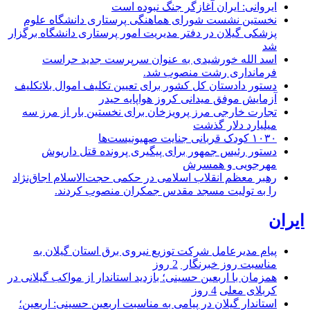
ایروانی: ایران آغازگر جنگ نبوده است
نخستین نشست شورای هماهنگی پرستاری دانشگاه علوم
پزشکی گیلان در دفتر مدیریت امور پرستاری دانشگاه برگزار
شد
اسد الله خورشیدی به عنوان سرپرست جدید حراست
فرمانداری رشت منصوب شد.
دستور دادستان کل کشور برای تعیین تکلیف اموال بلاتکلیف
آزمایش موفق میدانی کروز هواپایه حیدر
تجارت خارجی مرز پرویزخان برای نخستین بار از مرز سه
میلیارد دلار گذشت
۱۰۳۰ کودک قربانی جنایت صهیونیست‌ها
دستور رئیس جمهور برای پیگیری پرونده قتل داریوش
مهرجویی و همسرش
رهبر معظم انقلاب اسلامی در حکمی حجت‌الاسلام اجاق‌نژاد
را به تولیت مسجد مقدس جمکران منصوب کردند.
ایران
پیام مدیرعامل شركت توزیع نیروی برق استان گیلان به
مناسبت روز خبرنگار ‌
2 روز
همزمان با اربعین حسینی؛ بازدید استاندار از مواکب گیلانی در
کربلای معلی
4 روز
استاندار گیلان در پیامی به مناسبت اربعین حسینی: اربعین؛