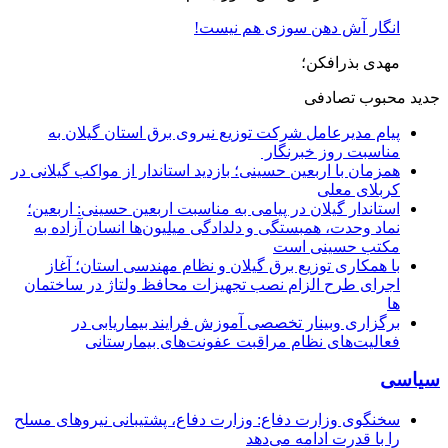
انگار آش دهن سوزی هم نیست!
مهدی بذرافکن؛
جدید
محبوب
تصادفی
پیام مدیرعامل شركت توزیع نیروی برق استان گیلان به
مناسبت روز خبرنگار ‌
همزمان با اربعین حسینی؛ بازدید استاندار از مواکب گیلانی در
کربلای معلی
استاندار گیلان در پیامی به مناسبت اربعین حسینی: اربعین؛
نماد وحدت، همبستگی و دلدادگی میلیون‌ها انسان آزاده به
مکتب حسینی است
با همکاری توزیع برق گیلان و نظام مهندسی استان؛ آغاز
اجرای طرح الزام نصب تجهیزات محافظ ولتاژ در ساختمان
ها
برگزاری وبینار تخصصی آموزش فرایند بیماریابی در
فعالیت‌های نظام مراقبت عفونت‌های بیمارستانی
سیاسی
سخنگوی وزارت دفاع: وزارت دفاع، پشتیبانی نیرو‌های مسلح
را با قدرت ادامه می‌دهد