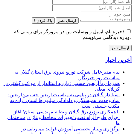
ارسال نظر
پاک کردن !
ذخیره نام، ایمیل و وبسایت من در مرورگر برای زمانی که
دوباره دیدگاهی می‌نویسم.
آخرین اخبار
پیام مدیرعامل شركت توزیع نیروی برق استان گیلان به
مناسبت روز خبرنگار ‌
همزمان با اربعین حسینی؛ بازدید استاندار از مواکب گیلانی در
کربلای معلی
استاندار گیلان در پیامی به مناسبت اربعین حسینی: اربعین؛
نماد وحدت، همبستگی و دلدادگی میلیون‌ها انسان آزاده به
مکتب حسینی است
با همکاری توزیع برق گیلان و نظام مهندسی استان؛ آغاز
اجرای طرح الزام نصب تجهیزات محافظ ولتاژ در ساختمان
ها
برگزاری وبینار تخصصی آموزش فرایند بیماریابی در