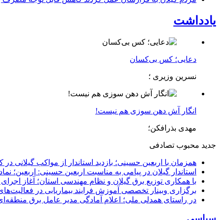
یادداشت
دعایی؛ کس بی‌کسان
نسرین وزیری ؛
انگار آش دهن سوزی هم نیست!
مهدی بذرافکن؛
جدید
محبوب
تصادفی
همزمان با اربعین حسینی؛ بازدید استاندار از مواکب گیلانی در 
استاندار گیلان در پیامی به مناسبت اربعین حسینی: اربعین؛ ن
با همکاری توزیع برق گیلان و نظام مهندسی استان؛ آغاز اجرا
برگزاری وبینار تخصصی آموزش فرایند بیماریابی در فعالیت‌ها
در راستای همدلی ملی؛ اعلام آمادگی مدیر عامل برق منطقه‌ای 
سیاسی