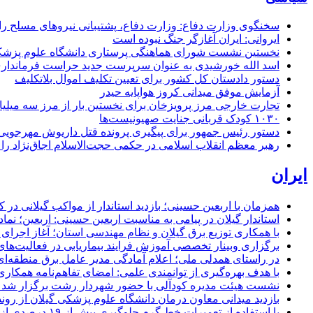
سخنگوی وزارت دفاع: وزارت دفاع، پشتیبانی نیرو‌های مسلح را 
ایروانی: ایران آغازگر جنگ نبوده است
نخستین نشست شورای هماهنگی پرستاری دانشگاه علوم پزشکی گ
اسد الله خورشیدی به عنوان سرپرست جدید حراست فرماند
دستور دادستان کل کشور برای تعیین تکلیف اموال بلاتکلیف
آزمایش موفق میدانی کروز هواپایه حیدر
تجارت خارجی مرز پرویزخان برای نخستین بار از مرز سه میلیا
۱۰۳۰ کودک قربانی جنایت صهیونیست‌ها
دستور رئیس جمهور برای پیگیری پرونده قتل داریوش مهرجو
رهبر معظم انقلاب اسلامی در حکمی حجت‌الاسلام اجاق‌نژاد 
ایران
همزمان با اربعین حسینی؛ بازدید استاندار از مواکب گیلانی در 
استاندار گیلان در پیامی به مناسبت اربعین حسینی: اربعین؛ ن
با همکاری توزیع برق گیلان و نظام مهندسی استان؛ آغاز اجرا
برگزاری وبینار تخصصی آموزش فرایند بیماریابی در فعالیت‌ها
در راستای همدلی ملی؛ اعلام آمادگی مدیر عامل برق منطقه‌ای 
با هدف بهره‌گیری از توانمندی علمی: امضای تفاهم‌نامه همكاری
نشست هیئت مدیره کودآلی با حضور شهردار رشت برگزار شد تأکید
بازدید میدانی معاون درمان دانشگاه علوم پزشکی گیلان از رون
با استفاده از تعمیرات خط گرم جلوگیری بیش از ۱۹ درصدی از اعمال خاموشی برای مشتركان