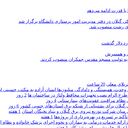
با قدرت ادامه می‌دهد
یلان در دفتر مدیریت امور پرستاری دانشگاه برگزار شد
اری رشت منصوب شد.
رد دلار گذشت
یی و همسرش
را به تولیت مسجد مقدس جمکران منصوب کردند.
کربلای معلی
20 ساعت
ماد وحدت، همبستگی و دلدادگی میلیون‌ها انسان آزاده به مکتب حسینی 
ی طرح الزام نصب تجهیزات محافظ ولتاژ در ساختمان ها
2 روز
ی نظام مراقبت عفونت‌های بیمارستانی
4 روز
گیلان برای پشتیبانی از شبكه برق استان‌های جنوبی كشور
6 روز
 میان شركت توزیع نیروی برق گیلان و بنیاد نخبگان استان
1 هفته
 بر تسریع در بهره‌برداری از پروژه‌ها
1 هفته
د ارائه خدمات درمانی به بیماران و نحوه اجرای پزشک خانواده و نظام
1 هفته