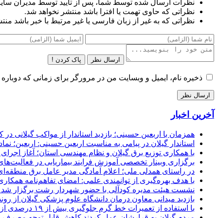
نظرات ارسال شده توسط شما، پس از تایید توسط مدیران سای
نظراتی که حاوی تهمت یا افترا باشد منتشر نخواهد شد.
نظراتی که به غیر از زبان فارسی یا غیر مرتبط با خبر باشد منت
ارسال نظر
پاک کردن !
ذخیره نام، ایمیل و وبسایت من در مرورگر برای زمانی که دوباره 
آخرین اخبار
همزمان با اربعین حسینی؛ بازدید استاندار از مواکب گیلانی در 
استاندار گیلان در پیامی به مناسبت اربعین حسینی: اربعین؛ ن
با همکاری توزیع برق گیلان و نظام مهندسی استان؛ آغاز اجرا
برگزاری وبینار تخصصی آموزش فرایند بیماریابی در فعالیت‌ها
در راستای همدلی ملی؛ اعلام آمادگی مدیر عامل برق منطقه‌ای 
با هدف بهره‌گیری از توانمندی علمی: امضای تفاهم‌نامه همكاری
نشست هیئت مدیره کودآلی با حضور شهردار رشت برگزار شد تأکید
بازدید میدانی معاون درمان دانشگاه علوم پزشکی گیلان از رون
با استفاده از تعمیرات خط گرم جلوگیری بیش از ۱۹ درصدی از اعمال خاموشی برای مشتركان
مردم گیلان به قرارشان عمل کردند كاهش قابل توجه مصرف برق در استان با 