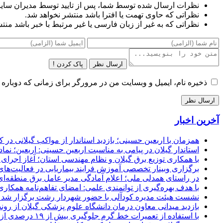
نظرات ارسال شده توسط شما، پس از تایید توسط مدیران سای
نظراتی که حاوی تهمت یا افترا باشد منتشر نخواهد شد.
نظراتی که به غیر از زبان فارسی یا غیر مرتبط با خبر باشد منت
ارسال نظر
پاک کردن !
ذخیره نام، ایمیل و وبسایت من در مرورگر برای زمانی که دوباره 
آخرین اخبار
همزمان با اربعین حسینی؛ بازدید استاندار از مواکب گیلانی در 
استاندار گیلان در پیامی به مناسبت اربعین حسینی: اربعین؛ ن
با همکاری توزیع برق گیلان و نظام مهندسی استان؛ آغاز اجرا
برگزاری وبینار تخصصی آموزش فرایند بیماریابی در فعالیت‌ها
در راستای همدلی ملی؛ اعلام آمادگی مدیر عامل برق منطقه‌ای 
با هدف بهره‌گیری از توانمندی علمی: امضای تفاهم‌نامه همكاری
نشست هیئت مدیره کودآلی با حضور شهردار رشت برگزار شد تأکید
بازدید میدانی معاون درمان دانشگاه علوم پزشکی گیلان از رون
با استفاده از تعمیرات خط گرم جلوگیری بیش از ۱۹ درصدی از اعمال خاموشی برای مشتركان