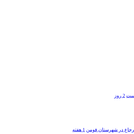
است
2 روز
 ارجاع در شهرستان فومن
1 هفته