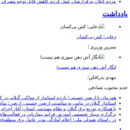
مردم گیلان به قرارشان عمل کردند كاهش قابل توجه مصرف برق در استان با 
یادداشت
دعایی؛ کس بی‌کسان
نسرین وزیری ؛
انگار آش دهن سوزی هم نیست!
مهدی بذرافکن؛
جدید
محبوب
تصادفی
همزمان با اربعین حسینی؛ بازدید استاندار از مواکب گیلانی در 
استاندار گیلان در پیامی به مناسبت اربعین حسینی: اربعین؛ ن
با همکاری توزیع برق گیلان و نظام مهندسی استان؛ آغاز اجرا
برگزاری وبینار تخصصی آموزش فرایند بیماریابی در فعالیت‌ها
در راستای همدلی ملی؛ اعلام آمادگی مدیر عامل برق منطقه‌ای 