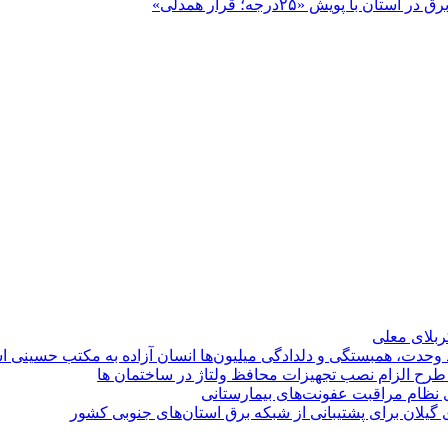
پویش «۲۵درجه؛ قرار همدلی»
کربلای معلی
ماد وحدت، همبستگی و دلدادگی میلیون‌ها انسان آزاده به مکتب حسینی 
ی طرح الزام نصب تجهیزات محافظ ولتاژ در ساختمان ها
ی نظام مراقبت عفونت‌های بیمارستانی
گیلان برای پشتیبانی از شبكه برق استان‌های جنوبی كشور