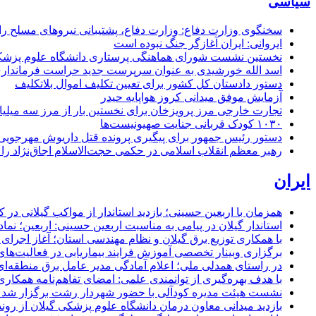
سیاسی
سخنگوی وزارت دفاع: وزارت دفاع، پشتیبانی نیرو‌های مسلح را 
ایروانی: ایران آغازگر جنگ نبوده است
نخستین نشست شورای هماهنگی پرستاری دانشگاه علوم پزشکی گ
اسد الله خورشیدی به عنوان سرپرست جدید حراست فرماند
دستور دادستان کل کشور برای تعیین تکلیف اموال بلاتکلیف
آزمایش موفق میدانی کروز هواپایه حیدر
تجارت خارجی مرز پرویزخان برای نخستین بار از مرز سه میلیا
۱۰۳۰ کودک قربانی جنایت صهیونیست‌ها
دستور رئیس جمهور برای پیگیری پرونده قتل داریوش مهرجو
رهبر معظم انقلاب اسلامی در حکمی حجت‌الاسلام اجاق‌نژاد 
ایران
همزمان با اربعین حسینی؛ بازدید استاندار از مواکب گیلانی در 
استاندار گیلان در پیامی به مناسبت اربعین حسینی: اربعین؛ ن
با همکاری توزیع برق گیلان و نظام مهندسی استان؛ آغاز اجرا
برگزاری وبینار تخصصی آموزش فرایند بیماریابی در فعالیت‌ها
در راستای همدلی ملی؛ اعلام آمادگی مدیر عامل برق منطقه‌ای 
با هدف بهره‌گیری از توانمندی علمی: امضای تفاهم‌نامه همكاری
نشست هیئت مدیره کودآلی با حضور شهردار رشت برگزار شد تأکید
بازدید میدانی معاون درمان دانشگاه علوم پزشکی گیلان از رون