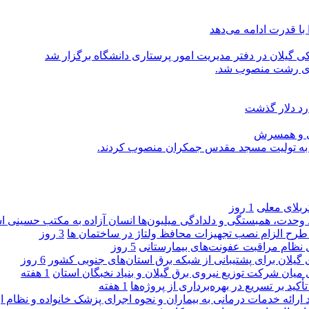
با قدرت ادامه می‌دهد
یلان در دفتر مدیریت امور پرستاری دانشگاه برگزار شد
اری رشت منصوب شد.
رد دلار گذشت
یی و همسرش
را به تولیت مسجد مقدس جمکران منصوب کردند.
کربلای معلی
1 روز
ماد وحدت، همبستگی و دلدادگی میلیون‌ها انسان آزاده به مکتب حسینی 
ی طرح الزام نصب تجهیزات محافظ ولتاژ در ساختمان ها
3 روز
ی نظام مراقبت عفونت‌های بیمارستانی
5 روز
گیلان برای پشتیبانی از شبكه برق استان‌های جنوبی كشور
6 روز
 میان شركت توزیع نیروی برق گیلان و بنیاد نخبگان استان
1 هفته
 بر تسریع در بهره‌برداری از پروژه‌ها
1 هفته
د ارائه خدمات درمانی به بیماران و نحوه اجرای پزشک خانواده و نظام