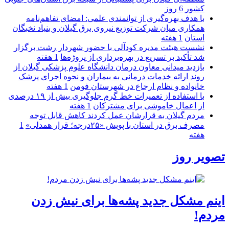
كشور
6 روز
با هدف بهره‌گیری از توانمندی علمی: امضای تفاهم‌نامه
همكاری میان شركت توزیع نیروی برق گیلان و بنیاد نخبگان
استان
1 هفته
نشست هیئت مدیره کودآلی با حضور شهردار رشت برگزار
شد تأکید بر تسریع در بهره‌برداری از پروژه‌ها
1 هفته
بازدید میدانی معاون درمان دانشگاه علوم پزشکی گیلان از
روند ارائه خدمات درمانی به بیماران و نحوه اجرای پزشک
خانواده و نظام ارجاع در شهرستان فومن
1 هفته
با استفاده از تعمیرات خط گرم جلوگیری بیش از ۱۹ درصدی
از اعمال خاموشی برای مشتركان
1 هفته
مردم گیلان به قرارشان عمل کردند كاهش قابل توجه
مصرف برق در استان با پویش «۲۵درجه؛ قرار همدلی»
1
هفته
تصویر روز
اینم مشکل جدید پشه‌ها برای نیش زدن
مردم!