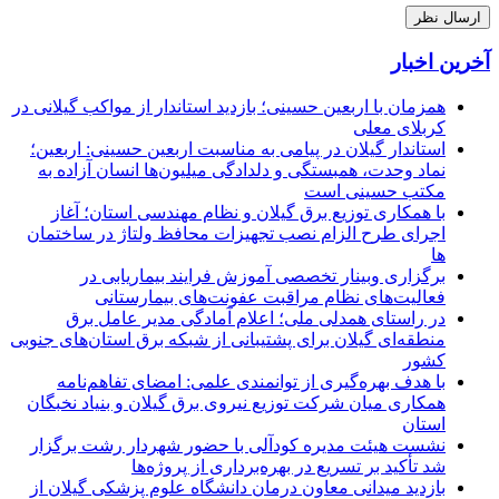
آخرین اخبار
همزمان با اربعین حسینی؛ بازدید استاندار از مواکب گیلانی در
کربلای معلی
استاندار گیلان در پیامی به مناسبت اربعین حسینی: اربعین؛
نماد وحدت، همبستگی و دلدادگی میلیون‌ها انسان آزاده به
مکتب حسینی است
با همکاری توزیع برق گیلان و نظام مهندسی استان؛ آغاز
اجرای طرح الزام نصب تجهیزات محافظ ولتاژ در ساختمان
ها
برگزاری وبینار تخصصی آموزش فرایند بیماریابی در
فعالیت‌های نظام مراقبت عفونت‌های بیمارستانی
در راستای همدلی ملی؛ اعلام آمادگی مدیر عامل برق
منطقه‌ای گیلان برای پشتیبانی از شبكه برق استان‌های جنوبی
كشور
با هدف بهره‌گیری از توانمندی علمی: امضای تفاهم‌نامه
همكاری میان شركت توزیع نیروی برق گیلان و بنیاد نخبگان
استان
نشست هیئت مدیره کودآلی با حضور شهردار رشت برگزار
شد تأکید بر تسریع در بهره‌برداری از پروژه‌ها
بازدید میدانی معاون درمان دانشگاه علوم پزشکی گیلان از