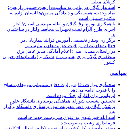
کربلای معلی
استاندار گیلان در پیامی به مناسبت اربعین حسینی: اربعین؛
نماد وحدت، همبستگی و دلدادگی میلیون‌ها انسان آزاده به
مکتب حسینی است
با همکاری توزیع برق گیلان و نظام مهندسی استان؛ آغاز
اجرای طرح الزام نصب تجهیزات محافظ ولتاژ در ساختمان
ها
برگزاری وبینار تخصصی آموزش فرایند بیماریابی در
فعالیت‌های نظام مراقبت عفونت‌های بیمارستانی
در راستای همدلی ملی؛ اعلام آمادگی مدیر عامل برق
منطقه‌ای گیلان برای پشتیبانی از شبكه برق استان‌های جنوبی
كشور
سیاسی
سخنگوی وزارت دفاع: وزارت دفاع، پشتیبانی نیرو‌های مسلح
را با قدرت ادامه می‌دهد
ایروانی: ایران آغازگر جنگ نبوده است
نخستین نشست شورای هماهنگی پرستاری دانشگاه علوم
پزشکی گیلان در دفتر مدیریت امور پرستاری دانشگاه برگزار
شد
اسد الله خورشیدی به عنوان سرپرست جدید حراست
فرمانداری رشت منصوب شد.
دستور دادستان کل کشور برای تعیین تکلیف اموال بلاتکلیف