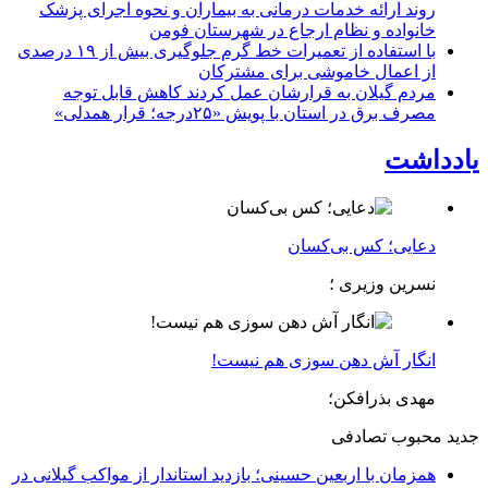
روند ارائه خدمات درمانی به بیماران و نحوه اجرای پزشک
خانواده و نظام ارجاع در شهرستان فومن
با استفاده از تعمیرات خط گرم جلوگیری بیش از ۱۹ درصدی
از اعمال خاموشی برای مشتركان
مردم گیلان به قرارشان عمل کردند كاهش قابل توجه
مصرف برق در استان با پویش «۲۵درجه؛ قرار همدلی»
یادداشت
دعایی؛ کس بی‌کسان
نسرین وزیری ؛
انگار آش دهن سوزی هم نیست!
مهدی بذرافکن؛
جدید
محبوب
تصادفی
همزمان با اربعین حسینی؛ بازدید استاندار از مواکب گیلانی در