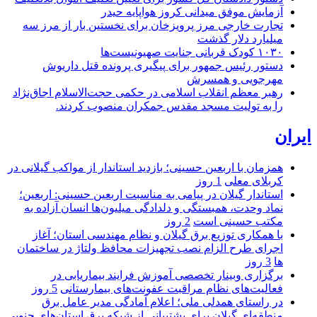
آزمایش موفق میدانی کروز هواپایه حیدر
تجارت خارجی مرز پرویزخان برای نخستین بار از مرز سه
میلیارد دلار گذشت
۱۰۳۰ کودک قربانی جنایت صهیونیست‌ها
دستور رئیس جمهور برای پیگیری پرونده قتل داریوش
مهرجویی و همسرش
رهبر معظم انقلاب اسلامی در حکمی حجت‌الاسلام اجاق‌نژاد
را به تولیت مسجد مقدس جمکران منصوب کردند.
ایران
همزمان با اربعین حسینی؛ بازدید استاندار از مواکب گیلانی در
کربلای معلی
1 روز
استاندار گیلان در پیامی به مناسبت اربعین حسینی: اربعین؛
نماد وحدت، همبستگی و دلدادگی میلیون‌ها انسان آزاده به
مکتب حسینی است
2 روز
با همکاری توزیع برق گیلان و نظام مهندسی استان؛ آغاز
اجرای طرح الزام نصب تجهیزات محافظ ولتاژ در ساختمان
ها
3 روز
برگزاری وبینار تخصصی آموزش فرایند بیماریابی در
فعالیت‌های نظام مراقبت عفونت‌های بیمارستانی
5 روز
در راستای همدلی ملی؛ اعلام آمادگی مدیر عامل برق
منطقه‌ای گیلان برای پشتیبانی از شبكه برق استان‌های جنوبی