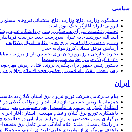
سیاسی
سخنگوی وزارت دفاع: وزارت دفاع، پشتیبانی نیرو‌های مسلح را 
ایروانی: ایران آغازگر جنگ نبوده است
نخستین نشست شورای هماهنگی پرستاری دانشگاه علوم پزشکی گ
اسد الله خورشیدی به عنوان سرپرست جدید حراست فرماند
دستور دادستان کل کشور برای تعیین تکلیف اموال بلاتکلیف
آزمایش موفق میدانی کروز هواپایه حیدر
تجارت خارجی مرز پرویزخان برای نخستین بار از مرز سه میلیا
۱۰۳۰ کودک قربانی جنایت صهیونیست‌ها
دستور رئیس جمهور برای پیگیری پرونده قتل داریوش مهرجو
رهبر معظم انقلاب اسلامی در حکمی حجت‌الاسلام اجاق‌نژاد 
ایران
پیام مدیرعامل شركت توزیع نیروی برق استان گیلان به مناسبت 
همزمان با اربعین حسینی؛ بازدید استاندار از مواکب گیلانی در 
استاندار گیلان در پیامی به مناسبت اربعین حسینی: اربعین؛ ن
با همکاری توزیع برق گیلان و نظام مهندسی استان؛ آغاز اجرا
برگزاری وبینار تخصصی آموزش فرایند بیماریابی در فعالیت‌ها
در راستای همدلی ملی؛ اعلام آمادگی مدیر عامل برق منطقه‌ای 
با هدف بهره‌گیری از توانمندی علمی: امضای تفاهم‌نامه همكاری