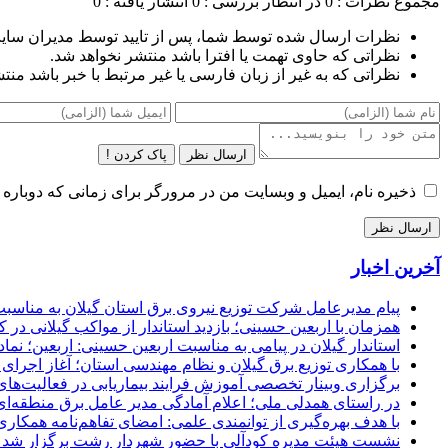
مجموع نظرات : 0
در انتظار بررسی : 0
انتشار یافته : 0
نظرات ارسال شده توسط شما، پس از تایید توسط مدیران سای
نظراتی که حاوی تهمت یا افترا باشد منتشر نخواهد شد.
نظراتی که به غیر از زبان فارسی یا غیر مرتبط با خبر باشد منت
ارسال نظر
پاک کردن !
ذخیره نام، ایمیل و وبسایت من در مرورگر برای زمانی که دوباره 
آخرین اخبار
پیام مدیرعامل شركت توزیع نیروی برق استان گیلان به مناسبت 
همزمان با اربعین حسینی؛ بازدید استاندار از مواکب گیلانی در 
استاندار گیلان در پیامی به مناسبت اربعین حسینی: اربعین؛ ن
با همکاری توزیع برق گیلان و نظام مهندسی استان؛ آغاز اجرا
برگزاری وبینار تخصصی آموزش فرایند بیماریابی در فعالیت‌ها
در راستای همدلی ملی؛ اعلام آمادگی مدیر عامل برق منطقه‌ای 
با هدف بهره‌گیری از توانمندی علمی: امضای تفاهم‌نامه همكاری
نشست هیئت مدیره کودآلی با حضور شهردار رشت برگزار شد تأکید