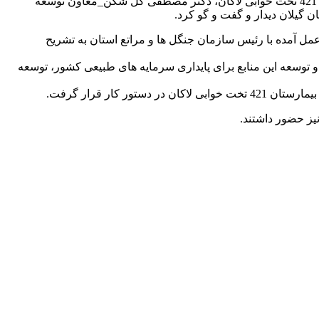
به گزارش آفتاب خزر ؛ در راستای دستور رئیس سازمان جنگلها و مراتع استان، در خصوص رفع مشکلات زمین و زیرساخت های بیمارستان 421 تخت خوابی لاکان، دکتر مصطفی گل شکن_معاون توسعه
 گیلان دیدار و گفت و گو کرد.
مل آمده با رئیس سازمان جنگل ها و مراتع استان به تشریح
 توسعه این منابع برای پایداری سرمایه های طبیعی کشور، توسعه
ار قرار گرفت.
یز حضور داشتند.