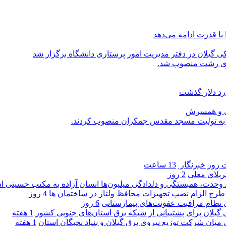
با قدرت ادامه می‌دهد
یلان در دفتر مدیریت امور پرستاری دانشگاه برگزار شد
اری رشت منصوب شد.
رد دلار گذشت
یی و همسرش
را به تولیت مسجد مقدس جمکران منصوب کردند.
روز خبرنگار ‌
13 ساعت
کربلای معلی
2 روز
ماد وحدت، همبستگی و دلدادگی میلیون‌ها انسان آزاده به مکتب حسینی 
ی طرح الزام نصب تجهیزات محافظ ولتاژ در ساختمان ها
4 روز
ی نظام مراقبت عفونت‌های بیمارستانی
6 روز
گیلان برای پشتیبانی از شبكه برق استان‌های جنوبی كشور
1 هفته
 میان شركت توزیع نیروی برق گیلان و بنیاد نخبگان استان
1 هفته