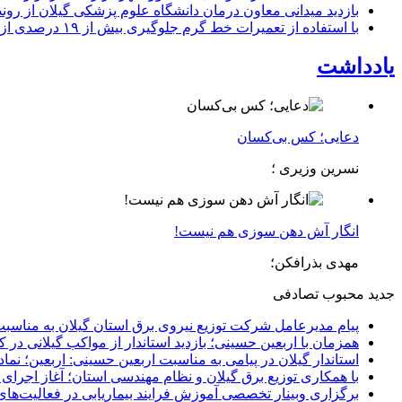
بازدید میدانی معاون درمان دانشگاه علوم پزشکی گیلان از رون
با استفاده از تعمیرات خط گرم جلوگیری بیش از ۱۹ درصدی از اعمال خاموشی برای مشتركان
یادداشت
دعایی؛ کس بی‌کسان
نسرین وزیری ؛
انگار آش دهن سوزی هم نیست!
مهدی بذرافکن؛
جدید
محبوب
تصادفی
پیام مدیرعامل شركت توزیع نیروی برق استان گیلان به مناسبت 
همزمان با اربعین حسینی؛ بازدید استاندار از مواکب گیلانی در 
استاندار گیلان در پیامی به مناسبت اربعین حسینی: اربعین؛ ن
با همکاری توزیع برق گیلان و نظام مهندسی استان؛ آغاز اجرا
برگزاری وبینار تخصصی آموزش فرایند بیماریابی در فعالیت‌ها