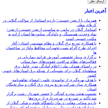
آخرین اخبار
همزمان با اربعین حسینی؛ بازدید استاندار از مواکب گیلانی در
کربلای معلی
استاندار گیلان در پیامی به مناسبت اربعین حسینی: اربعین؛
نماد وحدت، همبستگی و دلدادگی میلیون‌ها انسان آزاده به
مکتب حسینی است
با همکاری توزیع برق گیلان و نظام مهندسی استان؛ آغاز
اجرای طرح الزام نصب تجهیزات محافظ ولتاژ در ساختمان
ها
برگزاری وبینار تخصصی آموزش فرایند بیماریابی در
فعالیت‌های نظام مراقبت عفونت‌های بیمارستانی
در راستای همدلی ملی؛ اعلام آمادگی مدیر عامل برق
منطقه‌ای گیلان برای پشتیبانی از شبكه برق استان‌های جنوبی
كشور
با هدف بهره‌گیری از توانمندی علمی: امضای تفاهم‌نامه
همكاری میان شركت توزیع نیروی برق گیلان و بنیاد نخبگان
استان
نشست هیئت مدیره کودآلی با حضور شهردار رشت برگزار
شد تأکید بر تسریع در بهره‌برداری از پروژه‌ها
بازدید میدانی معاون درمان دانشگاه علوم پزشکی گیلان از
روند ارائه خدمات درمانی به بیماران و نحوه اجرای پزشک