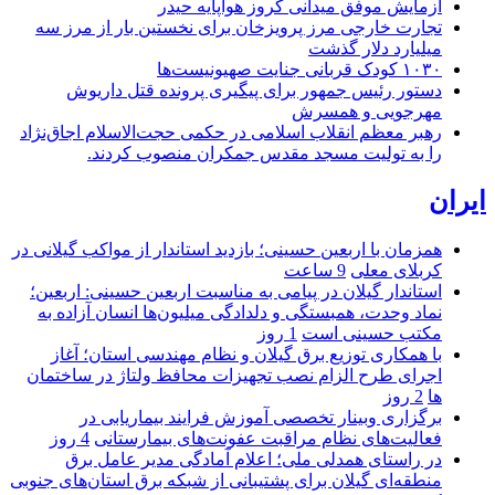
آزمایش موفق میدانی کروز هواپایه حیدر
تجارت خارجی مرز پرویزخان برای نخستین بار از مرز سه
میلیارد دلار گذشت
۱۰۳۰ کودک قربانی جنایت صهیونیست‌ها
دستور رئیس جمهور برای پیگیری پرونده قتل داریوش
مهرجویی و همسرش
رهبر معظم انقلاب اسلامی در حکمی حجت‌الاسلام اجاق‌نژاد
را به تولیت مسجد مقدس جمکران منصوب کردند.
ایران
همزمان با اربعین حسینی؛ بازدید استاندار از مواکب گیلانی در
کربلای معلی
9 ساعت
استاندار گیلان در پیامی به مناسبت اربعین حسینی: اربعین؛
نماد وحدت، همبستگی و دلدادگی میلیون‌ها انسان آزاده به
مکتب حسینی است
1 روز
با همکاری توزیع برق گیلان و نظام مهندسی استان؛ آغاز
اجرای طرح الزام نصب تجهیزات محافظ ولتاژ در ساختمان
ها
2 روز
برگزاری وبینار تخصصی آموزش فرایند بیماریابی در
فعالیت‌های نظام مراقبت عفونت‌های بیمارستانی
4 روز
در راستای همدلی ملی؛ اعلام آمادگی مدیر عامل برق
منطقه‌ای گیلان برای پشتیبانی از شبكه برق استان‌های جنوبی