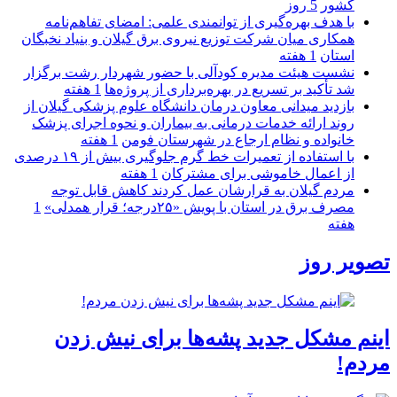
كشور
5 روز
با هدف بهره‌گیری از توانمندی علمی: امضای تفاهم‌نامه
همكاری میان شركت توزیع نیروی برق گیلان و بنیاد نخبگان
استان
1 هفته
نشست هیئت مدیره کودآلی با حضور شهردار رشت برگزار
شد تأکید بر تسریع در بهره‌برداری از پروژه‌ها
1 هفته
بازدید میدانی معاون درمان دانشگاه علوم پزشکی گیلان از
روند ارائه خدمات درمانی به بیماران و نحوه اجرای پزشک
خانواده و نظام ارجاع در شهرستان فومن
1 هفته
با استفاده از تعمیرات خط گرم جلوگیری بیش از ۱۹ درصدی
از اعمال خاموشی برای مشتركان
1 هفته
مردم گیلان به قرارشان عمل کردند كاهش قابل توجه
مصرف برق در استان با پویش «۲۵درجه؛ قرار همدلی»
1
هفته
تصویر روز
اینم مشکل جدید پشه‌ها برای نیش زدن
مردم!