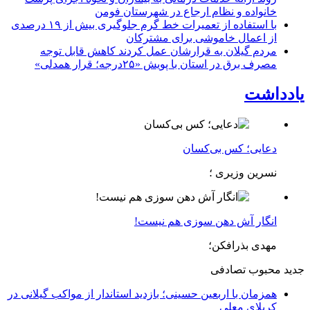
خانواده و نظام ارجاع در شهرستان فومن
با استفاده از تعمیرات خط گرم جلوگیری بیش از ۱۹ درصدی
از اعمال خاموشی برای مشتركان
مردم گیلان به قرارشان عمل کردند كاهش قابل توجه
مصرف برق در استان با پویش «۲۵درجه؛ قرار همدلی»
یادداشت
دعایی؛ کس بی‌کسان
نسرین وزیری ؛
انگار آش دهن سوزی هم نیست!
مهدی بذرافکن؛
جدید
محبوب
تصادفی
همزمان با اربعین حسینی؛ بازدید استاندار از مواکب گیلانی در
کربلای معلی