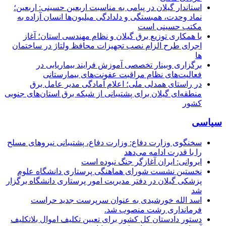
استاندار گیلان در پیامی به مناسبت اربعین حسینی: اربعین؛
نماد وحدت، همبستگی و دلدادگی میلیون‌ها انسان آزاده به
مکتب حسینی است
با همکاری توزیع برق گیلان و نظام مهندسی استان؛ آغاز
اجرای طرح الزام نصب تجهیزات محافظ ولتاژ در ساختمان
ها
برگزاری وبینار تخصصی آموزش فرایند بیماریابی در
فعالیت‌های نظام مراقبت عفونت‌های بیمارستانی
در راستای همدلی ملی؛ اعلام آمادگی مدیر عامل برق
منطقه‌ای گیلان برای پشتیبانی از شبكه برق استان‌های جنوبی
كشور
سیاسی
سخنگوی وزارت دفاع: وزارت دفاع، پشتیبانی نیرو‌های مسلح
را با قدرت ادامه می‌دهد
ایروانی: ایران آغازگر جنگ نبوده است
نخستین نشست شورای هماهنگی پرستاری دانشگاه علوم
پزشکی گیلان در دفتر مدیریت امور پرستاری دانشگاه برگزار
شد
اسد الله خورشیدی به عنوان سرپرست جدید حراست
فرمانداری رشت منصوب شد.
دستور دادستان کل کشور برای تعیین تکلیف اموال بلاتکلیف