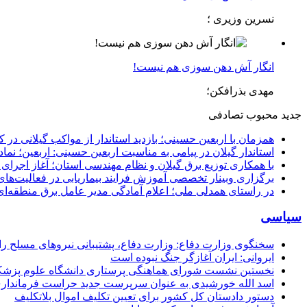
نسرین وزیری ؛
انگار آش دهن سوزی هم نیست!
مهدی بذرافکن؛
جدید
محبوب
تصادفی
همزمان با اربعین حسینی؛ بازدید استاندار از مواکب گیلانی در 
استاندار گیلان در پیامی به مناسبت اربعین حسینی: اربعین؛ ن
با همکاری توزیع برق گیلان و نظام مهندسی استان؛ آغاز اجرا
برگزاری وبینار تخصصی آموزش فرایند بیماریابی در فعالیت‌ها
در راستای همدلی ملی؛ اعلام آمادگی مدیر عامل برق منطقه‌ای 
سیاسی
سخنگوی وزارت دفاع: وزارت دفاع، پشتیبانی نیرو‌های مسلح را 
ایروانی: ایران آغازگر جنگ نبوده است
نخستین نشست شورای هماهنگی پرستاری دانشگاه علوم پزشکی گ
اسد الله خورشیدی به عنوان سرپرست جدید حراست فرماند
دستور دادستان کل کشور برای تعیین تکلیف اموال بلاتکلیف