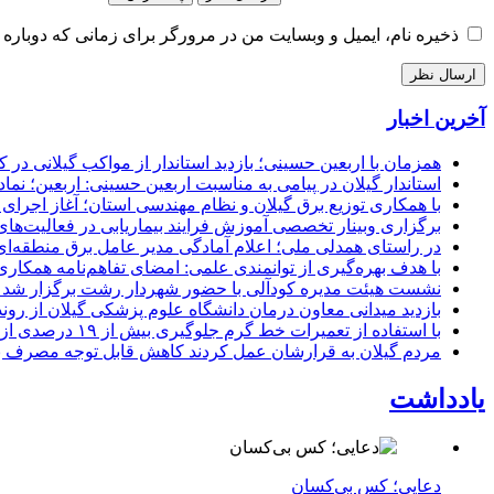
ذخیره نام، ایمیل و وبسایت من در مرورگر برای زمانی که دوباره 
آخرین اخبار
همزمان با اربعین حسینی؛ بازدید استاندار از مواکب گیلانی در 
استاندار گیلان در پیامی به مناسبت اربعین حسینی: اربعین؛ ن
با همکاری توزیع برق گیلان و نظام مهندسی استان؛ آغاز اجرا
برگزاری وبینار تخصصی آموزش فرایند بیماریابی در فعالیت‌ها
در راستای همدلی ملی؛ اعلام آمادگی مدیر عامل برق منطقه‌ای 
با هدف بهره‌گیری از توانمندی علمی: امضای تفاهم‌نامه همكاری
نشست هیئت مدیره کودآلی با حضور شهردار رشت برگزار شد تأکید
بازدید میدانی معاون درمان دانشگاه علوم پزشکی گیلان از رون
با استفاده از تعمیرات خط گرم جلوگیری بیش از ۱۹ درصدی از اعمال خاموشی برای مشتركان
مردم گیلان به قرارشان عمل کردند كاهش قابل توجه مصرف برق در استان با 
یادداشت
دعایی؛ کس بی‌کسان