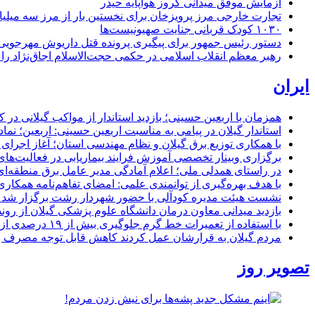
آزمایش موفق میدانی کروز هواپایه حیدر
تجارت خارجی مرز پرویزخان برای نخستین بار از مرز سه میلیا
۱۰۳۰ کودک قربانی جنایت صهیونیست‌ها
دستور رئیس جمهور برای پیگیری پرونده قتل داریوش مهرجو
رهبر معظم انقلاب اسلامی در حکمی حجت‌الاسلام اجاق‌نژاد 
ایران
همزمان با اربعین حسینی؛ بازدید استاندار از مواکب گیلانی در 
استاندار گیلان در پیامی به مناسبت اربعین حسینی: اربعین؛ ن
با همکاری توزیع برق گیلان و نظام مهندسی استان؛ آغاز اجرا
برگزاری وبینار تخصصی آموزش فرایند بیماریابی در فعالیت‌ها
در راستای همدلی ملی؛ اعلام آمادگی مدیر عامل برق منطقه‌ای 
با هدف بهره‌گیری از توانمندی علمی: امضای تفاهم‌نامه همكاری
نشست هیئت مدیره کودآلی با حضور شهردار رشت برگزار شد تأکید
بازدید میدانی معاون درمان دانشگاه علوم پزشکی گیلان از رون
با استفاده از تعمیرات خط گرم جلوگیری بیش از ۱۹ درصدی از اعمال خاموشی برای مشتركان
مردم گیلان به قرارشان عمل کردند كاهش قابل توجه مصرف برق در استان با 
تصویر روز