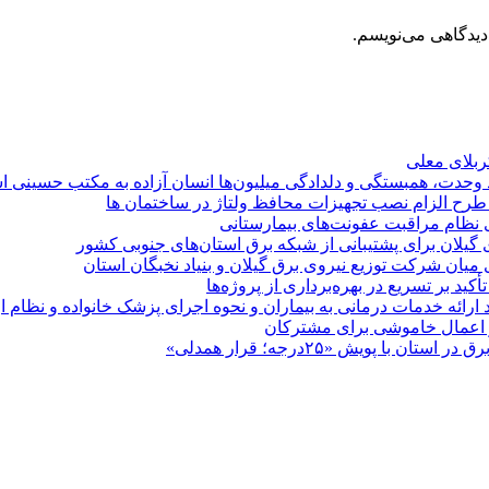
دیدگاهی می‌نویسم.
کربلای معلی
ماد وحدت، همبستگی و دلدادگی میلیون‌ها انسان آزاده به مکتب حسینی 
ی طرح الزام نصب تجهیزات محافظ ولتاژ در ساختمان ها
ی نظام مراقبت عفونت‌های بیمارستانی
گیلان برای پشتیبانی از شبكه برق استان‌های جنوبی كشور
 میان شركت توزیع نیروی برق گیلان و بنیاد نخبگان استان
 بر تسریع در بهره‌برداری از پروژه‌ها
د ارائه خدمات درمانی به بیماران و نحوه اجرای پزشک خانواده و نظام
پویش «۲۵درجه؛ قرار همدلی»