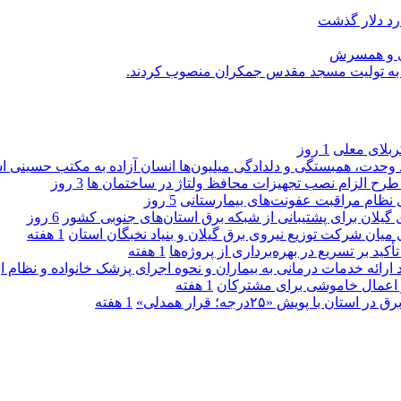
رد دلار گذشت
یی و همسرش
را به تولیت مسجد مقدس جمکران منصوب کردند.
کربلای معلی
1 روز
ماد وحدت، همبستگی و دلدادگی میلیون‌ها انسان آزاده به مکتب حسینی 
ی طرح الزام نصب تجهیزات محافظ ولتاژ در ساختمان ها
3 روز
ی نظام مراقبت عفونت‌های بیمارستانی
5 روز
گیلان برای پشتیبانی از شبكه برق استان‌های جنوبی كشور
6 روز
 میان شركت توزیع نیروی برق گیلان و بنیاد نخبگان استان
1 هفته
 بر تسریع در بهره‌برداری از پروژه‌ها
1 هفته
د ارائه خدمات درمانی به بیماران و نحوه اجرای پزشک خانواده و نظام
1 هفته
پویش «۲۵درجه؛ قرار همدلی»
1 هفته