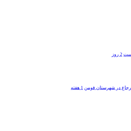
است
2 روز
 ارجاع در شهرستان فومن
1 هفته