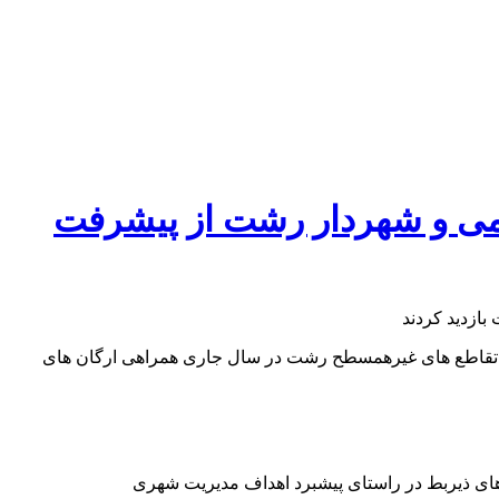
می و شهردار رشت از پیشرفت
ی : عملیاتی شدن فاز اول رینگ ۹۰ متری دور شهر طی ۳ ماه آینده بهره برداری از تقاطع های غیرهمسطح رشت در سال جاری همراهی ارگان های