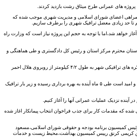
 بیان داشت:خوشبختانه همدلی و همراهی اعضای شورای اسلامی و مدیریت شهری موجب شده که
یم تا حد زیادی معضل ترافیک شهری را برطرف سازیم.
افزود:اجرای فاز اول این رینگ طی ۳ ماه آینده توسط شهرداری رشت آغاز خواهد شد،اما با توجه به حجم این پروژه نیاز است که وزارت راه
شت:یکی از مهمترین پروژه های مدیریت شهری محور ژ۵ است که طی مساعدت دادستان محترم مرکز استان و رئیس کل دادگستری و طی هماهنگی و
وی ضمن تشکر از امور مالیاتی و پلیس راهور استان در راستای همکاریهای لازم جهت اجرای پروژه ها عنوان کرد:این مسیر در راستای حل گره های ترافیکی شهر به طول ۴/۲ کیلومتر از روبروی هلال احمر
شوقی با تاکید بر اینکه تمام پروژه ها با اعتبارات داخلی شهرداری رشت اجرا شده افزود:پروژه ژ۵ اکنون با پیشرفت ۴۰ درصدی همراه است و امید است طی ۵ ماه آینده به بهره برداری رسیده و زیر بار ترافیک
ینده نزدیک عملیات عمرانی آنها را آغاز کنیم.
 شده که مقدمات کار برای جذب فراخوان انتخاب پیمانکار اغاز شده
ئیس کمیسیون برنامه بودجه و حقوقی شورای اسلامی،مسعود
 کریمی‌ کرنق رییس کمیسیون بهداشت،محیط زیست و خدمات