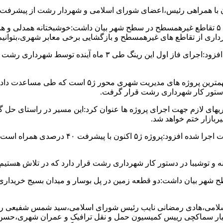
رحیم شوقی شهردار رشت در این بازدید با اشاره به سرعت پیشرفت ۵ تقاطع غیرهمسطح در سطح شهر
 برداری از تقاطع های غیرهمسطح و بازگشایی برخی معابر شهری،بتوان
شهردار رشت در ادامه به اجرای رینگ ۹۰ متری در شهر اشاره کرد و 
شوقی در بازدید از پروژه ژ۵ “شهید سلیمانی ” اظهار دا
در دستور کار شهرداری رشت قرار گرفت.
یربازار ختم خواهد شد.
توشیبا در دستور کار شهرداری رشت قرار دارد که در تلاش هستیم در آ
طح شهر بیان داشت:دو قطعه زمین در پل بوسار و میدان بسیج خریداری
 اسلامی،هادی رمضانی نایب رئیس شورای اسلامی،سید شمس شفیعی ر
ار سماکچی رییس کمیسیون حمل و نقل ترافیک و عمران شهری،حسن