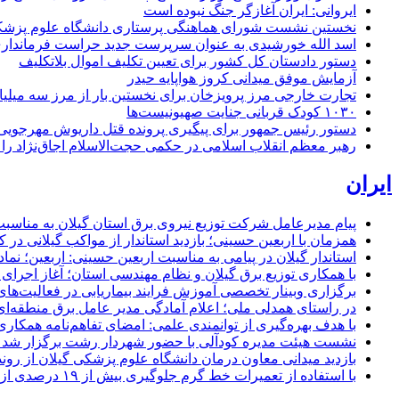
ایروانی: ایران آغازگر جنگ نبوده است
نخستین نشست شورای هماهنگی پرستاری دانشگاه علوم پزشکی گ
اسد الله خورشیدی به عنوان سرپرست جدید حراست فرماند
دستور دادستان کل کشور برای تعیین تکلیف اموال بلاتکلیف
آزمایش موفق میدانی کروز هواپایه حیدر
تجارت خارجی مرز پرویزخان برای نخستین بار از مرز سه میلیا
۱۰۳۰ کودک قربانی جنایت صهیونیست‌ها
دستور رئیس جمهور برای پیگیری پرونده قتل داریوش مهرجو
رهبر معظم انقلاب اسلامی در حکمی حجت‌الاسلام اجاق‌نژاد 
ایران
پیام مدیرعامل شركت توزیع نیروی برق استان گیلان به مناسبت 
همزمان با اربعین حسینی؛ بازدید استاندار از مواکب گیلانی در 
استاندار گیلان در پیامی به مناسبت اربعین حسینی: اربعین؛ ن
با همکاری توزیع برق گیلان و نظام مهندسی استان؛ آغاز اجرا
برگزاری وبینار تخصصی آموزش فرایند بیماریابی در فعالیت‌ها
در راستای همدلی ملی؛ اعلام آمادگی مدیر عامل برق منطقه‌ای 
با هدف بهره‌گیری از توانمندی علمی: امضای تفاهم‌نامه همكاری
نشست هیئت مدیره کودآلی با حضور شهردار رشت برگزار شد تأکید
بازدید میدانی معاون درمان دانشگاه علوم پزشکی گیلان از رون
با استفاده از تعمیرات خط گرم جلوگیری بیش از ۱۹ درصدی از اعمال خاموشی برای مشتركان