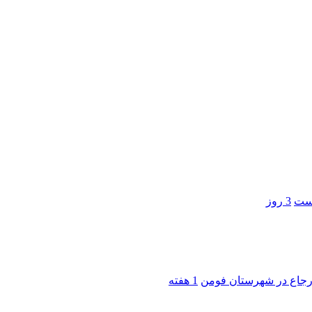
است
3 روز
 ارجاع در شهرستان فومن
1 هفته