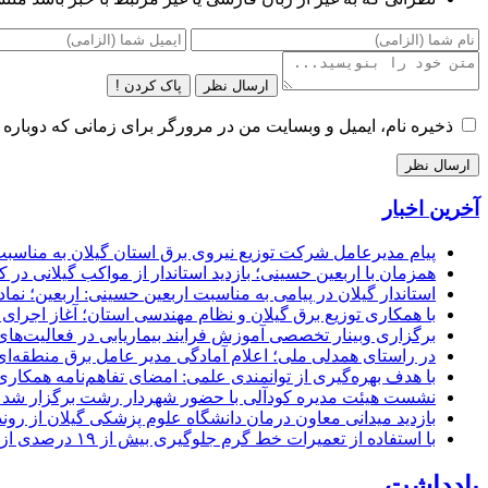
ارسال نظر
پاک کردن !
ذخیره نام، ایمیل و وبسایت من در مرورگر برای زمانی که دوباره 
آخرین اخبار
پیام مدیرعامل شركت توزیع نیروی برق استان گیلان به مناسبت 
همزمان با اربعین حسینی؛ بازدید استاندار از مواکب گیلانی در 
استاندار گیلان در پیامی به مناسبت اربعین حسینی: اربعین؛ ن
با همکاری توزیع برق گیلان و نظام مهندسی استان؛ آغاز اجرا
برگزاری وبینار تخصصی آموزش فرایند بیماریابی در فعالیت‌ها
در راستای همدلی ملی؛ اعلام آمادگی مدیر عامل برق منطقه‌ای 
با هدف بهره‌گیری از توانمندی علمی: امضای تفاهم‌نامه همكاری
نشست هیئت مدیره کودآلی با حضور شهردار رشت برگزار شد تأکید
بازدید میدانی معاون درمان دانشگاه علوم پزشکی گیلان از رون
با استفاده از تعمیرات خط گرم جلوگیری بیش از ۱۹ درصدی از اعمال خاموشی برای مشتركان
یادداشت