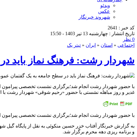
ویدئو
عکس
شهروند خبرنگار
کد خبر : 2641
تاریخ انتشار : چهارشنبه 13 تیر 1403 - 15:50
0 نظر
اجتماعی
«
استان
«
ایران
«
تیتر یک
شهردار رشت: فرهنگ نماز باید در
با حضور شهردار رشت انجام شد؛برگزاری نشست تخصصی پیرامون اهمی
غدیر و روز مباهله نشستی با حضور «رحیم شوقی» شهردار رشت با ائ
با حضور شهردار رشت انجام شد؛برگزاری نشست تخصصی پیرامون ا
به گزارش خبرنگار آفتاب خزر حسین منکوئی به نقل از پایگاه گیل ش
و برنامه ریزی دهه محرم برگزار شد.