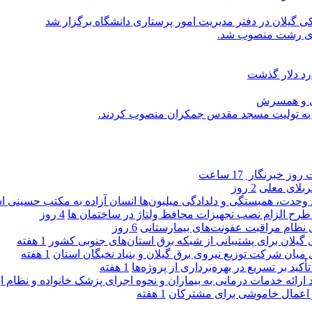
یلان در دفتر مدیریت امور پرستاری دانشگاه برگزار شد
اری رشت منصوب شد.
رد دلار گذشت
یی و همسرش
را به تولیت مسجد مقدس جمکران منصوب کردند.
روز خبرنگار ‌
17 ساعت
کربلای معلی
2 روز
ماد وحدت، همبستگی و دلدادگی میلیون‌ها انسان آزاده به مکتب حسینی 
ی طرح الزام نصب تجهیزات محافظ ولتاژ در ساختمان ها
4 روز
ی نظام مراقبت عفونت‌های بیمارستانی
6 روز
گیلان برای پشتیبانی از شبكه برق استان‌های جنوبی كشور
1 هفته
 میان شركت توزیع نیروی برق گیلان و بنیاد نخبگان استان
1 هفته
 بر تسریع در بهره‌برداری از پروژه‌ها
1 هفته
د ارائه خدمات درمانی به بیماران و نحوه اجرای پزشک خانواده و نظام
1 هفته