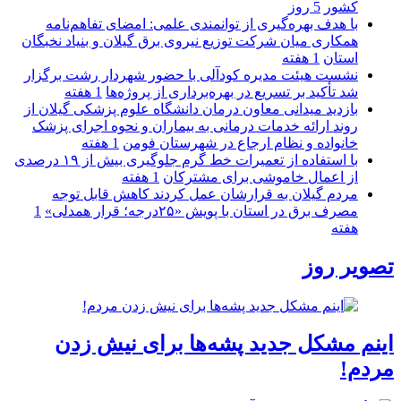
كشور
5 روز
با هدف بهره‌گیری از توانمندی علمی: امضای تفاهم‌نامه
همكاری میان شركت توزیع نیروی برق گیلان و بنیاد نخبگان
استان
1 هفته
نشست هیئت مدیره کودآلی با حضور شهردار رشت برگزار
شد تأکید بر تسریع در بهره‌برداری از پروژه‌ها
1 هفته
بازدید میدانی معاون درمان دانشگاه علوم پزشکی گیلان از
روند ارائه خدمات درمانی به بیماران و نحوه اجرای پزشک
خانواده و نظام ارجاع در شهرستان فومن
1 هفته
با استفاده از تعمیرات خط گرم جلوگیری بیش از ۱۹ درصدی
از اعمال خاموشی برای مشتركان
1 هفته
مردم گیلان به قرارشان عمل کردند كاهش قابل توجه
مصرف برق در استان با پویش «۲۵درجه؛ قرار همدلی»
1
هفته
تصویر روز
اینم مشکل جدید پشه‌ها برای نیش زدن
مردم!