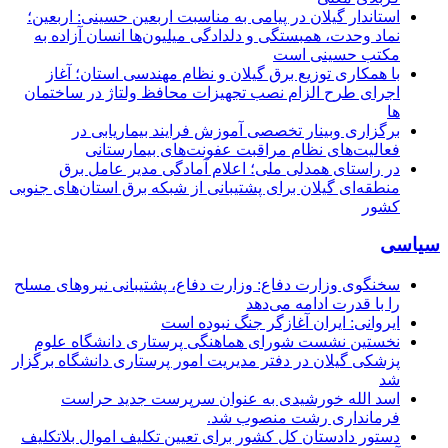
استاندار گیلان در پیامی به مناسبت اربعین حسینی: اربعین؛
نماد وحدت، همبستگی و دلدادگی میلیون‌ها انسان آزاده به
مکتب حسینی است
با همکاری توزیع برق گیلان و نظام مهندسی استان؛ آغاز
اجرای طرح الزام نصب تجهیزات محافظ ولتاژ در ساختمان
ها
برگزاری وبینار تخصصی آموزش فرایند بیماریابی در
فعالیت‌های نظام مراقبت عفونت‌های بیمارستانی
در راستای همدلی ملی؛ اعلام آمادگی مدیر عامل برق
منطقه‌ای گیلان برای پشتیبانی از شبكه برق استان‌های جنوبی
كشور
سیاسی
سخنگوی وزارت دفاع: وزارت دفاع، پشتیبانی نیرو‌های مسلح
را با قدرت ادامه می‌دهد
ایروانی: ایران آغازگر جنگ نبوده است
نخستین نشست شورای هماهنگی پرستاری دانشگاه علوم
پزشکی گیلان در دفتر مدیریت امور پرستاری دانشگاه برگزار
شد
اسد الله خورشیدی به عنوان سرپرست جدید حراست
فرمانداری رشت منصوب شد.
دستور دادستان کل کشور برای تعیین تکلیف اموال بلاتکلیف