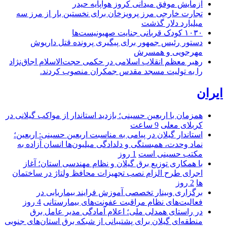
آزمایش موفق میدانی کروز هواپایه حیدر
تجارت خارجی مرز پرویزخان برای نخستین بار از مرز سه
میلیارد دلار گذشت
۱۰۳۰ کودک قربانی جنایت صهیونیست‌ها
دستور رئیس جمهور برای پیگیری پرونده قتل داریوش
مهرجویی و همسرش
رهبر معظم انقلاب اسلامی در حکمی حجت‌الاسلام اجاق‌نژاد
را به تولیت مسجد مقدس جمکران منصوب کردند.
ایران
همزمان با اربعین حسینی؛ بازدید استاندار از مواکب گیلانی در
کربلای معلی
9 ساعت
استاندار گیلان در پیامی به مناسبت اربعین حسینی: اربعین؛
نماد وحدت، همبستگی و دلدادگی میلیون‌ها انسان آزاده به
مکتب حسینی است
1 روز
با همکاری توزیع برق گیلان و نظام مهندسی استان؛ آغاز
اجرای طرح الزام نصب تجهیزات محافظ ولتاژ در ساختمان
ها
2 روز
برگزاری وبینار تخصصی آموزش فرایند بیماریابی در
فعالیت‌های نظام مراقبت عفونت‌های بیمارستانی
4 روز
در راستای همدلی ملی؛ اعلام آمادگی مدیر عامل برق
منطقه‌ای گیلان برای پشتیبانی از شبكه برق استان‌های جنوبی