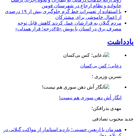
خانواده و نظام ارجاع در شهرستان فومن
با استفاده از تعمیرات خط گرم جلوگیری بیش از ۱۹ درصدی
از اعمال خاموشی برای مشتركان
مردم گیلان به قرارشان عمل کردند كاهش قابل توجه
مصرف برق در استان با پویش «۲۵درجه؛ قرار همدلی»
یادداشت
دعایی؛ کس بی‌کسان
نسرین وزیری ؛
انگار آش دهن سوزی هم نیست!
مهدی بذرافکن؛
جدید
محبوب
تصادفی
همزمان با اربعین حسینی؛ بازدید استاندار از مواکب گیلانی در
کربلای معلی