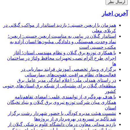
آخرین اخبار
همزمان با اربعین حسینی؛ بازدید استاندار از مواکب گیلانی در
کربلای معلی
استاندار گیلان در پیامی به مناسبت اربعین حسینی: اربعین؛
نماد وحدت، همبستگی و دلدادگی میلیون‌ها انسان آزاده به
مکتب حسینی است
با همکاری توزیع برق گیلان و نظام مهندسی استان؛ آغاز
اجرای طرح الزام نصب تجهیزات محافظ ولتاژ در ساختمان
ها
برگزاری وبینار تخصصی آموزش فرایند بیماریابی در
فعالیت‌های نظام مراقبت عفونت‌های بیمارستانی
در راستای همدلی ملی؛ اعلام آمادگی مدیر عامل برق
منطقه‌ای گیلان برای پشتیبانی از شبكه برق استان‌های جنوبی
كشور
با هدف بهره‌گیری از توانمندی علمی: امضای تفاهم‌نامه
همكاری میان شركت توزیع نیروی برق گیلان و بنیاد نخبگان
استان
نشست هیئت مدیره کودآلی با حضور شهردار رشت برگزار
شد تأکید بر تسریع در بهره‌برداری از پروژه‌ها
بازدید میدانی معاون درمان دانشگاه علوم پزشکی گیلان از
روند ارائه خدمات درمانی به بیماران و نحوه اجرای پزشک