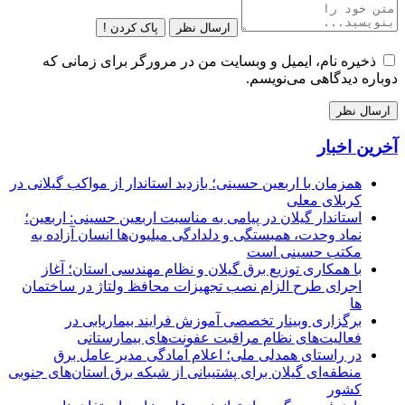
ارسال نظر
پاک کردن !
ذخیره نام، ایمیل و وبسایت من در مرورگر برای زمانی که
دوباره دیدگاهی می‌نویسم.
آخرین اخبار
همزمان با اربعین حسینی؛ بازدید استاندار از مواکب گیلانی در
کربلای معلی
استاندار گیلان در پیامی به مناسبت اربعین حسینی: اربعین؛
نماد وحدت، همبستگی و دلدادگی میلیون‌ها انسان آزاده به
مکتب حسینی است
با همکاری توزیع برق گیلان و نظام مهندسی استان؛ آغاز
اجرای طرح الزام نصب تجهیزات محافظ ولتاژ در ساختمان
ها
برگزاری وبینار تخصصی آموزش فرایند بیماریابی در
فعالیت‌های نظام مراقبت عفونت‌های بیمارستانی
در راستای همدلی ملی؛ اعلام آمادگی مدیر عامل برق
منطقه‌ای گیلان برای پشتیبانی از شبكه برق استان‌های جنوبی
كشور