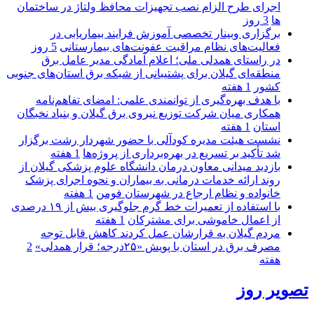
اجرای طرح الزام نصب تجهیزات محافظ ولتاژ در ساختمان
ها
3 روز
برگزاری وبینار تخصصی آموزش فرایند بیماریابی در
فعالیت‌های نظام مراقبت عفونت‌های بیمارستانی
5 روز
در راستای همدلی ملی؛ اعلام آمادگی مدیر عامل برق
منطقه‌ای گیلان برای پشتیبانی از شبكه برق استان‌های جنوبی
كشور
1 هفته
با هدف بهره‌گیری از توانمندی علمی: امضای تفاهم‌نامه
همكاری میان شركت توزیع نیروی برق گیلان و بنیاد نخبگان
استان
1 هفته
نشست هیئت مدیره کودآلی با حضور شهردار رشت برگزار
شد تأکید بر تسریع در بهره‌برداری از پروژه‌ها
1 هفته
بازدید میدانی معاون درمان دانشگاه علوم پزشکی گیلان از
روند ارائه خدمات درمانی به بیماران و نحوه اجرای پزشک
خانواده و نظام ارجاع در شهرستان فومن
1 هفته
با استفاده از تعمیرات خط گرم جلوگیری بیش از ۱۹ درصدی
از اعمال خاموشی برای مشتركان
1 هفته
مردم گیلان به قرارشان عمل کردند كاهش قابل توجه
مصرف برق در استان با پویش «۲۵درجه؛ قرار همدلی»
2
هفته
تصویر روز