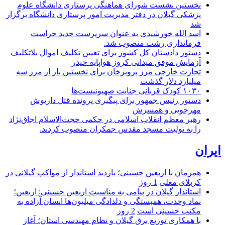
نخستین نشست شورای هماهنگی پرستاری دانشگاه علوم
پزشکی گیلان در دفتر مدیریت امور پرستاری دانشگاه برگزار
شد
اسد الله خورشیدی به عنوان سرپرست جدید حراست
فرمانداری رشت منصوب شد.
دستور دادستان کل کشور برای تعیین تکلیف اموال بلاتکلیف
آزمایش موفق میدانی کروز هواپایه حیدر
تجارت خارجی مرز پرویزخان برای نخستین بار از مرز سه
میلیارد دلار گذشت
۱۰۳۰ کودک قربانی جنایت صهیونیست‌ها
دستور رئیس جمهور برای پیگیری پرونده قتل داریوش
مهرجویی و همسرش
رهبر معظم انقلاب اسلامی در حکمی حجت‌الاسلام اجاق‌نژاد
را به تولیت مسجد مقدس جمکران منصوب کردند.
ایران
همزمان با اربعین حسینی؛ بازدید استاندار از مواکب گیلانی در
کربلای معلی
1 روز
استاندار گیلان در پیامی به مناسبت اربعین حسینی: اربعین؛
نماد وحدت، همبستگی و دلدادگی میلیون‌ها انسان آزاده به
مکتب حسینی است
2 روز
با همکاری توزیع برق گیلان و نظام مهندسی استان؛ آغاز