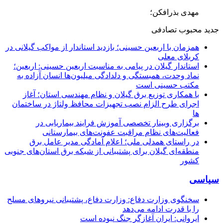
مهدی بذرافکن؛
جدید
محبوب
تصادفی
همزمان با اربعین حسینی؛ بازدید استاندار از مواکب گیلانی در
کربلای معلی
استاندار گیلان در پیامی به مناسبت اربعین حسینی: اربعین؛
نماد وحدت، همبستگی و دلدادگی میلیون‌ها انسان آزاده به
مکتب حسینی است
با همکاری توزیع برق گیلان و نظام مهندسی استان؛ آغاز
اجرای طرح الزام نصب تجهیزات محافظ ولتاژ در ساختمان
ها
برگزاری وبینار تخصصی آموزش فرایند بیماریابی در
فعالیت‌های نظام مراقبت عفونت‌های بیمارستانی
در راستای همدلی ملی؛ اعلام آمادگی مدیر عامل برق
منطقه‌ای گیلان برای پشتیبانی از شبكه برق استان‌های جنوبی
كشور
سیاسی
سخنگوی وزارت دفاع: وزارت دفاع، پشتیبانی نیرو‌های مسلح
را با قدرت ادامه می‌دهد
ایروانی: ایران آغازگر جنگ نبوده است