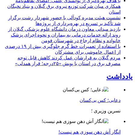
با هدف بهره‌گیری از توانمندی علمی: امضای تفاهم‌نامه
همكاری میان شركت توزیع نیروی برق گیلان و بنیاد نخبگان
استان
نشست هیئت مدیره کودآلی با حضور شهردار رشت برگزار
شد تأکید بر تسریع در بهره‌برداری از پروژه‌ها
بازدید میدانی معاون درمان دانشگاه علوم پزشکی گیلان از
روند ارائه خدمات درمانی به بیماران و نحوه اجرای پزشک
خانواده و نظام ارجاع در شهرستان فومن
با استفاده از تعمیرات خط گرم جلوگیری بیش از ۱۹ درصدی
از اعمال خاموشی برای مشتركان
مردم گیلان به قرارشان عمل کردند كاهش قابل توجه
مصرف برق در استان با پویش «۲۵درجه؛ قرار همدلی»
یادداشت
دعایی؛ کس بی‌کسان
نسرین وزیری ؛
انگار آش دهن سوزی هم نیست!