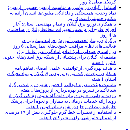
کربلای معلی
2 روز
استاندار گیلان در پیامی به مناسبت اربعین حسینی: اربعین؛
نماد وحدت، همبستگی و دلدادگی میلیون‌ها انسان آزاده به
مکتب حسینی است
3 روز
با همکاری توزیع برق گیلان و نظام مهندسی استان؛ آغاز
اجرای طرح الزام نصب تجهیزات محافظ ولتاژ در ساختمان
ها
4 روز
برگزاری وبینار تخصصی آموزش فرایند بیماریابی در
فعالیت‌های نظام مراقبت عفونت‌های بیمارستانی
6 روز
در راستای همدلی ملی؛ اعلام آمادگی مدیر عامل برق
منطقه‌ای گیلان برای پشتیبانی از شبكه برق استان‌های جنوبی
كشور
1 هفته
با هدف بهره‌گیری از توانمندی علمی: امضای تفاهم‌نامه
همكاری میان شركت توزیع نیروی برق گیلان و بنیاد نخبگان
استان
1 هفته
نشست هیئت مدیره کودآلی با حضور شهردار رشت برگزار
شد تأکید بر تسریع در بهره‌برداری از پروژه‌ها
1 هفته
بازدید میدانی معاون درمان دانشگاه علوم پزشکی گیلان از
روند ارائه خدمات درمانی به بیماران و نحوه اجرای پزشک
خانواده و نظام ارجاع در شهرستان فومن
1 هفته
با استفاده از تعمیرات خط گرم جلوگیری بیش از ۱۹ درصدی
از اعمال خاموشی برای مشتركان
1 هفته