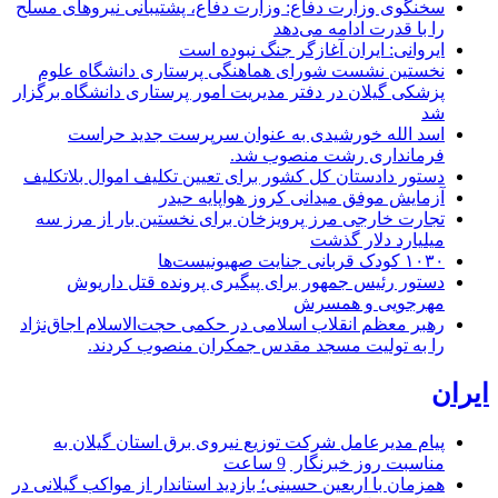
سخنگوی وزارت دفاع: وزارت دفاع، پشتیبانی نیرو‌های مسلح
را با قدرت ادامه می‌دهد
ایروانی: ایران آغازگر جنگ نبوده است
نخستین نشست شورای هماهنگی پرستاری دانشگاه علوم
پزشکی گیلان در دفتر مدیریت امور پرستاری دانشگاه برگزار
شد
اسد الله خورشیدی به عنوان سرپرست جدید حراست
فرمانداری رشت منصوب شد.
دستور دادستان کل کشور برای تعیین تکلیف اموال بلاتکلیف
آزمایش موفق میدانی کروز هواپایه حیدر
تجارت خارجی مرز پرویزخان برای نخستین بار از مرز سه
میلیارد دلار گذشت
۱۰۳۰ کودک قربانی جنایت صهیونیست‌ها
دستور رئیس جمهور برای پیگیری پرونده قتل داریوش
مهرجویی و همسرش
رهبر معظم انقلاب اسلامی در حکمی حجت‌الاسلام اجاق‌نژاد
را به تولیت مسجد مقدس جمکران منصوب کردند.
ایران
پیام مدیرعامل شركت توزیع نیروی برق استان گیلان به
مناسبت روز خبرنگار ‌
9 ساعت
همزمان با اربعین حسینی؛ بازدید استاندار از مواکب گیلانی در