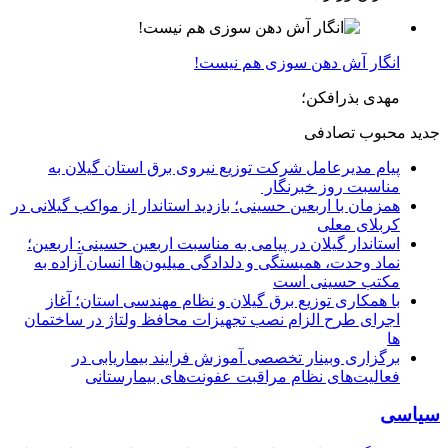
انگار آش دهن سوزی هم نیست!
مهدی بذرافکن؛
جدید
محبوب
تصادفی
پیام مدیرعامل شركت توزیع نیروی برق استان گیلان به
مناسبت روز خبرنگار ‌
همزمان با اربعین حسینی؛ بازدید استاندار از مواکب گیلانی در
کربلای معلی
استاندار گیلان در پیامی به مناسبت اربعین حسینی: اربعین؛
نماد وحدت، همبستگی و دلدادگی میلیون‌ها انسان آزاده به
مکتب حسینی است
با همکاری توزیع برق گیلان و نظام مهندسی استان؛ آغاز
اجرای طرح الزام نصب تجهیزات محافظ ولتاژ در ساختمان
ها
برگزاری وبینار تخصصی آموزش فرایند بیماریابی در
فعالیت‌های نظام مراقبت عفونت‌های بیمارستانی
سیاسی