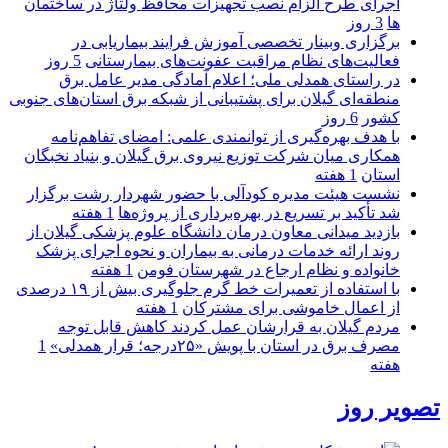
اجرای طرح الزام نصب تجهیزات محافظ ولتاژ در ساختمان
ها
3 روز
برگزاری وبینار تخصصی آموزش فرایند بیماریابی در
فعالیت‌های نظام مراقبت عفونت‌های بیمارستانی
5 روز
در راستای همدلی ملی؛ اعلام آمادگی مدیر عامل برق
منطقه‌ای گیلان برای پشتیبانی از شبكه برق استان‌های جنوبی
كشور
6 روز
با هدف بهره‌گیری از توانمندی علمی: امضای تفاهم‌نامه
همكاری میان شركت توزیع نیروی برق گیلان و بنیاد نخبگان
استان
1 هفته
نشست هیئت مدیره کودآلی با حضور شهردار رشت برگزار
شد تأکید بر تسریع در بهره‌برداری از پروژه‌ها
1 هفته
بازدید میدانی معاون درمان دانشگاه علوم پزشکی گیلان از
روند ارائه خدمات درمانی به بیماران و نحوه اجرای پزشک
خانواده و نظام ارجاع در شهرستان فومن
1 هفته
با استفاده از تعمیرات خط گرم جلوگیری بیش از ۱۹ درصدی
از اعمال خاموشی برای مشتركان
1 هفته
مردم گیلان به قرارشان عمل کردند كاهش قابل توجه
مصرف برق در استان با پویش «۲۵درجه؛ قرار همدلی»
1
هفته
تصویر روز