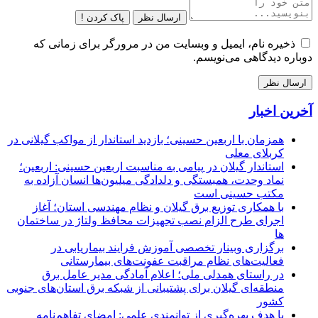
ارسال نظر
پاک کردن !
ذخیره نام، ایمیل و وبسایت من در مرورگر برای زمانی که
دوباره دیدگاهی می‌نویسم.
آخرین اخبار
همزمان با اربعین حسینی؛ بازدید استاندار از مواکب گیلانی در
کربلای معلی
استاندار گیلان در پیامی به مناسبت اربعین حسینی: اربعین؛
نماد وحدت، همبستگی و دلدادگی میلیون‌ها انسان آزاده به
مکتب حسینی است
با همکاری توزیع برق گیلان و نظام مهندسی استان؛ آغاز
اجرای طرح الزام نصب تجهیزات محافظ ولتاژ در ساختمان
ها
برگزاری وبینار تخصصی آموزش فرایند بیماریابی در
فعالیت‌های نظام مراقبت عفونت‌های بیمارستانی
در راستای همدلی ملی؛ اعلام آمادگی مدیر عامل برق
منطقه‌ای گیلان برای پشتیبانی از شبكه برق استان‌های جنوبی
كشور
با هدف بهره‌گیری از توانمندی علمی: امضای تفاهم‌نامه