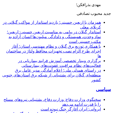
مهدی بذرافکن؛
جدید
محبوب
تصادفی
همزمان با اربعین حسینی؛ بازدید استاندار از مواکب گیلانی در
کربلای معلی
استاندار گیلان در پیامی به مناسبت اربعین حسینی: اربعین؛
نماد وحدت، همبستگی و دلدادگی میلیون‌ها انسان آزاده به
مکتب حسینی است
با همکاری توزیع برق گیلان و نظام مهندسی استان؛ آغاز
اجرای طرح الزام نصب تجهیزات محافظ ولتاژ در ساختمان
ها
برگزاری وبینار تخصصی آموزش فرایند بیماریابی در
فعالیت‌های نظام مراقبت عفونت‌های بیمارستانی
در راستای همدلی ملی؛ اعلام آمادگی مدیر عامل برق
منطقه‌ای گیلان برای پشتیبانی از شبكه برق استان‌های جنوبی
كشور
سیاسی
سخنگوی وزارت دفاع: وزارت دفاع، پشتیبانی نیرو‌های مسلح
را با قدرت ادامه می‌دهد
ایروانی: ایران آغازگر جنگ نبوده است