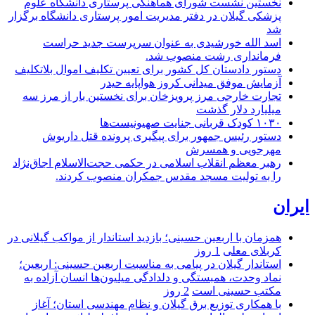
نخستین نشست شورای هماهنگی پرستاری دانشگاه علوم
پزشکی گیلان در دفتر مدیریت امور پرستاری دانشگاه برگزار
شد
اسد الله خورشیدی به عنوان سرپرست جدید حراست
فرمانداری رشت منصوب شد.
دستور دادستان کل کشور برای تعیین تکلیف اموال بلاتکلیف
آزمایش موفق میدانی کروز هواپایه حیدر
تجارت خارجی مرز پرویزخان برای نخستین بار از مرز سه
میلیارد دلار گذشت
۱۰۳۰ کودک قربانی جنایت صهیونیست‌ها
دستور رئیس جمهور برای پیگیری پرونده قتل داریوش
مهرجویی و همسرش
رهبر معظم انقلاب اسلامی در حکمی حجت‌الاسلام اجاق‌نژاد
را به تولیت مسجد مقدس جمکران منصوب کردند.
ایران
همزمان با اربعین حسینی؛ بازدید استاندار از مواکب گیلانی در
کربلای معلی
1 روز
استاندار گیلان در پیامی به مناسبت اربعین حسینی: اربعین؛
نماد وحدت، همبستگی و دلدادگی میلیون‌ها انسان آزاده به
مکتب حسینی است
2 روز
با همکاری توزیع برق گیلان و نظام مهندسی استان؛ آغاز