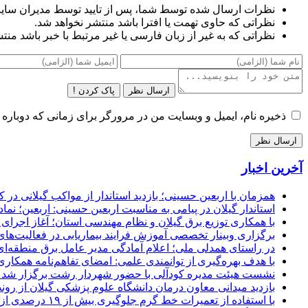
نظرات ارسال شده توسط شما، پس از تایید توسط مدیران سای
نظراتی که حاوی تهمت یا افترا باشد منتشر نخواهد شد.
نظراتی که به غیر از زبان فارسی یا غیر مرتبط با خبر باشد منت
ارسال نظر
پاک کردن !
ذخیره نام، ایمیل و وبسایت من در مرورگر برای زمانی که دوباره 
آخرین اخبار
همزمان با اربعین حسینی؛ بازدید استاندار از مواکب گیلانی در 
استاندار گیلان در پیامی به مناسبت اربعین حسینی: اربعین؛ ن
با همکاری توزیع برق گیلان و نظام مهندسی استان؛ آغاز اجرا
برگزاری وبینار تخصصی آموزش فرایند بیماریابی در فعالیت‌ها
در راستای همدلی ملی؛ اعلام آمادگی مدیر عامل برق منطقه‌ای 
با هدف بهره‌گیری از توانمندی علمی: امضای تفاهم‌نامه همكاری
نشست هیئت مدیره کودآلی با حضور شهردار رشت برگزار شد تأکید
بازدید میدانی معاون درمان دانشگاه علوم پزشکی گیلان از رون
با استفاده از تعمیرات خط گرم جلوگیری بیش از ۱۹ درصدی از اعمال خاموشی برای مشتركان