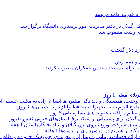
با قدرت ادامه می‌دهد
یلان در دفتر مدیریت امور پرستاری دانشگاه برگزار شد
اری رشت منصوب شد.
رد دلار گذشت
یی و همسرش
را به تولیت مسجد مقدس جمکران منصوب کردند.
کربلای معلی
1 روز
ماد وحدت، همبستگی و دلدادگی میلیون‌ها انسان آزاده به مکتب حسینی 
ی طرح الزام نصب تجهیزات محافظ ولتاژ در ساختمان ها
3 روز
ی نظام مراقبت عفونت‌های بیمارستانی
5 روز
گیلان برای پشتیبانی از شبكه برق استان‌های جنوبی كشور
6 روز
 میان شركت توزیع نیروی برق گیلان و بنیاد نخبگان استان
1 هفته
 بر تسریع در بهره‌برداری از پروژه‌ها
1 هفته
د ارائه خدمات درمانی به بیماران و نحوه اجرای پزشک خانواده و نظام