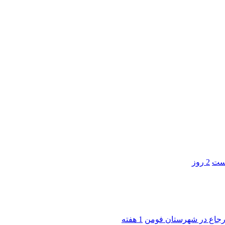
است
2 روز
 ارجاع در شهرستان فومن
1 هفته