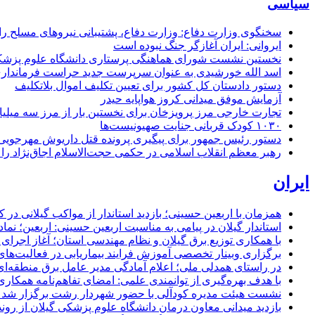
سیاسی
سخنگوی وزارت دفاع: وزارت دفاع، پشتیبانی نیرو‌های مسلح را 
ایروانی: ایران آغازگر جنگ نبوده است
نخستین نشست شورای هماهنگی پرستاری دانشگاه علوم پزشکی گ
اسد الله خورشیدی به عنوان سرپرست جدید حراست فرماند
دستور دادستان کل کشور برای تعیین تکلیف اموال بلاتکلیف
آزمایش موفق میدانی کروز هواپایه حیدر
تجارت خارجی مرز پرویزخان برای نخستین بار از مرز سه میلیا
۱۰۳۰ کودک قربانی جنایت صهیونیست‌ها
دستور رئیس جمهور برای پیگیری پرونده قتل داریوش مهرجو
رهبر معظم انقلاب اسلامی در حکمی حجت‌الاسلام اجاق‌نژاد 
ایران
همزمان با اربعین حسینی؛ بازدید استاندار از مواکب گیلانی در 
استاندار گیلان در پیامی به مناسبت اربعین حسینی: اربعین؛ ن
با همکاری توزیع برق گیلان و نظام مهندسی استان؛ آغاز اجرا
برگزاری وبینار تخصصی آموزش فرایند بیماریابی در فعالیت‌ها
در راستای همدلی ملی؛ اعلام آمادگی مدیر عامل برق منطقه‌ای 
با هدف بهره‌گیری از توانمندی علمی: امضای تفاهم‌نامه همكاری
نشست هیئت مدیره کودآلی با حضور شهردار رشت برگزار شد تأکید
بازدید میدانی معاون درمان دانشگاه علوم پزشکی گیلان از رون