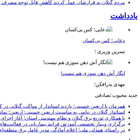
مردم گیلان به قرارشان عمل کردند كاهش قابل توجه مصرف برق در استان با 
یادداشت
دعایی؛ کس بی‌کسان
نسرین وزیری ؛
انگار آش دهن سوزی هم نیست!
مهدی بذرافکن؛
جدید
محبوب
تصادفی
همزمان با اربعین حسینی؛ بازدید استاندار از مواکب گیلانی در 
استاندار گیلان در پیامی به مناسبت اربعین حسینی: اربعین؛ ن
با همکاری توزیع برق گیلان و نظام مهندسی استان؛ آغاز اجرا
برگزاری وبینار تخصصی آموزش فرایند بیماریابی در فعالیت‌ها
در راستای همدلی ملی؛ اعلام آمادگی مدیر عامل برق منطقه‌ای 