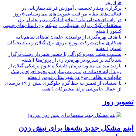
ها
4 روز
برگزاری وبینار تخصصی آموزش فرایند بیماریابی در
فعالیت‌های نظام مراقبت عفونت‌های بیمارستانی
6 روز
در راستای همدلی ملی؛ اعلام آمادگی مدیر عامل برق
منطقه‌ای گیلان برای پشتیبانی از شبكه برق استان‌های جنوبی
كشور
1 هفته
با هدف بهره‌گیری از توانمندی علمی: امضای تفاهم‌نامه
همكاری میان شركت توزیع نیروی برق گیلان و بنیاد نخبگان
استان
1 هفته
نشست هیئت مدیره کودآلی با حضور شهردار رشت برگزار
شد تأکید بر تسریع در بهره‌برداری از پروژه‌ها
1 هفته
بازدید میدانی معاون درمان دانشگاه علوم پزشکی گیلان از
روند ارائه خدمات درمانی به بیماران و نحوه اجرای پزشک
خانواده و نظام ارجاع در شهرستان فومن
1 هفته
با استفاده از تعمیرات خط گرم جلوگیری بیش از ۱۹ درصدی
از اعمال خاموشی برای مشتركان
1 هفته
تصویر روز
اینم مشکل جدید پشه‌ها برای نیش زدن