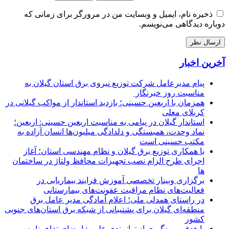
ذخیره نام، ایمیل و وبسایت من در مرورگر برای زمانی که
دوباره دیدگاهی می‌نویسم.
آخرین اخبار
پیام مدیرعامل شركت توزیع نیروی برق استان گیلان به
مناسبت روز خبرنگار ‌
همزمان با اربعین حسینی؛ بازدید استاندار از مواکب گیلانی در
کربلای معلی
استاندار گیلان در پیامی به مناسبت اربعین حسینی: اربعین؛
نماد وحدت، همبستگی و دلدادگی میلیون‌ها انسان آزاده به
مکتب حسینی است
با همکاری توزیع برق گیلان و نظام مهندسی استان؛ آغاز
اجرای طرح الزام نصب تجهیزات محافظ ولتاژ در ساختمان
ها
برگزاری وبینار تخصصی آموزش فرایند بیماریابی در
فعالیت‌های نظام مراقبت عفونت‌های بیمارستانی
در راستای همدلی ملی؛ اعلام آمادگی مدیر عامل برق
منطقه‌ای گیلان برای پشتیبانی از شبكه برق استان‌های جنوبی
كشور
با هدف بهره‌گیری از توانمندی علمی: امضای تفاهم‌نامه