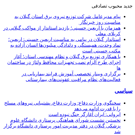
جدید
محبوب
تصادفی
پیام مدیرعامل شركت توزیع نیروی برق استان گیلان به
مناسبت روز خبرنگار ‌
همزمان با اربعین حسینی؛ بازدید استاندار از مواکب گیلانی در
کربلای معلی
استاندار گیلان در پیامی به مناسبت اربعین حسینی: اربعین؛
نماد وحدت، همبستگی و دلدادگی میلیون‌ها انسان آزاده به
مکتب حسینی است
با همکاری توزیع برق گیلان و نظام مهندسی استان؛ آغاز
اجرای طرح الزام نصب تجهیزات محافظ ولتاژ در ساختمان
ها
برگزاری وبینار تخصصی آموزش فرایند بیماریابی در
فعالیت‌های نظام مراقبت عفونت‌های بیمارستانی
سیاسی
سخنگوی وزارت دفاع: وزارت دفاع، پشتیبانی نیرو‌های مسلح
را با قدرت ادامه می‌دهد
ایروانی: ایران آغازگر جنگ نبوده است
نخستین نشست شورای هماهنگی پرستاری دانشگاه علوم
پزشکی گیلان در دفتر مدیریت امور پرستاری دانشگاه برگزار
شد