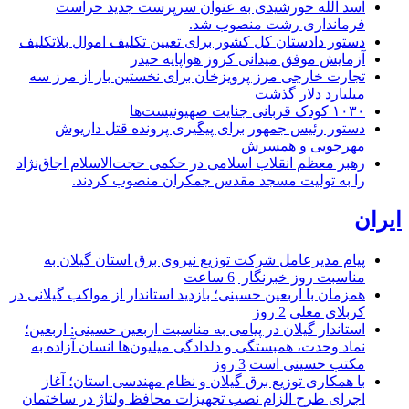
اسد الله خورشیدی به عنوان سرپرست جدید حراست
فرمانداری رشت منصوب شد.
دستور دادستان کل کشور برای تعیین تکلیف اموال بلاتکلیف
آزمایش موفق میدانی کروز هواپایه حیدر
تجارت خارجی مرز پرویزخان برای نخستین بار از مرز سه
میلیارد دلار گذشت
۱۰۳۰ کودک قربانی جنایت صهیونیست‌ها
دستور رئیس جمهور برای پیگیری پرونده قتل داریوش
مهرجویی و همسرش
رهبر معظم انقلاب اسلامی در حکمی حجت‌الاسلام اجاق‌نژاد
را به تولیت مسجد مقدس جمکران منصوب کردند.
ایران
پیام مدیرعامل شركت توزیع نیروی برق استان گیلان به
مناسبت روز خبرنگار ‌
6 ساعت
همزمان با اربعین حسینی؛ بازدید استاندار از مواکب گیلانی در
کربلای معلی
2 روز
استاندار گیلان در پیامی به مناسبت اربعین حسینی: اربعین؛
نماد وحدت، همبستگی و دلدادگی میلیون‌ها انسان آزاده به
مکتب حسینی است
3 روز
با همکاری توزیع برق گیلان و نظام مهندسی استان؛ آغاز
اجرای طرح الزام نصب تجهیزات محافظ ولتاژ در ساختمان