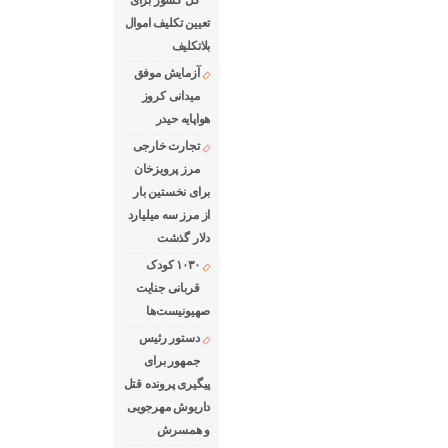
کل کشور برای
تعیین تکلیف اموال
بلاتکلیف
آزمایش موفق
میدانی کروز
هواپایه حیدر
تجارت خارجی
مرز پرویزخان
برای نخستین بار
از مرز سه میلیارد
دلار گذشت
۱۰۳۰ کودک
قربانی جنایت
صهیونیست‌ها
دستور رئیس
جمهور برای
پیگیری پرونده قتل
داریوش مهرجویی
و همسرش