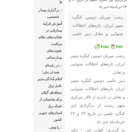
ها
برگزاری وبینار
رشت میزبان دومین کنگره
تخصصی
آموزش فرایند
منییر ایران، تازه‌های اختلالات
بیماریابی در
شنوایی و تعادل دبیر علمی
فعالیت‌های نظام
دومین کنگره منییر ایران،
مراقبت
تازه‌های اختلالات شنوایی و
عفونت‌های
رشت میزبان دومین کنگره منییر
بیمارستانی
تعادل در بازدید از تالار مرکزی
ایران، تازه‌های اختلالات شنوایی
در راستای
شهر رشت از برگزاری این
و تعادل
همدلی ملی؛
کنگره علمی در تاریخ ۲۳ و ۲۴
اعلام آمادگی مدیر
دبیر علمی دومین کنگره منییر
خردادماه خبر داد. به گزارش
عامل برق
ایران، تازه‌های اختلالات شنوایی
آفتاب خزر ؛ دکتر شادمان
منطقه‌ای گیلان
و تعادل در بازدید از تالار مرکزی
نعمتی – دبیر علمی دومین
برای پشتیبانی از
شهر رشت از برگزاری این
شبكه برق
کنگره
استان‌های جنوبی
کنگره علمی در تاریخ ۲۳ و ۲۴
كشور
خردادماه خبر داد.
با هدف
به گزارش آفتاب خزر ؛ دکتر