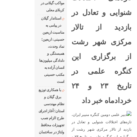
مواکب گیلانی در
کربلای معلی
شنوایی و تعادل در
استاندار گیلان
بازدید از تالار
در پیامی به
مناسبت اربعین
حسینی: اربعین؛
مرکزی شهر رشت
نماد وحدت،
همبستگی و
از برگزاری این
دلدادگی میلیون‌ها
انسان آزاده به
کنگره علمی در
مکتب حسینی
است
تاریخ ۲۳ و ۲۴
با همکاری توزیع
برق گیلان و
خردادماه خبر داد
نظام مهندسی
استان؛ آغاز اجرای
طرح الزام نصب
تجهیزات محافظ
ولتاژ در ساختمان