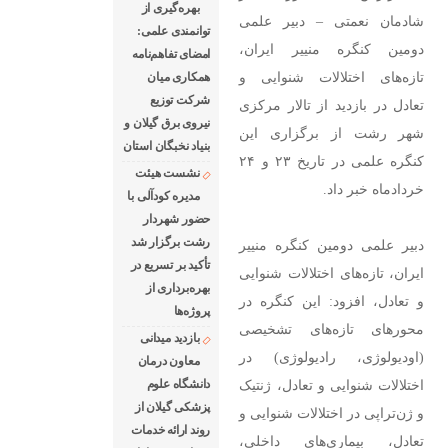
بهره‌گیری از
شادمان نعمتی – دبیر علمی
توانمندی علمی:
دومین کنگره منییر ایران،
امضای تفاهم‌نامه
تازه‌های اختلالات شنوایی و
همكاری میان
شركت توزیع
تعادل در بازدید از تالار مرکزی
نیروی برق گیلان و
شهر رشت از برگزاری این
بنیاد نخبگان استان
کنگره علمی در تاریخ ۲۳ و ۲۴
نشست هیئت
خردادماه خبر داد.
مدیره کودآلی با
حضور شهردار
رشت برگزار شد
دبیر علمی دومین کنگره منییر
تأکید بر تسریع در
ایران، تازه‌های اختلالات شنوایی
بهره‌برداری از
و تعادل، افزود: این کنگره در
پروژه‌ها
محورهای تازه‌های تشخیصی
بازدید میدانی
(اودیولوژی، رادیولوژی) در
معاون درمان
اختلالات شنوایی و تعادل، ژنتیک
دانشگاه علوم
پزشکی گیلان از
و ژن‌تراپی در اختلالات شنوایی و
روند ارائه خدمات
تعادل، بیماری‌های داخلی،