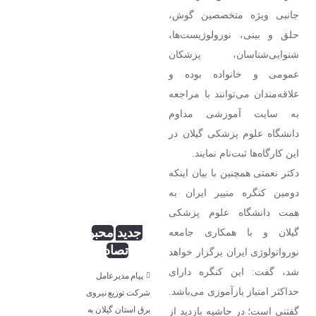
نسرین
دعایی؛
جانبی ویژه متخصصین گوش،
وزیری ؛
کس
حلق و بینی، نورولوژیست‌ها،
بی‌کسان
شنوایی‌شناسان، پزشکان
عمومی و خانواده بوده و
علاقه‌مندان می‌توانند با مراجعه
به سایت آموزشی مداوم
دانشگاه علوم پزشکی گیلان در
مهدی
انگار آش
این کارگاه‌ها ثبت‌نام نمایند.
دهن
دکتر نعمتی همچنین با بیان اینکه
سوزی هم
نیست!
دومین کنگره منییر ایران به
همت دانشگاه علوم پزشکی
بذرافکن؛
جدید
محبوب
گیلان و با همکاری جامعه
تصادفی
نورواتولوژی ایران برگزار خواهد
شد، گفت: این کنگره دارای
پیام مدیرعامل
حداکثر امتیاز بازآموزی می‌باشد.
شركت توزیع نیروی
برق استان گیلان به
گفتنی است؛ در حاشیه بازدید از