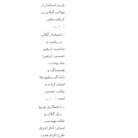
بازدید استاندار از
مواکب گیلانی در
کربلای معلی
4 روز
استاندار گیلان
در پیامی به
مناسبت اربعین
حسینی: اربعین؛
نماد وحدت،
همبستگی و
دلدادگی میلیون‌ها
انسان آزاده به
مکتب حسینی
است
5 روز
با همکاری توزیع
برق گیلان و
نظام مهندسی
استان؛ آغاز اجرای
طرح الزام نصب