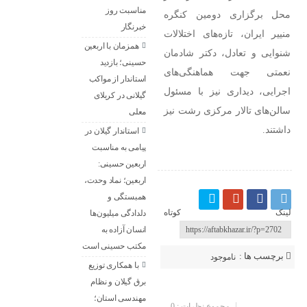
مناسبت روز
محل برگزاری دومین کنگره
خبرنگار ‌
منییر ایران، تازه‌های اختلالات
همزمان با اربعین
شنوایی و تعادل، دکتر شادمان
حسینی؛ بازدید
نعمتی جهت هماهنگی‌های
استاندار از مواکب
اجرایی، دیداری نیز با مسئول
گیلانی در کربلای
سالن‌های تالار مرکزی رشت نیز
معلی
داشتند.
استاندار گیلان در
پیامی به مناسبت
اربعین حسینی:
اربعین؛ نماد وحدت،
همبستگی و
لینک کوتاه
دلدادگی میلیون‌ها
انسان آزاده به
مکتب حسینی است
برچسب ها :
ناموجود
با همکاری توزیع
برق گیلان و نظام
ارسال نظر شما
مهندسی استان؛
مجموع نظرات : 0