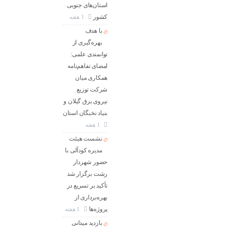
استان‌های جنوبی
كشور
1 هفته
با هدف
بهره‌گیری از
توانمندی علمی:
امضای تفاهم‌نامه
همكاری میان
شركت توزیع
نیروی برق گیلان و
بنیاد نخبگان استان
1 هفته
نشست هیئت
مدیره کودآلی با
حضور شهردار
رشت برگزار شد
تأکید بر تسریع در
بهره‌برداری از
پروژه‌ها
1 هفته
بازدید میدانی