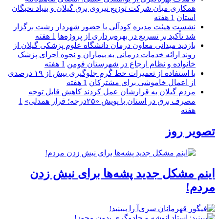
همكاری میان شركت توزیع نیروی برق گیلان و بنیاد نخبگان
استان
1 هفته
نشست هیئت مدیره کودآلی با حضور شهردار رشت برگزار
شد تأکید بر تسریع در بهره‌برداری از پروژه‌ها
1 هفته
بازدید میدانی معاون درمان دانشگاه علوم پزشکی گیلان از
روند ارائه خدمات درمانی به بیماران و نحوه اجرای پزشک
خانواده و نظام ارجاع در شهرستان فومن
1 هفته
با استفاده از تعمیرات خط گرم جلوگیری بیش از ۱۹ درصدی
از اعمال خاموشی برای مشتركان
1 هفته
مردم گیلان به قرارشان عمل کردند كاهش قابل توجه
مصرف برق در استان با پویش «۲۵درجه؛ قرار همدلی»
1
هفته
تصویر روز
اینم مشکل جدید پشه‌ها برای نیش زدن
مردم!