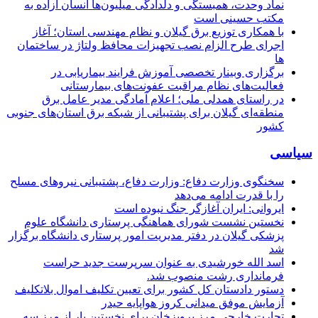
نماد وحدت، همبستگی و دلدادگی میلیون‌ها انسان آزاده به
مکتب حسینی است
با همکاری توزیع برق گیلان و نظام مهندسی استان؛ آغاز
اجرای طرح الزام نصب تجهیزات محافظ ولتاژ در ساختمان
ها
برگزاری وبینار تخصصی آموزش فرایند بیماریابی در
فعالیت‌های نظام مراقبت عفونت‌های بیمارستانی
در راستای همدلی ملی؛ اعلام آمادگی مدیر عامل برق
منطقه‌ای گیلان برای پشتیبانی از شبكه برق استان‌های جنوبی
كشور
سیاسی
سخنگوی وزارت دفاع: وزارت دفاع، پشتیبانی نیرو‌های مسلح
را با قدرت ادامه می‌دهد
ایروانی: ایران آغازگر جنگ نبوده است
نخستین نشست شورای هماهنگی پرستاری دانشگاه علوم
پزشکی گیلان در دفتر مدیریت امور پرستاری دانشگاه برگزار
شد
اسد الله خورشیدی به عنوان سرپرست جدید حراست
فرمانداری رشت منصوب شد.
دستور دادستان کل کشور برای تعیین تکلیف اموال بلاتکلیف
آزمایش موفق میدانی کروز هواپایه حیدر
تجارت خارجی مرز پرویزخان برای نخستین بار از مرز سه