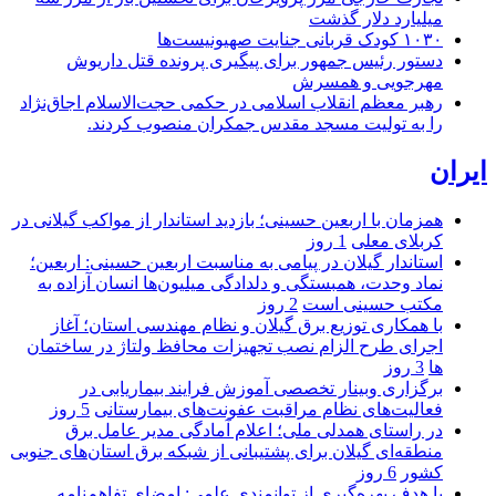
میلیارد دلار گذشت
۱۰۳۰ کودک قربانی جنایت صهیونیست‌ها
دستور رئیس جمهور برای پیگیری پرونده قتل داریوش
مهرجویی و همسرش
رهبر معظم انقلاب اسلامی در حکمی حجت‌الاسلام اجاق‌نژاد
را به تولیت مسجد مقدس جمکران منصوب کردند.
ایران
همزمان با اربعین حسینی؛ بازدید استاندار از مواکب گیلانی در
کربلای معلی
1 روز
استاندار گیلان در پیامی به مناسبت اربعین حسینی: اربعین؛
نماد وحدت، همبستگی و دلدادگی میلیون‌ها انسان آزاده به
مکتب حسینی است
2 روز
با همکاری توزیع برق گیلان و نظام مهندسی استان؛ آغاز
اجرای طرح الزام نصب تجهیزات محافظ ولتاژ در ساختمان
ها
3 روز
برگزاری وبینار تخصصی آموزش فرایند بیماریابی در
فعالیت‌های نظام مراقبت عفونت‌های بیمارستانی
5 روز
در راستای همدلی ملی؛ اعلام آمادگی مدیر عامل برق
منطقه‌ای گیلان برای پشتیبانی از شبكه برق استان‌های جنوبی
كشور
6 روز
با هدف بهره‌گیری از توانمندی علمی: امضای تفاهم‌نامه