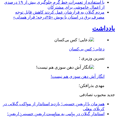
با استفاده از تعمیرات خط گرم جلوگیری بیش از ۱۹ درصدی
از اعمال خاموشی برای مشتركان
مردم گیلان به قرارشان عمل کردند كاهش قابل توجه
مصرف برق در استان با پویش «۲۵درجه؛ قرار همدلی»
یادداشت
دعایی؛ کس بی‌کسان
نسرین وزیری ؛
انگار آش دهن سوزی هم نیست!
مهدی بذرافکن؛
جدید
محبوب
تصادفی
همزمان با اربعین حسینی؛ بازدید استاندار از مواکب گیلانی در
کربلای معلی
استاندار گیلان در پیامی به مناسبت اربعین حسینی: اربعین؛