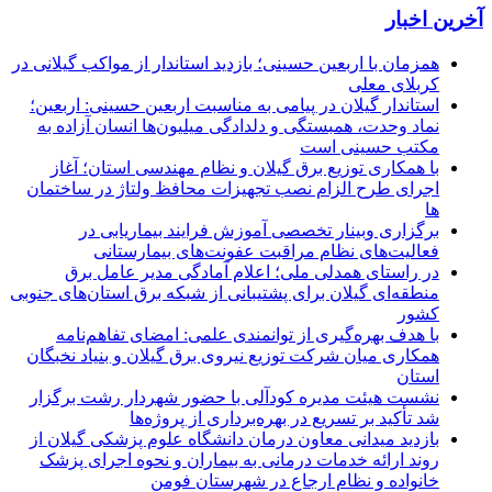
آخرین اخبار
همزمان با اربعین حسینی؛ بازدید استاندار از مواکب گیلانی در
کربلای معلی
استاندار گیلان در پیامی به مناسبت اربعین حسینی: اربعین؛
نماد وحدت، همبستگی و دلدادگی میلیون‌ها انسان آزاده به
مکتب حسینی است
با همکاری توزیع برق گیلان و نظام مهندسی استان؛ آغاز
اجرای طرح الزام نصب تجهیزات محافظ ولتاژ در ساختمان
ها
برگزاری وبینار تخصصی آموزش فرایند بیماریابی در
فعالیت‌های نظام مراقبت عفونت‌های بیمارستانی
در راستای همدلی ملی؛ اعلام آمادگی مدیر عامل برق
منطقه‌ای گیلان برای پشتیبانی از شبكه برق استان‌های جنوبی
كشور
با هدف بهره‌گیری از توانمندی علمی: امضای تفاهم‌نامه
همكاری میان شركت توزیع نیروی برق گیلان و بنیاد نخبگان
استان
نشست هیئت مدیره کودآلی با حضور شهردار رشت برگزار
شد تأکید بر تسریع در بهره‌برداری از پروژه‌ها
بازدید میدانی معاون درمان دانشگاه علوم پزشکی گیلان از
روند ارائه خدمات درمانی به بیماران و نحوه اجرای پزشک
خانواده و نظام ارجاع در شهرستان فومن