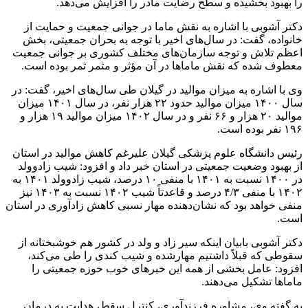
را بهبود بخشیده و سطح رضایت مادر را افزایش می‌دهد.
دکتر آشوبی با اشاره به نقش ماما در جوانی جمعیت و حمایت از
خانواده، گفت: در سال‌های اخیر با توجه به بحران جمعیتی، بخش
اعظم تلاش و توجه‌ سازمان‌های مختلف کشوری بر جوانی جمعیت
معطوف شده که نقش ماماها در آن مؤثر و مثمر ثمر بوده است.
وی با اشاره به میزان موالید در گیلان طی سال‌های اخیر، گفت: در
سال ۱۴۰۰ میزان موالید حدود ۲۲ هزار نفر، در سال ۱۴۰۱ میزان
موالید ۲۰ هزار و ۶۶ نفر و در سال ۱۴۰۲ میزان موالید ۱۹ هزار و
۱۹۶ نفر بوده است.
رئیس دانشگاه علوم پزشکی گیلان علیرغم کاهش موالید در استان
از بهبود وضعیت جمعیتی در استان خبر داد و افزود: شیب زادوولد
در ۱۴۰۰ نسبت به ۱۴۰۱ با منفی ۱۰ درصد، شیب زادوولد ۱۴۰۱ به
۱۴۰۲ با منفی ۴/۳ درصد و قاعدتاً شیب ۱۴۰۲ نسبت به ۱۴۰۳ نیز
منفی خواهد بود که نشان‌دهنده مهار نسبی کاهش زادآوری در استان
است.
دکتر آشوبی بابیان اینکه سیر زاد و ولد در کشور هم خوشبختانه از
سقوطی که قبلاً داشتیم مهارشده و شیب کندی را طی می‌کند،
افزود: عامل بخشی از همه این خبرهای خوب حوزه جمعیتی را
ماماها تشکیل می‌دهند.
به گفته وی، مشاوره فرزندآوری، کنترل سقط، هدایت به درمان