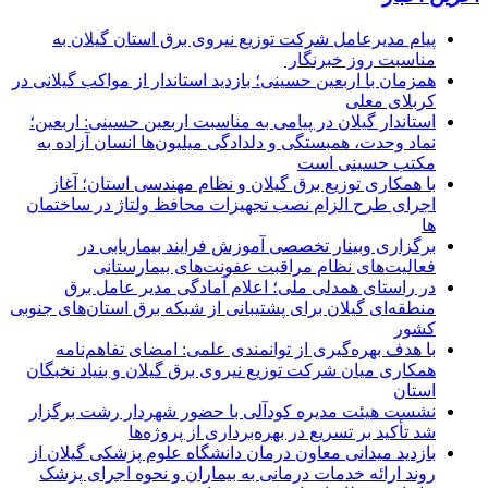
پیام مدیرعامل شركت توزیع نیروی برق استان گیلان به
مناسبت روز خبرنگار ‌
همزمان با اربعین حسینی؛ بازدید استاندار از مواکب گیلانی در
کربلای معلی
استاندار گیلان در پیامی به مناسبت اربعین حسینی: اربعین؛
نماد وحدت، همبستگی و دلدادگی میلیون‌ها انسان آزاده به
مکتب حسینی است
با همکاری توزیع برق گیلان و نظام مهندسی استان؛ آغاز
اجرای طرح الزام نصب تجهیزات محافظ ولتاژ در ساختمان
ها
برگزاری وبینار تخصصی آموزش فرایند بیماریابی در
فعالیت‌های نظام مراقبت عفونت‌های بیمارستانی
در راستای همدلی ملی؛ اعلام آمادگی مدیر عامل برق
منطقه‌ای گیلان برای پشتیبانی از شبكه برق استان‌های جنوبی
كشور
با هدف بهره‌گیری از توانمندی علمی: امضای تفاهم‌نامه
همكاری میان شركت توزیع نیروی برق گیلان و بنیاد نخبگان
استان
نشست هیئت مدیره کودآلی با حضور شهردار رشت برگزار
شد تأکید بر تسریع در بهره‌برداری از پروژه‌ها
بازدید میدانی معاون درمان دانشگاه علوم پزشکی گیلان از
روند ارائه خدمات درمانی به بیماران و نحوه اجرای پزشک