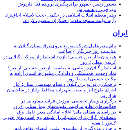
دستور رئیس جمهور برای پیگیری پرونده قتل داریوش
مهرجویی و همسرش
رهبر معظم انقلاب اسلامی در حکمی حجت‌الاسلام اجاق‌نژاد
را به تولیت مسجد مقدس جمکران منصوب کردند.
ایران
پیام مدیرعامل شركت توزیع نیروی برق استان گیلان به
مناسبت روز خبرنگار ‌
7 ساعت
همزمان با اربعین حسینی؛ بازدید استاندار از مواکب گیلانی در
کربلای معلی
2 روز
استاندار گیلان در پیامی به مناسبت اربعین حسینی: اربعین؛
نماد وحدت، همبستگی و دلدادگی میلیون‌ها انسان آزاده به
مکتب حسینی است
3 روز
با همکاری توزیع برق گیلان و نظام مهندسی استان؛ آغاز
اجرای طرح الزام نصب تجهیزات محافظ ولتاژ در ساختمان
ها
4 روز
برگزاری وبینار تخصصی آموزش فرایند بیماریابی در
فعالیت‌های نظام مراقبت عفونت‌های بیمارستانی
6 روز
در راستای همدلی ملی؛ اعلام آمادگی مدیر عامل برق
منطقه‌ای گیلان برای پشتیبانی از شبكه برق استان‌های جنوبی
كشور
1 هفته
با هدف بهره‌گیری از توانمندی علمی: امضای تفاهم‌نامه