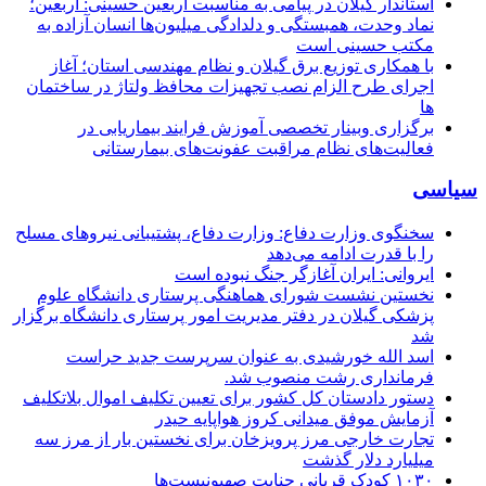
استاندار گیلان در پیامی به مناسبت اربعین حسینی: اربعین؛
نماد وحدت، همبستگی و دلدادگی میلیون‌ها انسان آزاده به
مکتب حسینی است
با همکاری توزیع برق گیلان و نظام مهندسی استان؛ آغاز
اجرای طرح الزام نصب تجهیزات محافظ ولتاژ در ساختمان
ها
برگزاری وبینار تخصصی آموزش فرایند بیماریابی در
فعالیت‌های نظام مراقبت عفونت‌های بیمارستانی
سیاسی
سخنگوی وزارت دفاع: وزارت دفاع، پشتیبانی نیرو‌های مسلح
را با قدرت ادامه می‌دهد
ایروانی: ایران آغازگر جنگ نبوده است
نخستین نشست شورای هماهنگی پرستاری دانشگاه علوم
پزشکی گیلان در دفتر مدیریت امور پرستاری دانشگاه برگزار
شد
اسد الله خورشیدی به عنوان سرپرست جدید حراست
فرمانداری رشت منصوب شد.
دستور دادستان کل کشور برای تعیین تکلیف اموال بلاتکلیف
آزمایش موفق میدانی کروز هواپایه حیدر
تجارت خارجی مرز پرویزخان برای نخستین بار از مرز سه
میلیارد دلار گذشت
۱۰۳۰ کودک قربانی جنایت صهیونیست‌ها