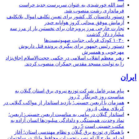
اسد الله خورشیدی به عنوان سرپرست جدید حراست
فرمانداری رشت منصوب شد.
دستور دادستان کل کشور برای تعیین تکلیف اموال بلاتکلیف
آزمایش موفق میدانی کروز هواپایه حیدر
تجارت خارجی مرز پرویزخان برای نخستین بار از مرز سه
میلیارد دلار گذشت
۱۰۳۰ کودک قربانی جنایت صهیونیست‌ها
دستور رئیس جمهور برای پیگیری پرونده قتل داریوش
مهرجویی و همسرش
رهبر معظم انقلاب اسلامی در حکمی حجت‌الاسلام اجاق‌نژاد
را به تولیت مسجد مقدس جمکران منصوب کردند.
ایران
پیام مدیرعامل شركت توزیع نیروی برق استان گیلان به
مناسبت روز خبرنگار ‌
2 روز
همزمان با اربعین حسینی؛ بازدید استاندار از مواکب گیلانی در
کربلای معلی
4 روز
استاندار گیلان در پیامی به مناسبت اربعین حسینی: اربعین؛
نماد وحدت، همبستگی و دلدادگی میلیون‌ها انسان آزاده به
مکتب حسینی است
5 روز
با همکاری توزیع برق گیلان و نظام مهندسی استان؛ آغاز
اجرای طرح الزام نصب تجهیزات محافظ ولتاژ در ساختمان