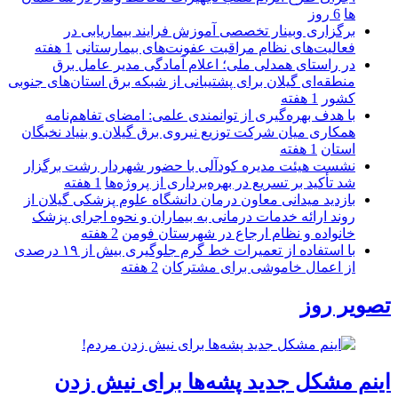
ها
6 روز
برگزاری وبینار تخصصی آموزش فرایند بیماریابی در
فعالیت‌های نظام مراقبت عفونت‌های بیمارستانی
1 هفته
در راستای همدلی ملی؛ اعلام آمادگی مدیر عامل برق
منطقه‌ای گیلان برای پشتیبانی از شبكه برق استان‌های جنوبی
كشور
1 هفته
با هدف بهره‌گیری از توانمندی علمی: امضای تفاهم‌نامه
همكاری میان شركت توزیع نیروی برق گیلان و بنیاد نخبگان
استان
1 هفته
نشست هیئت مدیره کودآلی با حضور شهردار رشت برگزار
شد تأکید بر تسریع در بهره‌برداری از پروژه‌ها
1 هفته
بازدید میدانی معاون درمان دانشگاه علوم پزشکی گیلان از
روند ارائه خدمات درمانی به بیماران و نحوه اجرای پزشک
خانواده و نظام ارجاع در شهرستان فومن
2 هفته
با استفاده از تعمیرات خط گرم جلوگیری بیش از ۱۹ درصدی
از اعمال خاموشی برای مشتركان
2 هفته
تصویر روز
اینم مشکل جدید پشه‌ها برای نیش زدن