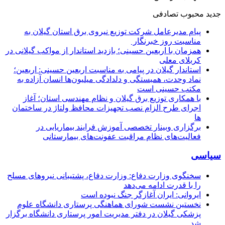
جدید
محبوب
تصادفی
پیام مدیرعامل شركت توزیع نیروی برق استان گیلان به
مناسبت روز خبرنگار ‌
همزمان با اربعین حسینی؛ بازدید استاندار از مواکب گیلانی در
کربلای معلی
استاندار گیلان در پیامی به مناسبت اربعین حسینی: اربعین؛
نماد وحدت، همبستگی و دلدادگی میلیون‌ها انسان آزاده به
مکتب حسینی است
با همکاری توزیع برق گیلان و نظام مهندسی استان؛ آغاز
اجرای طرح الزام نصب تجهیزات محافظ ولتاژ در ساختمان
ها
برگزاری وبینار تخصصی آموزش فرایند بیماریابی در
فعالیت‌های نظام مراقبت عفونت‌های بیمارستانی
سیاسی
سخنگوی وزارت دفاع: وزارت دفاع، پشتیبانی نیرو‌های مسلح
را با قدرت ادامه می‌دهد
ایروانی: ایران آغازگر جنگ نبوده است
نخستین نشست شورای هماهنگی پرستاری دانشگاه علوم
پزشکی گیلان در دفتر مدیریت امور پرستاری دانشگاه برگزار
شد