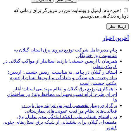
ذخیره نام، ایمیل و وبسایت من در مرورگر برای زمانی که
دوباره دیدگاهی می‌نویسم.
آخرین اخبار
پیام مدیرعامل شركت توزیع نیروی برق استان گیلان به
مناسبت روز خبرنگار ‌
همزمان با اربعین حسینی؛ بازدید استاندار از مواکب گیلانی در
کربلای معلی
استاندار گیلان در پیامی به مناسبت اربعین حسینی: اربعین؛
نماد وحدت، همبستگی و دلدادگی میلیون‌ها انسان آزاده به
مکتب حسینی است
با همکاری توزیع برق گیلان و نظام مهندسی استان؛ آغاز
اجرای طرح الزام نصب تجهیزات محافظ ولتاژ در ساختمان
ها
برگزاری وبینار تخصصی آموزش فرایند بیماریابی در
فعالیت‌های نظام مراقبت عفونت‌های بیمارستانی
در راستای همدلی ملی؛ اعلام آمادگی مدیر عامل برق
منطقه‌ای گیلان برای پشتیبانی از شبكه برق استان‌های جنوبی
كشور