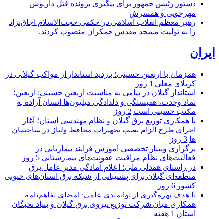
دستور رئیس جمهور برای پیگیری پرونده قتل داریوش
مهرجویی و همسرش
رهبر معظم انقلاب اسلامی در حکمی حجت‌الاسلام اجاق‌نژاد
را به تولیت مسجد مقدس جمکران منصوب کردند.
ایران
همزمان با اربعین حسینی؛ بازدید استاندار از مواکب گیلانی در
کربلای معلی
1 روز
استاندار گیلان در پیامی به مناسبت اربعین حسینی: اربعین؛
نماد وحدت، همبستگی و دلدادگی میلیون‌ها انسان آزاده به
مکتب حسینی است
2 روز
با همکاری توزیع برق گیلان و نظام مهندسی استان؛ آغاز
اجرای طرح الزام نصب تجهیزات محافظ ولتاژ در ساختمان
ها
3 روز
برگزاری وبینار تخصصی آموزش فرایند بیماریابی در
فعالیت‌های نظام مراقبت عفونت‌های بیمارستانی
5 روز
در راستای همدلی ملی؛ اعلام آمادگی مدیر عامل برق
منطقه‌ای گیلان برای پشتیبانی از شبكه برق استان‌های جنوبی
كشور
6 روز
با هدف بهره‌گیری از توانمندی علمی: امضای تفاهم‌نامه
همكاری میان شركت توزیع نیروی برق گیلان و بنیاد نخبگان
استان
1 هفته