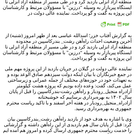
منطقه آزاد انزلی بازدید کرد و در طی مسیر از منطقه آزاد انزلی تا
ایستگاه پیربازار به وسیله “درزین” با مسؤولان مرتبط و کارشناسان
این پروژه به گفت و گو پرداخت. نماینده عالی دولت در
به گزارش آفتاب خزر؛ اسدالله عباسی بعد از ظهر امروز (شنبه) از
آخرین وضعیت احداث راه‌آهن رشت_ بندرکاسپین در محدوده
منطقه آزاد انزلی بازدید کرد و در طی مسیر از منطقه آزاد انزلی تا
ایستگاه پیربازار به وسیله “درزین” با مسؤولان مرتبط و کارشناسان
این پروژه به گفت و گو پرداخت.
نماینده عالی دولت در گیلان در جریان بازدید از این پروژه مهم ملی
در جمع خبرنگاران با بیان اینکه دولت سیزدهم صادق الوعد بوده و
به تعهدات خود در حوزه‌های مختلف از جمله عمرانی و زیرساختی
عمل می‌کند، گفت: وعده داده بودیم که پروژه هشت کیلومتر
آزادراه منجیل_رودبار و راه‌آهن رشت-بندرکاسپین را قبل از پایان
سال ۱۴۰۲ به بهره‌برداری برسانیم که خوشبختانه
آزادراه_منجیل_رودبار در هفته آخر اسفند و با تاکید ریاست محترم
جمهوری به بهره‌برداری رسید.
وی با اشاره به هدف خود از بازدید راه‌آهن رشت_بندرکاسپین بیان
کرد: قبل از پایان سال هم بازدیدی از این راه‌آهن داشته و گزارشاتی
را خدمت ریاست محترم جمهوری ارسال کرده و امروز هم آمده ایم