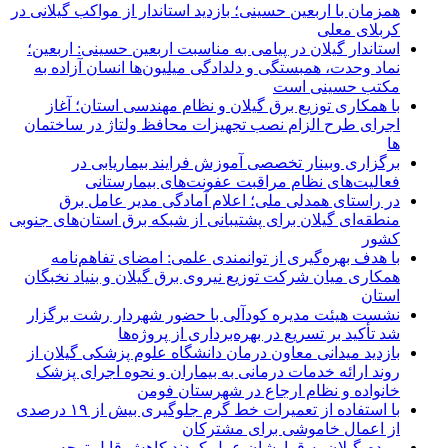
همزمان با اربعین حسینی؛ بازدید استاندار از مواکب گیلانی در
کربلای معلی
استاندار گیلان در پیامی به مناسبت اربعین حسینی: اربعین؛
نماد وحدت، همبستگی و دلدادگی میلیون‌ها انسان آزاده به
مکتب حسینی است
با همکاری توزیع برق گیلان و نظام مهندسی استان؛ آغاز
اجرای طرح الزام نصب تجهیزات محافظ ولتاژ در ساختمان
ها
برگزاری وبینار تخصصی آموزش فرایند بیماریابی در
فعالیت‌های نظام مراقبت عفونت‌های بیمارستانی
در راستای همدلی ملی؛ اعلام آمادگی مدیر عامل برق
منطقه‌ای گیلان برای پشتیبانی از شبكه برق استان‌های جنوبی
كشور
با هدف بهره‌گیری از توانمندی علمی: امضای تفاهم‌نامه
همكاری میان شركت توزیع نیروی برق گیلان و بنیاد نخبگان
استان
نشست هیئت مدیره کودآلی با حضور شهردار رشت برگزار
شد تأکید بر تسریع در بهره‌برداری از پروژه‌ها
بازدید میدانی معاون درمان دانشگاه علوم پزشکی گیلان از
روند ارائه خدمات درمانی به بیماران و نحوه اجرای پزشک
خانواده و نظام ارجاع در شهرستان فومن
با استفاده از تعمیرات خط گرم جلوگیری بیش از ۱۹ درصدی
از اعمال خاموشی برای مشتركان
مردم گیلان به قرارشان عمل کردند كاهش قابل توجه