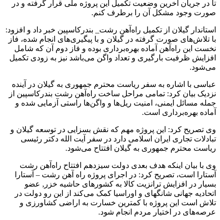
تا در جریان آخرین وضعیت تکمیل این پروژه ملی قرار گرفته و در
صورت وجود مشکل آن را برطرف کنم.
استاندار گیلان از تکمیل راه‌آهن رشت_ بندرکاسپین خبر داد و افزود:
با تلاش‌های صورت گرفته در گیلان و با پیگیری‌های انجام شده، فاز
نخست این راه‌آهن آماده بهره‌برداری بوده و‌ فاز دوم آن که شامل
افزایش ظرفیت بارگیری و تعداد واگن می‌باشد نیز به زودی تکمیل
می‌شود.
عباسی با اشاره به سفر ریاست محترم جمهوری به گیلان در آینده
نزدیک بیان کرد: تمامی مراحل ساخت راه‌آهن رشت بندرکاسپین از
جمله مسائل ایمنی، امنیت ریل‌ها و واگن‌ها راستی آزمایی شده و
آماده بهره‌برداری است.
وی تصریح کرد: این پروژه مهم که نقش بسزایی در توسعه گیلان و
تبادلات تجاری ایران اسلامی دارد در سفر آیت الله دکتر رئیسی
ریاست محترم جمهوری به گیلان افتتاح می‌شود.
وی با بیان اینکه هدف بعدی دولت سیزدهم افتتاح راه‌آهن رشت
آستارا است، تصریح کرد: در اجرای پروژه راه آهن رشت – آستارا
بسیار در افزایش ترانزیت کالا به کشورهای حاشیه خزر, عضو
اتحادیه جهانی شانگهای و اوراسیا کمک می‌کند از این رو دولت در
تلاش است این پروژه با کمترین خسارت به اراضی کشاورزی و
عرصه‌های در اختیار مردم انجام شود.