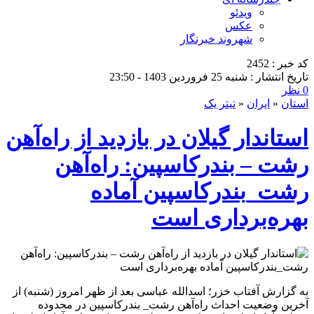
ویدئو
عکس
شهروند خبرنگار
کد خبر : 2452
تاریخ انتشار : شنبه 25 فروردین 1403 - 23:50
0 نظر
استان
«
ایران
«
تیتر یک
استاندار گیلان در بازدید از راه‌آهن
رشت – بندرکاسپین: راه‌آهن
رشت_بندرکاسپین آماده
بهره‌برداری است
به گزارش آفتاب خزر؛ اسدالله عباسی بعد از ظهر امروز (شنبه) از
آخرین وضعیت احداث راه‌آهن رشت_ بندرکاسپین در محدوده