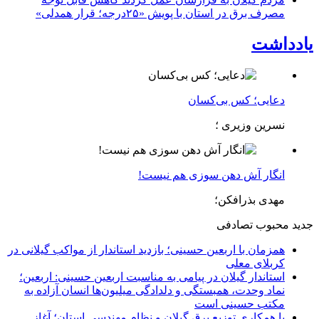
مصرف برق در استان با پویش «۲۵درجه؛ قرار همدلی»
یادداشت
دعایی؛ کس بی‌کسان
نسرین وزیری ؛
انگار آش دهن سوزی هم نیست!
مهدی بذرافکن؛
جدید
محبوب
تصادفی
همزمان با اربعین حسینی؛ بازدید استاندار از مواکب گیلانی در
کربلای معلی
استاندار گیلان در پیامی به مناسبت اربعین حسینی: اربعین؛
نماد وحدت، همبستگی و دلدادگی میلیون‌ها انسان آزاده به
مکتب حسینی است
با همکاری توزیع برق گیلان و نظام مهندسی استان؛ آغاز