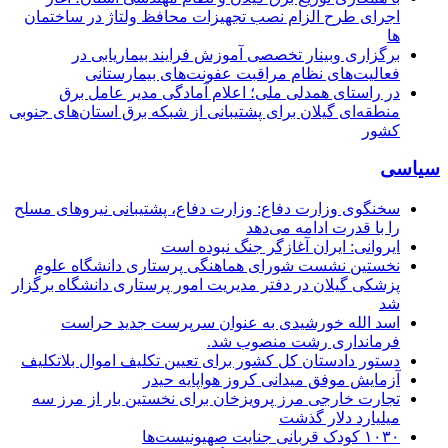
اجرای طرح الزام نصب تجهیزات محافظ ولتاژ در ساختمان
ها
برگزاری وبینار تخصصی آموزش فرایند بیماریابی در
فعالیت‌های نظام مراقبت عفونت‌های بیمارستانی
در راستای همدلی ملی؛ اعلام آمادگی مدیر عامل برق
منطقه‌ای گیلان برای پشتیبانی از شبكه برق استان‌های جنوبی
كشور
سیاسی
سخنگوی وزارت دفاع: وزارت دفاع، پشتیبانی نیرو‌های مسلح
را با قدرت ادامه می‌دهد
ایروانی: ایران آغازگر جنگ نبوده است
نخستین نشست شورای هماهنگی پرستاری دانشگاه علوم
پزشکی گیلان در دفتر مدیریت امور پرستاری دانشگاه برگزار
شد
اسد الله خورشیدی به عنوان سرپرست جدید حراست
فرمانداری رشت منصوب شد.
دستور دادستان کل کشور برای تعیین تکلیف اموال بلاتکلیف
آزمایش موفق میدانی کروز هواپایه حیدر
تجارت خارجی مرز پرویزخان برای نخستین بار از مرز سه
میلیارد دلار گذشت
۱۰۳۰ کودک قربانی جنایت صهیونیست‌ها