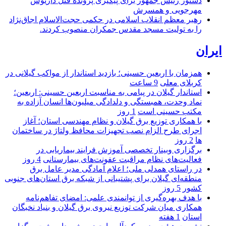
دستور رئیس جمهور برای پیگیری پرونده قتل داریوش
مهرجویی و همسرش
رهبر معظم انقلاب اسلامی در حکمی حجت‌الاسلام اجاق‌نژاد
را به تولیت مسجد مقدس جمکران منصوب کردند.
ایران
همزمان با اربعین حسینی؛ بازدید استاندار از مواکب گیلانی در
کربلای معلی
9 ساعت
استاندار گیلان در پیامی به مناسبت اربعین حسینی: اربعین؛
نماد وحدت، همبستگی و دلدادگی میلیون‌ها انسان آزاده به
مکتب حسینی است
1 روز
با همکاری توزیع برق گیلان و نظام مهندسی استان؛ آغاز
اجرای طرح الزام نصب تجهیزات محافظ ولتاژ در ساختمان
ها
2 روز
برگزاری وبینار تخصصی آموزش فرایند بیماریابی در
فعالیت‌های نظام مراقبت عفونت‌های بیمارستانی
4 روز
در راستای همدلی ملی؛ اعلام آمادگی مدیر عامل برق
منطقه‌ای گیلان برای پشتیبانی از شبكه برق استان‌های جنوبی
كشور
5 روز
با هدف بهره‌گیری از توانمندی علمی: امضای تفاهم‌نامه
همكاری میان شركت توزیع نیروی برق گیلان و بنیاد نخبگان
استان
1 هفته