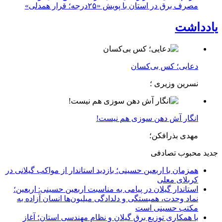
مصرف برق در استان با پویش «۲۵درجه؛ قرار همدلی»
یادداشت
دعایی؛ کس بی‌کسان
نسرین وزیری ؛
انگار آش دهن سوزی هم نیست!
مهدی بذرافکن؛
جدید
محبوب
تصادفی
همزمان با اربعین حسینی؛ بازدید استاندار از مواکب گیلانی در
کربلای معلی
استاندار گیلان در پیامی به مناسبت اربعین حسینی: اربعین؛
نماد وحدت، همبستگی و دلدادگی میلیون‌ها انسان آزاده به
مکتب حسینی است
با همکاری توزیع برق گیلان و نظام مهندسی استان؛ آغاز