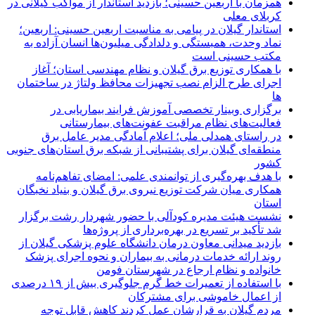
همزمان با اربعین حسینی؛ بازدید استاندار از مواکب گیلانی در
کربلای معلی
استاندار گیلان در پیامی به مناسبت اربعین حسینی: اربعین؛
نماد وحدت، همبستگی و دلدادگی میلیون‌ها انسان آزاده به
مکتب حسینی است
با همکاری توزیع برق گیلان و نظام مهندسی استان؛ آغاز
اجرای طرح الزام نصب تجهیزات محافظ ولتاژ در ساختمان
ها
برگزاری وبینار تخصصی آموزش فرایند بیماریابی در
فعالیت‌های نظام مراقبت عفونت‌های بیمارستانی
در راستای همدلی ملی؛ اعلام آمادگی مدیر عامل برق
منطقه‌ای گیلان برای پشتیبانی از شبكه برق استان‌های جنوبی
كشور
با هدف بهره‌گیری از توانمندی علمی: امضای تفاهم‌نامه
همكاری میان شركت توزیع نیروی برق گیلان و بنیاد نخبگان
استان
نشست هیئت مدیره کودآلی با حضور شهردار رشت برگزار
شد تأکید بر تسریع در بهره‌برداری از پروژه‌ها
بازدید میدانی معاون درمان دانشگاه علوم پزشکی گیلان از
روند ارائه خدمات درمانی به بیماران و نحوه اجرای پزشک
خانواده و نظام ارجاع در شهرستان فومن
با استفاده از تعمیرات خط گرم جلوگیری بیش از ۱۹ درصدی
از اعمال خاموشی برای مشتركان
مردم گیلان به قرارشان عمل کردند كاهش قابل توجه