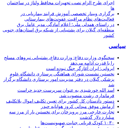
اجرای طرح الزام نصب تجهیزات محافظ ولتاژ در ساختمان
ها
برگزاری وبینار تخصصی آموزش فرایند بیماریابی در
فعالیت‌های نظام مراقبت عفونت‌های بیمارستانی
در راستای همدلی ملی؛ اعلام آمادگی مدیر عامل برق
منطقه‌ای گیلان برای پشتیبانی از شبكه برق استان‌های جنوبی
كشور
سیاسی
سخنگوی وزارت دفاع: وزارت دفاع، پشتیبانی نیرو‌های مسلح
را با قدرت ادامه می‌دهد
ایروانی: ایران آغازگر جنگ نبوده است
نخستین نشست شورای هماهنگی پرستاری دانشگاه علوم
پزشکی گیلان در دفتر مدیریت امور پرستاری دانشگاه برگزار
شد
اسد الله خورشیدی به عنوان سرپرست جدید حراست
فرمانداری رشت منصوب شد.
دستور دادستان کل کشور برای تعیین تکلیف اموال بلاتکلیف
آزمایش موفق میدانی کروز هواپایه حیدر
تجارت خارجی مرز پرویزخان برای نخستین بار از مرز سه
میلیارد دلار گذشت
۱۰۳۰ کودک قربانی جنایت صهیونیست‌ها