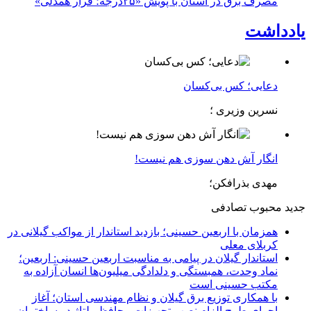
مصرف برق در استان با پویش «۲۵درجه؛ قرار همدلی»
یادداشت
دعایی؛ کس بی‌کسان
نسرین وزیری ؛
انگار آش دهن سوزی هم نیست!
مهدی بذرافکن؛
جدید
محبوب
تصادفی
همزمان با اربعین حسینی؛ بازدید استاندار از مواکب گیلانی در
کربلای معلی
استاندار گیلان در پیامی به مناسبت اربعین حسینی: اربعین؛
نماد وحدت، همبستگی و دلدادگی میلیون‌ها انسان آزاده به
مکتب حسینی است
با همکاری توزیع برق گیلان و نظام مهندسی استان؛ آغاز
اجرای طرح الزام نصب تجهیزات محافظ ولتاژ در ساختمان