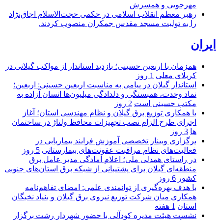
مهرجویی و همسرش
رهبر معظم انقلاب اسلامی در حکمی حجت‌الاسلام اجاق‌نژاد
را به تولیت مسجد مقدس جمکران منصوب کردند.
ایران
همزمان با اربعین حسینی؛ بازدید استاندار از مواکب گیلانی در
کربلای معلی
1 روز
استاندار گیلان در پیامی به مناسبت اربعین حسینی: اربعین؛
نماد وحدت، همبستگی و دلدادگی میلیون‌ها انسان آزاده به
مکتب حسینی است
2 روز
با همکاری توزیع برق گیلان و نظام مهندسی استان؛ آغاز
اجرای طرح الزام نصب تجهیزات محافظ ولتاژ در ساختمان
ها
3 روز
برگزاری وبینار تخصصی آموزش فرایند بیماریابی در
فعالیت‌های نظام مراقبت عفونت‌های بیمارستانی
5 روز
در راستای همدلی ملی؛ اعلام آمادگی مدیر عامل برق
منطقه‌ای گیلان برای پشتیبانی از شبكه برق استان‌های جنوبی
كشور
6 روز
با هدف بهره‌گیری از توانمندی علمی: امضای تفاهم‌نامه
همكاری میان شركت توزیع نیروی برق گیلان و بنیاد نخبگان
استان
1 هفته
نشست هیئت مدیره کودآلی با حضور شهردار رشت برگزار