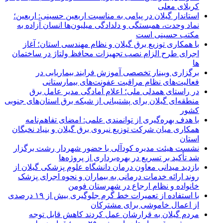
کربلای معلی
استاندار گیلان در پیامی به مناسبت اربعین حسینی: اربعین؛
نماد وحدت، همبستگی و دلدادگی میلیون‌ها انسان آزاده به
مکتب حسینی است
با همکاری توزیع برق گیلان و نظام مهندسی استان؛ آغاز
اجرای طرح الزام نصب تجهیزات محافظ ولتاژ در ساختمان
ها
برگزاری وبینار تخصصی آموزش فرایند بیماریابی در
فعالیت‌های نظام مراقبت عفونت‌های بیمارستانی
در راستای همدلی ملی؛ اعلام آمادگی مدیر عامل برق
منطقه‌ای گیلان برای پشتیبانی از شبكه برق استان‌های جنوبی
كشور
با هدف بهره‌گیری از توانمندی علمی: امضای تفاهم‌نامه
همكاری میان شركت توزیع نیروی برق گیلان و بنیاد نخبگان
استان
نشست هیئت مدیره کودآلی با حضور شهردار رشت برگزار
شد تأکید بر تسریع در بهره‌برداری از پروژه‌ها
بازدید میدانی معاون درمان دانشگاه علوم پزشکی گیلان از
روند ارائه خدمات درمانی به بیماران و نحوه اجرای پزشک
خانواده و نظام ارجاع در شهرستان فومن
با استفاده از تعمیرات خط گرم جلوگیری بیش از ۱۹ درصدی
از اعمال خاموشی برای مشتركان
مردم گیلان به قرارشان عمل کردند كاهش قابل توجه