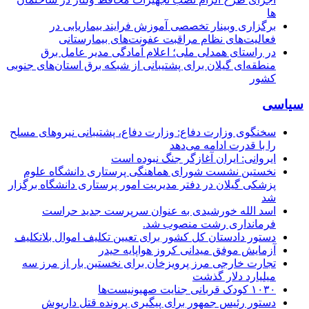
ها
برگزاری وبینار تخصصی آموزش فرایند بیماریابی در
فعالیت‌های نظام مراقبت عفونت‌های بیمارستانی
در راستای همدلی ملی؛ اعلام آمادگی مدیر عامل برق
منطقه‌ای گیلان برای پشتیبانی از شبكه برق استان‌های جنوبی
كشور
سیاسی
سخنگوی وزارت دفاع: وزارت دفاع، پشتیبانی نیرو‌های مسلح
را با قدرت ادامه می‌دهد
ایروانی: ایران آغازگر جنگ نبوده است
نخستین نشست شورای هماهنگی پرستاری دانشگاه علوم
پزشکی گیلان در دفتر مدیریت امور پرستاری دانشگاه برگزار
شد
اسد الله خورشیدی به عنوان سرپرست جدید حراست
فرمانداری رشت منصوب شد.
دستور دادستان کل کشور برای تعیین تکلیف اموال بلاتکلیف
آزمایش موفق میدانی کروز هواپایه حیدر
تجارت خارجی مرز پرویزخان برای نخستین بار از مرز سه
میلیارد دلار گذشت
۱۰۳۰ کودک قربانی جنایت صهیونیست‌ها
دستور رئیس جمهور برای پیگیری پرونده قتل داریوش