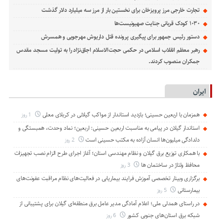
تجارت خارجی مرز پرویزخان برای نخستین بار از مرز سه میلیارد دلار گذشت
۱۰۳۰ کودک قربانی جنایت صهیونیست‌ها
دستور رئیس جمهور برای پیگیری پرونده قتل داریوش مهرجویی و همسرش
رهبر معظم انقلاب اسلامی در حکمی حجت‌الاسلام اجاق‌نژاد را به تولیت مسجد مقدس
جمکران منصوب کردند.
ایران
همزمان با اربعین حسینی؛ بازدید استاندار از مواکب گیلانی در کربلای معلی
1 روز
استاندار گیلان در پیامی به مناسبت اربعین حسینی: اربعین؛ نماد وحدت، همبستگی و
دلدادگی میلیون‌ها انسان آزاده به مکتب حسینی است
2 روز
با همکاری توزیع برق گیلان و نظام مهندسی استان؛ آغاز اجرای طرح الزام نصب تجهیزات
محافظ ولتاژ در ساختمان ها
3 روز
برگزاری وبینار تخصصی آموزش فرایند بیماریابی در فعالیت‌های نظام مراقبت عفونت‌های
بیمارستانی
5 روز
در راستای همدلی ملی؛ اعلام آمادگی مدیر عامل برق منطقه‌ای گیلان برای پشتیبانی از
شبكه برق استان‌های جنوبی كشور
6 روز