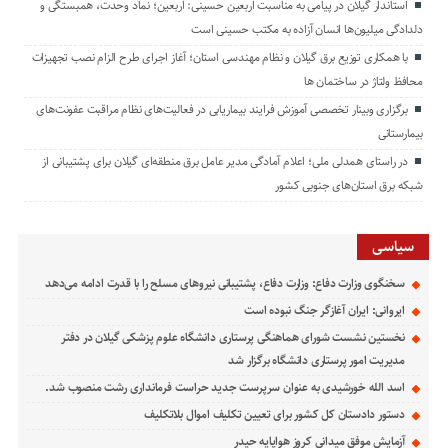
استاندار گیلان در پیامی به مناسبت اربعین حسینی: اربعین؛ نماد وحدت، همبستگی و
دلدادگی میلیون‌ها انسان آزاده به مکتب حسینی است
با همکاری توزیع برق گیلان و نظام مهندسی استان؛ آغاز اجرای طرح الزام نصب تجهیزات
محافظ ولتاژ در ساختمان ها
برگزاری وبینار تخصصی آموزش فرایند بیماریابی در فعالیت‌های نظام مراقبت عفونت‌های
بیمارستانی
در راستای همدلی ملی؛ اعلام آمادگی مدیر عامل برق منطقه‌ای گیلان برای پشتیبانی از
شبكه برق استان‌های جنوبی كشور
سیاسی
سخنگوی وزارت دفاع: وزارت دفاع، پشتیبانی نیرو‌های مسلح را با قدرت ادامه می‌دهد
ایروانی: ایران آغازگر جنگ نبوده است
نخستین نشست شورای هماهنگی پرستاری دانشگاه علوم پزشکی گیلان در دفتر
مدیریت امور پرستاری دانشگاه برگزار شد
اسد الله خورشیدی به عنوان سرپرست جدید حراست فرمانداری رشت منصوب شد.
دستور دادستان کل کشور برای تعیین تکلیف اموال بلاتکلیف
آزمایش موفق میدانی کروز هواپایه حیدر