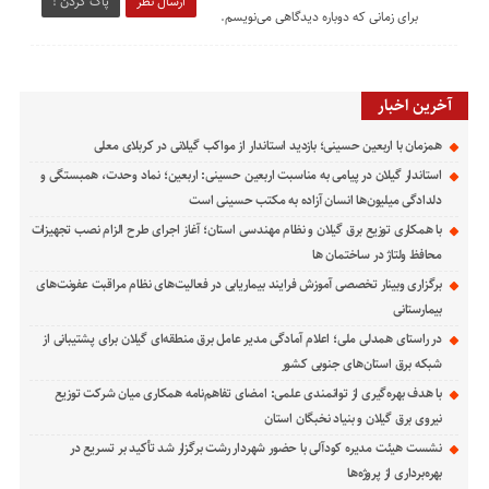
ارسال نظر
پاک کردن !
برای زمانی که دوباره دیدگاهی می‌نویسم.
آخرین اخبار
همزمان با اربعین حسینی؛ بازدید استاندار از مواکب گیلانی در کربلای معلی
استاندار گیلان در پیامی به مناسبت اربعین حسینی: اربعین؛ نماد وحدت، همبستگی و
دلدادگی میلیون‌ها انسان آزاده به مکتب حسینی است
با همکاری توزیع برق گیلان و نظام مهندسی استان؛ آغاز اجرای طرح الزام نصب تجهیزات
محافظ ولتاژ در ساختمان ها
برگزاری وبینار تخصصی آموزش فرایند بیماریابی در فعالیت‌های نظام مراقبت عفونت‌های
بیمارستانی
در راستای همدلی ملی؛ اعلام آمادگی مدیر عامل برق منطقه‌ای گیلان برای پشتیبانی از
شبكه برق استان‌های جنوبی كشور
با هدف بهره‌گیری از توانمندی علمی: امضای تفاهم‌نامه همكاری میان شركت توزیع
نیروی برق گیلان و بنیاد نخبگان استان
نشست هیئت مدیره کودآلی با حضور شهردار رشت برگزار شد تأکید بر تسریع در
بهره‌برداری از پروژه‌ها