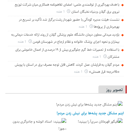
با هدف بهره‌گیری از توانمندی علمی: امضای تفاهم‌نامه همكاری میان شركت توزیع
نیروی برق گیلان و بنیاد نخبگان استان
1 هفته
نشست هیئت مدیره کودآلی با حضور شهردار رشت برگزار شد تأکید بر تسریع در
بهره‌برداری از پروژه‌ها
1 هفته
بازدید میدانی معاون درمان دانشگاه علوم پزشکی گیلان از روند ارائه خدمات درمانی به
بیماران و نحوه اجرای پزشک خانواده و نظام ارجاع در شهرستان فومن
1 هفته
با استفاده از تعمیرات خط گرم جلوگیری بیش از ۱۹ درصدی از اعمال خاموشی برای
مشتركان
1 هفته
مردم گیلان به قرارشان عمل کردند كاهش قابل توجه مصرف برق در استان با پویش
«۲۵درجه؛ قرار همدلی»
1 هفته
تصویر روز
اینم مشکل جدید پشه‌ها برای نیش زدن مردم!