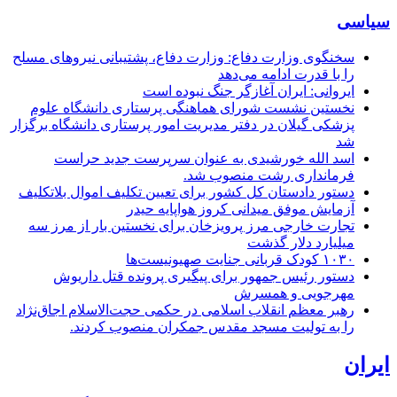
سیاسی
سخنگوی وزارت دفاع: وزارت دفاع، پشتیبانی نیرو‌های مسلح
را با قدرت ادامه می‌دهد
ایروانی: ایران آغازگر جنگ نبوده است
نخستین نشست شورای هماهنگی پرستاری دانشگاه علوم
پزشکی گیلان در دفتر مدیریت امور پرستاری دانشگاه برگزار
شد
اسد الله خورشیدی به عنوان سرپرست جدید حراست
فرمانداری رشت منصوب شد.
دستور دادستان کل کشور برای تعیین تکلیف اموال بلاتکلیف
آزمایش موفق میدانی کروز هواپایه حیدر
تجارت خارجی مرز پرویزخان برای نخستین بار از مرز سه
میلیارد دلار گذشت
۱۰۳۰ کودک قربانی جنایت صهیونیست‌ها
دستور رئیس جمهور برای پیگیری پرونده قتل داریوش
مهرجویی و همسرش
رهبر معظم انقلاب اسلامی در حکمی حجت‌الاسلام اجاق‌نژاد
را به تولیت مسجد مقدس جمکران منصوب کردند.
ایران