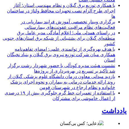
با همکاری توزیع برق گیلان و نظام مهندسی استان؛ آغاز
اجرای طرح الزام نصب تجهیزات محافظ ولتاژ در ساختمان
ها
برگزاری وبینار تخصصی آموزش فرایند بیماریابی در
فعالیت‌های نظام مراقبت عفونت‌های بیمارستانی
در راستای همدلی ملی؛ اعلام آمادگی مدیر عامل برق
منطقه‌ای گیلان برای پشتیبانی از شبكه برق استان‌های جنوبی
كشور
با هدف بهره‌گیری از توانمندی علمی: امضای تفاهم‌نامه
همكاری میان شركت توزیع نیروی برق گیلان و بنیاد نخبگان
استان
نشست هیئت مدیره کودآلی با حضور شهردار رشت برگزار
شد تأکید بر تسریع در بهره‌برداری از پروژه‌ها
بازدید میدانی معاون درمان دانشگاه علوم پزشکی گیلان از
روند ارائه خدمات درمانی به بیماران و نحوه اجرای پزشک
خانواده و نظام ارجاع در شهرستان فومن
با استفاده از تعمیرات خط گرم جلوگیری بیش از ۱۹ درصدی
از اعمال خاموشی برای مشتركان
یادداشت