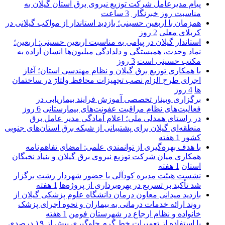
پیام مدیرعامل شركت توزیع نیروی برق استان گیلان به
مناسبت روز خبرنگار ‌
3 ساعت
همزمان با اربعین حسینی؛ بازدید استاندار از مواکب گیلانی در
کربلای معلی
2 روز
استاندار گیلان در پیامی به مناسبت اربعین حسینی: اربعین؛
نماد وحدت، همبستگی و دلدادگی میلیون‌ها انسان آزاده به
مکتب حسینی است
3 روز
با همکاری توزیع برق گیلان و نظام مهندسی استان؛ آغاز
اجرای طرح الزام نصب تجهیزات محافظ ولتاژ در ساختمان
ها
4 روز
برگزاری وبینار تخصصی آموزش فرایند بیماریابی در
فعالیت‌های نظام مراقبت عفونت‌های بیمارستانی
6 روز
در راستای همدلی ملی؛ اعلام آمادگی مدیر عامل برق
منطقه‌ای گیلان برای پشتیبانی از شبكه برق استان‌های جنوبی
كشور
1 هفته
با هدف بهره‌گیری از توانمندی علمی: امضای تفاهم‌نامه
همكاری میان شركت توزیع نیروی برق گیلان و بنیاد نخبگان
استان
1 هفته
نشست هیئت مدیره کودآلی با حضور شهردار رشت برگزار
شد تأکید بر تسریع در بهره‌برداری از پروژه‌ها
1 هفته
بازدید میدانی معاون درمان دانشگاه علوم پزشکی گیلان از
روند ارائه خدمات درمانی به بیماران و نحوه اجرای پزشک
خانواده و نظام ارجاع در شهرستان فومن
1 هفته
با استفاده از تعمیرات خط گرم جلوگیری بیش از ۱۹ درصدی