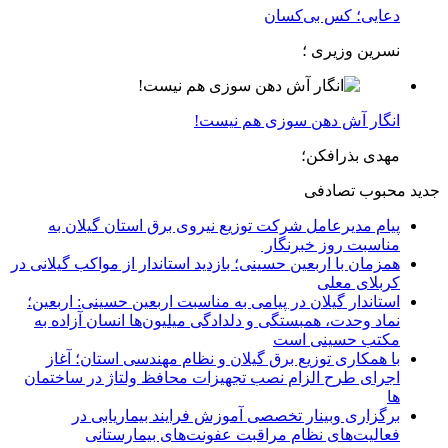
دعایی؛ کس بی‌کسان
نسرین وزیری ؛
انگار آش دهن سوزی هم نیست!
مهدی بذرافکن؛
جدید
محبوب
تصادفی
پیام مدیرعامل شركت توزیع نیروی برق استان گیلان به
مناسبت روز خبرنگار ‌
همزمان با اربعین حسینی؛ بازدید استاندار از مواکب گیلانی در
کربلای معلی
استاندار گیلان در پیامی به مناسبت اربعین حسینی: اربعین؛
نماد وحدت، همبستگی و دلدادگی میلیون‌ها انسان آزاده به
مکتب حسینی است
با همکاری توزیع برق گیلان و نظام مهندسی استان؛ آغاز
اجرای طرح الزام نصب تجهیزات محافظ ولتاژ در ساختمان
ها
برگزاری وبینار تخصصی آموزش فرایند بیماریابی در
فعالیت‌های نظام مراقبت عفونت‌های بیمارستانی