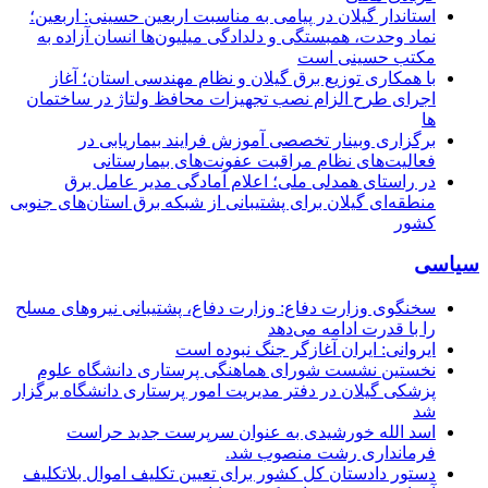
استاندار گیلان در پیامی به مناسبت اربعین حسینی: اربعین؛
نماد وحدت، همبستگی و دلدادگی میلیون‌ها انسان آزاده به
مکتب حسینی است
با همکاری توزیع برق گیلان و نظام مهندسی استان؛ آغاز
اجرای طرح الزام نصب تجهیزات محافظ ولتاژ در ساختمان
ها
برگزاری وبینار تخصصی آموزش فرایند بیماریابی در
فعالیت‌های نظام مراقبت عفونت‌های بیمارستانی
در راستای همدلی ملی؛ اعلام آمادگی مدیر عامل برق
منطقه‌ای گیلان برای پشتیبانی از شبكه برق استان‌های جنوبی
كشور
سیاسی
سخنگوی وزارت دفاع: وزارت دفاع، پشتیبانی نیرو‌های مسلح
را با قدرت ادامه می‌دهد
ایروانی: ایران آغازگر جنگ نبوده است
نخستین نشست شورای هماهنگی پرستاری دانشگاه علوم
پزشکی گیلان در دفتر مدیریت امور پرستاری دانشگاه برگزار
شد
اسد الله خورشیدی به عنوان سرپرست جدید حراست
فرمانداری رشت منصوب شد.
دستور دادستان کل کشور برای تعیین تکلیف اموال بلاتکلیف