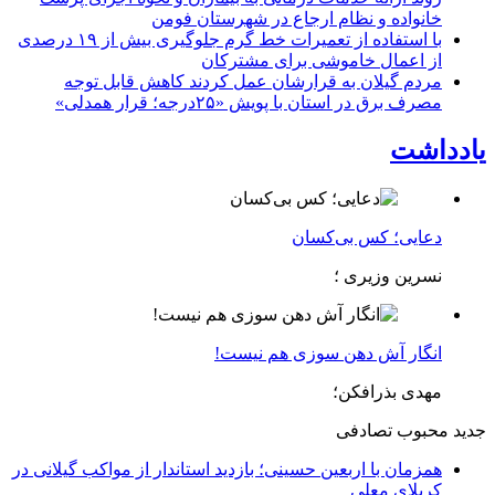
خانواده و نظام ارجاع در شهرستان فومن
با استفاده از تعمیرات خط گرم جلوگیری بیش از ۱۹ درصدی
از اعمال خاموشی برای مشتركان
مردم گیلان به قرارشان عمل کردند كاهش قابل توجه
مصرف برق در استان با پویش «۲۵درجه؛ قرار همدلی»
یادداشت
دعایی؛ کس بی‌کسان
نسرین وزیری ؛
انگار آش دهن سوزی هم نیست!
مهدی بذرافکن؛
جدید
محبوب
تصادفی
همزمان با اربعین حسینی؛ بازدید استاندار از مواکب گیلانی در
کربلای معلی