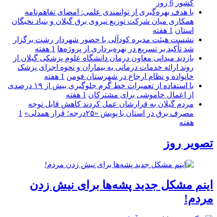
كشور
6 روز
با هدف بهره‌گیری از توانمندی علمی: امضای تفاهم‌نامه
همكاری میان شركت توزیع نیروی برق گیلان و بنیاد نخبگان
استان
1 هفته
نشست هیئت مدیره کودآلی با حضور شهردار رشت برگزار
شد تأکید بر تسریع در بهره‌برداری از پروژه‌ها
1 هفته
بازدید میدانی معاون درمان دانشگاه علوم پزشکی گیلان از
روند ارائه خدمات درمانی به بیماران و نحوه اجرای پزشک
خانواده و نظام ارجاع در شهرستان فومن
1 هفته
با استفاده از تعمیرات خط گرم جلوگیری بیش از ۱۹ درصدی
از اعمال خاموشی برای مشتركان
1 هفته
مردم گیلان به قرارشان عمل کردند كاهش قابل توجه
مصرف برق در استان با پویش «۲۵درجه؛ قرار همدلی»
1
هفته
تصویر روز
اینم مشکل جدید پشه‌ها برای نیش زدن
مردم!