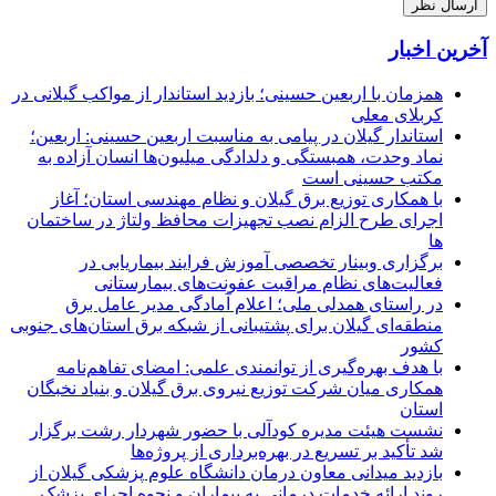
آخرین اخبار
همزمان با اربعین حسینی؛ بازدید استاندار از مواکب گیلانی در
کربلای معلی
استاندار گیلان در پیامی به مناسبت اربعین حسینی: اربعین؛
نماد وحدت، همبستگی و دلدادگی میلیون‌ها انسان آزاده به
مکتب حسینی است
با همکاری توزیع برق گیلان و نظام مهندسی استان؛ آغاز
اجرای طرح الزام نصب تجهیزات محافظ ولتاژ در ساختمان
ها
برگزاری وبینار تخصصی آموزش فرایند بیماریابی در
فعالیت‌های نظام مراقبت عفونت‌های بیمارستانی
در راستای همدلی ملی؛ اعلام آمادگی مدیر عامل برق
منطقه‌ای گیلان برای پشتیبانی از شبكه برق استان‌های جنوبی
كشور
با هدف بهره‌گیری از توانمندی علمی: امضای تفاهم‌نامه
همكاری میان شركت توزیع نیروی برق گیلان و بنیاد نخبگان
استان
نشست هیئت مدیره کودآلی با حضور شهردار رشت برگزار
شد تأکید بر تسریع در بهره‌برداری از پروژه‌ها
بازدید میدانی معاون درمان دانشگاه علوم پزشکی گیلان از
روند ارائه خدمات درمانی به بیماران و نحوه اجرای پزشک