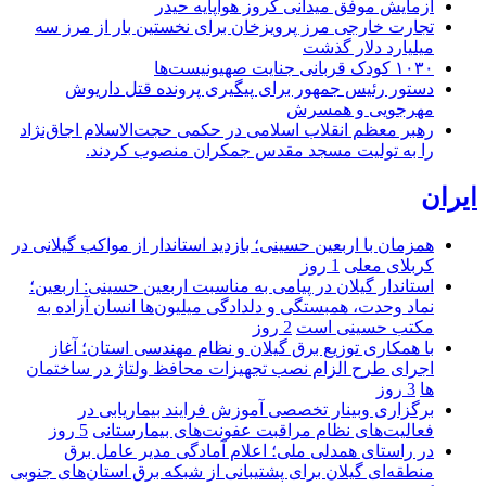
آزمایش موفق میدانی کروز هواپایه حیدر
تجارت خارجی مرز پرویزخان برای نخستین بار از مرز سه
میلیارد دلار گذشت
۱۰۳۰ کودک قربانی جنایت صهیونیست‌ها
دستور رئیس جمهور برای پیگیری پرونده قتل داریوش
مهرجویی و همسرش
رهبر معظم انقلاب اسلامی در حکمی حجت‌الاسلام اجاق‌نژاد
را به تولیت مسجد مقدس جمکران منصوب کردند.
ایران
همزمان با اربعین حسینی؛ بازدید استاندار از مواکب گیلانی در
کربلای معلی
1 روز
استاندار گیلان در پیامی به مناسبت اربعین حسینی: اربعین؛
نماد وحدت، همبستگی و دلدادگی میلیون‌ها انسان آزاده به
مکتب حسینی است
2 روز
با همکاری توزیع برق گیلان و نظام مهندسی استان؛ آغاز
اجرای طرح الزام نصب تجهیزات محافظ ولتاژ در ساختمان
ها
3 روز
برگزاری وبینار تخصصی آموزش فرایند بیماریابی در
فعالیت‌های نظام مراقبت عفونت‌های بیمارستانی
5 روز
در راستای همدلی ملی؛ اعلام آمادگی مدیر عامل برق
منطقه‌ای گیلان برای پشتیبانی از شبكه برق استان‌های جنوبی