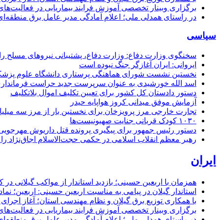
برگزاری وبینار تخصصی آموزش فرایند بیماریابی در فعالیت‌ها
در راستای همدلی ملی؛ اعلام آمادگی مدیر عامل برق منطقه‌ای 
سیاسی
سخنگوی وزارت دفاع: وزارت دفاع، پشتیبانی نیرو‌های مسلح را 
ایروانی: ایران آغازگر جنگ نبوده است
نخستین نشست شورای هماهنگی پرستاری دانشگاه علوم پزشکی گ
اسد الله خورشیدی به عنوان سرپرست جدید حراست فرماند
دستور دادستان کل کشور برای تعیین تکلیف اموال بلاتکلیف
آزمایش موفق میدانی کروز هواپایه حیدر
تجارت خارجی مرز پرویزخان برای نخستین بار از مرز سه میلیا
۱۰۳۰ کودک قربانی جنایت صهیونیست‌ها
دستور رئیس جمهور برای پیگیری پرونده قتل داریوش مهرجو
رهبر معظم انقلاب اسلامی در حکمی حجت‌الاسلام اجاق‌نژاد 
ایران
همزمان با اربعین حسینی؛ بازدید استاندار از مواکب گیلانی در 
استاندار گیلان در پیامی به مناسبت اربعین حسینی: اربعین؛ ن
با همکاری توزیع برق گیلان و نظام مهندسی استان؛ آغاز اجرا
برگزاری وبینار تخصصی آموزش فرایند بیماریابی در فعالیت‌ها
در راستای همدلی ملی؛ اعلام آمادگی مدیر عامل برق منطقه‌ای 