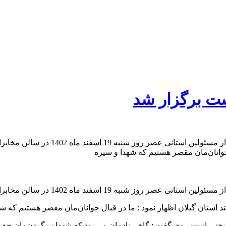
شت برگزار شد
به گزارش آفتاب خزر ، یادواره شهدای هن
 جوانان‌مان مقصر هستیم که شهدا و سیره
 اسفند ماه 1402 در سالن مخابرات رشت برگزار شد .
ند استان گیلان اظهار نمود : ما در قبال جوانان‌مان مقصر هستیم که
بختی است . وی گفت : گاهی یادمان می‌رود که شهدا بر گردن‌مان حق 