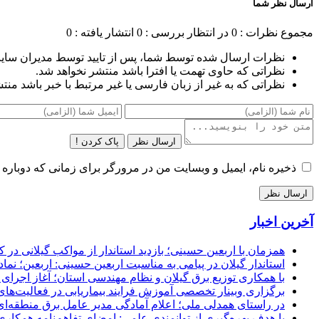
ارسال نظر شما
مجموع نظرات : 0
در انتظار بررسی : 0
انتشار یافته : 0
نظرات ارسال شده توسط شما، پس از تایید توسط مدیران سای
نظراتی که حاوی تهمت یا افترا باشد منتشر نخواهد شد.
نظراتی که به غیر از زبان فارسی یا غیر مرتبط با خبر باشد منت
ارسال نظر
پاک کردن !
ذخیره نام، ایمیل و وبسایت من در مرورگر برای زمانی که دوباره 
آخرین اخبار
همزمان با اربعین حسینی؛ بازدید استاندار از مواکب گیلانی در 
استاندار گیلان در پیامی به مناسبت اربعین حسینی: اربعین؛ ن
با همکاری توزیع برق گیلان و نظام مهندسی استان؛ آغاز اجرا
برگزاری وبینار تخصصی آموزش فرایند بیماریابی در فعالیت‌ها
در راستای همدلی ملی؛ اعلام آمادگی مدیر عامل برق منطقه‌ای 
با هدف بهره‌گیری از توانمندی علمی: امضای تفاهم‌نامه همكاری