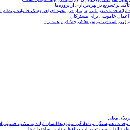
 بر تسریع در بهره‌برداری از پروژه‌ها
د ارائه خدمات درمانی به بیماران و نحوه اجرای پزشک خانواده و نظام
پویش «۲۵درجه؛ قرار همدلی»
کربلای معلی
ماد وحدت، همبستگی و دلدادگی میلیون‌ها انسان آزاده به مکتب حسینی 
ی طرح الزام نصب تجهیزات محافظ ولتاژ در ساختمان ها