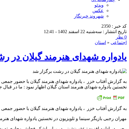
ویدئو
عکس
شهروند خبرنگار
کد خبر : 2350
تاریخ انتشار : سه‌شنبه 22 اسفند 1402 - 12:41
0 نظر
اجتماعی
«
استان
یادواره شهدای هنرمند گیلان در ر
نخستین یادواره شهدای هنرمند استان گیلان اظهار نمود : ما در قبال
به گزارش آفتاب خزر ، یادواره شهدای هنرمند گیلان با حضور جمعی از مسئولین استانی عصر روز شنبه 19
مهران رجبی بازیگر سینما و تلویزیون در نخستین یادواره شهدای هنرم
رجبی در ادامه افزود : عقب‌نشینی در برابر لشکر فحاش مجازی ته بد