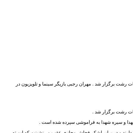
رمند گیلان با حضور جمعی از مسئولین استانی عصر روز شنبه 19 اسفند ماه 1402 در سالن مخابرات رشت برگزار شد . مهران رجبی بازیگر سینما و تلویزیون در
 شهدا و سیره شهدا به فراموشی سپرده شده است .
دارند و در برابر لشکر فحاش مجازی عقب می‌نشینیم که این ته