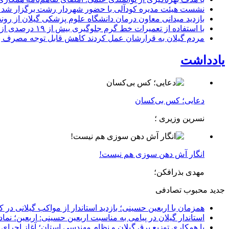
نشست هیئت مدیره کودآلی با حضور شهردار رشت برگزار شد تأکید
بازدید میدانی معاون درمان دانشگاه علوم پزشکی گیلان از رون
با استفاده از تعمیرات خط گرم جلوگیری بیش از ۱۹ درصدی از اعمال خاموشی برای مشتركان
مردم گیلان به قرارشان عمل کردند كاهش قابل توجه مصرف برق در استان با 
یادداشت
دعایی؛ کس بی‌کسان
نسرین وزیری ؛
انگار آش دهن سوزی هم نیست!
مهدی بذرافکن؛
جدید
محبوب
تصادفی
همزمان با اربعین حسینی؛ بازدید استاندار از مواکب گیلانی در 
استاندار گیلان در پیامی به مناسبت اربعین حسینی: اربعین؛ ن
با همکاری توزیع برق گیلان و نظام مهندسی استان؛ آغاز اجرا