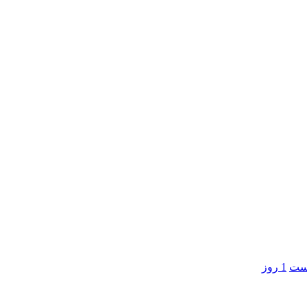
است
1 روز