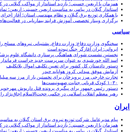
همزمان با اربعین حسینی؛ بازدید استاندار از مواکب گیلانی در 
استاندار گیلان در پیامی به مناسبت اربعین حسینی: اربعین؛ ن
با همکاری توزیع برق گیلان و نظام مهندسی استان؛ آغاز اجرا
برگزاری وبینار تخصصی آموزش فرایند بیماریابی در فعالیت‌ها
سیاسی
سخنگوی وزارت دفاع: وزارت دفاع، پشتیبانی نیرو‌های مسلح را 
ایروانی: ایران آغازگر جنگ نبوده است
نخستین نشست شورای هماهنگی پرستاری دانشگاه علوم پزشکی گ
اسد الله خورشیدی به عنوان سرپرست جدید حراست فرماند
دستور دادستان کل کشور برای تعیین تکلیف اموال بلاتکلیف
آزمایش موفق میدانی کروز هواپایه حیدر
تجارت خارجی مرز پرویزخان برای نخستین بار از مرز سه میلیا
۱۰۳۰ کودک قربانی جنایت صهیونیست‌ها
دستور رئیس جمهور برای پیگیری پرونده قتل داریوش مهرجو
رهبر معظم انقلاب اسلامی در حکمی حجت‌الاسلام اجاق‌نژاد 
ایران
پیام مدیرعامل شركت توزیع نیروی برق استان گیلان به مناسبت 
همزمان با اربعین حسینی؛ بازدید استاندار از مواکب گیلانی در 
استاندار گیلان در پیامی به مناسبت اربعین حسینی: اربعین؛ ن