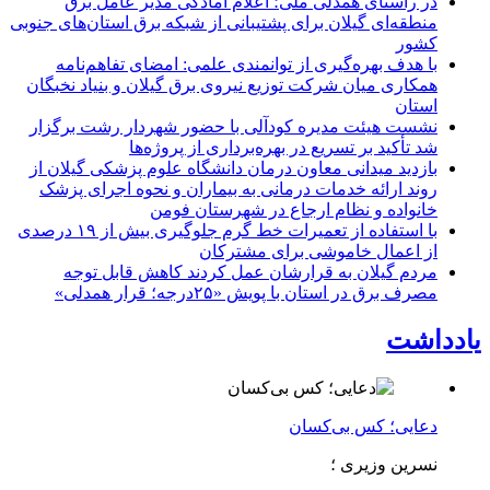
در راستای همدلی ملی؛ اعلام آمادگی مدیر عامل برق
منطقه‌ای گیلان برای پشتیبانی از شبكه برق استان‌های جنوبی
كشور
با هدف بهره‌گیری از توانمندی علمی: امضای تفاهم‌نامه
همكاری میان شركت توزیع نیروی برق گیلان و بنیاد نخبگان
استان
نشست هیئت مدیره کودآلی با حضور شهردار رشت برگزار
شد تأکید بر تسریع در بهره‌برداری از پروژه‌ها
بازدید میدانی معاون درمان دانشگاه علوم پزشکی گیلان از
روند ارائه خدمات درمانی به بیماران و نحوه اجرای پزشک
خانواده و نظام ارجاع در شهرستان فومن
با استفاده از تعمیرات خط گرم جلوگیری بیش از ۱۹ درصدی
از اعمال خاموشی برای مشتركان
مردم گیلان به قرارشان عمل کردند كاهش قابل توجه
مصرف برق در استان با پویش «۲۵درجه؛ قرار همدلی»
یادداشت
دعایی؛ کس بی‌کسان
نسرین وزیری ؛