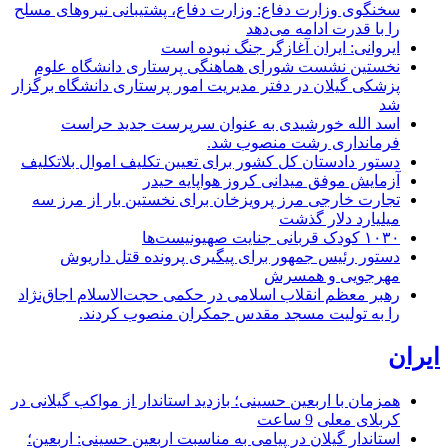
سخنگوی وزارت دفاع: وزارت دفاع، پشتیبانی نیرو‌های مسلح
را با قدرت ادامه می‌دهد
ایروانی: ایران آغازگر جنگ نبوده است
نخستین نشست شورای هماهنگی پرستاری دانشگاه علوم
پزشکی گیلان در دفتر مدیریت امور پرستاری دانشگاه برگزار
شد
اسد الله خورشیدی به عنوان سرپرست جدید حراست
فرمانداری رشت منصوب شد.
دستور دادستان کل کشور برای تعیین تکلیف اموال بلاتکلیف
آزمایش موفق میدانی کروز هواپایه حیدر
تجارت خارجی مرز پرویزخان برای نخستین بار از مرز سه
میلیارد دلار گذشت
۱۰۳۰ کودک قربانی جنایت صهیونیست‌ها
دستور رئیس جمهور برای پیگیری پرونده قتل داریوش
مهرجویی و همسرش
رهبر معظم انقلاب اسلامی در حکمی حجت‌الاسلام اجاق‌نژاد
را به تولیت مسجد مقدس جمکران منصوب کردند.
ایران
همزمان با اربعین حسینی؛ بازدید استاندار از مواکب گیلانی در
کربلای معلی
9 ساعت
استاندار گیلان در پیامی به مناسبت اربعین حسینی: اربعین؛