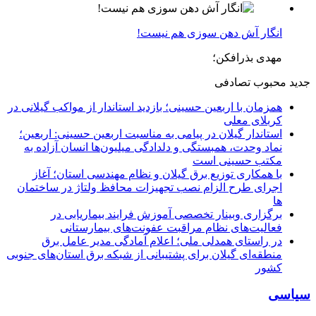
انگار آش دهن سوزی هم نیست!
مهدی بذرافکن؛
جدید
محبوب
تصادفی
همزمان با اربعین حسینی؛ بازدید استاندار از مواکب گیلانی در
کربلای معلی
استاندار گیلان در پیامی به مناسبت اربعین حسینی: اربعین؛
نماد وحدت، همبستگی و دلدادگی میلیون‌ها انسان آزاده به
مکتب حسینی است
با همکاری توزیع برق گیلان و نظام مهندسی استان؛ آغاز
اجرای طرح الزام نصب تجهیزات محافظ ولتاژ در ساختمان
ها
برگزاری وبینار تخصصی آموزش فرایند بیماریابی در
فعالیت‌های نظام مراقبت عفونت‌های بیمارستانی
در راستای همدلی ملی؛ اعلام آمادگی مدیر عامل برق
منطقه‌ای گیلان برای پشتیبانی از شبكه برق استان‌های جنوبی
كشور
سیاسی