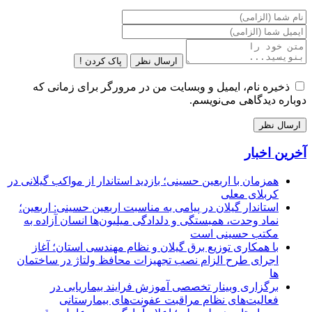
ارسال نظر
پاک کردن !
ذخیره نام، ایمیل و وبسایت من در مرورگر برای زمانی که
دوباره دیدگاهی می‌نویسم.
آخرین اخبار
همزمان با اربعین حسینی؛ بازدید استاندار از مواکب گیلانی در
کربلای معلی
استاندار گیلان در پیامی به مناسبت اربعین حسینی: اربعین؛
نماد وحدت، همبستگی و دلدادگی میلیون‌ها انسان آزاده به
مکتب حسینی است
با همکاری توزیع برق گیلان و نظام مهندسی استان؛ آغاز
اجرای طرح الزام نصب تجهیزات محافظ ولتاژ در ساختمان
ها
برگزاری وبینار تخصصی آموزش فرایند بیماریابی در
فعالیت‌های نظام مراقبت عفونت‌های بیمارستانی