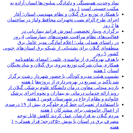
نماد وحدت، همبستگی و دلدادگی میلیون‌ها انسان آزاده به
مکتب حسینی است
1 روز
با همکاری توزیع برق گیلان و نظام مهندسی استان؛ آغاز
اجرای طرح الزام نصب تجهیزات محافظ ولتاژ در ساختمان
ها
2 روز
برگزاری وبینار تخصصی آموزش فرایند بیماریابی در
فعالیت‌های نظام مراقبت عفونت‌های بیمارستانی
4 روز
در راستای همدلی ملی؛ اعلام آمادگی مدیر عامل برق
منطقه‌ای گیلان برای پشتیبانی از شبكه برق استان‌های جنوبی
كشور
5 روز
با هدف بهره‌گیری از توانمندی علمی: امضای تفاهم‌نامه
همكاری میان شركت توزیع نیروی برق گیلان و بنیاد نخبگان
استان
1 هفته
نشست هیئت مدیره کودآلی با حضور شهردار رشت برگزار
شد تأکید بر تسریع در بهره‌برداری از پروژه‌ها
1 هفته
بازدید میدانی معاون درمان دانشگاه علوم پزشکی گیلان از
روند ارائه خدمات درمانی به بیماران و نحوه اجرای پزشک
خانواده و نظام ارجاع در شهرستان فومن
1 هفته
با استفاده از تعمیرات خط گرم جلوگیری بیش از ۱۹ درصدی
از اعمال خاموشی برای مشتركان
1 هفته
مردم گیلان به قرارشان عمل کردند كاهش قابل توجه
مصرف برق در استان با پویش «۲۵درجه؛ قرار همدلی»
1
هفته