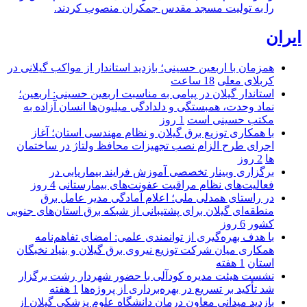
را به تولیت مسجد مقدس جمکران منصوب کردند.
ایران
همزمان با اربعین حسینی؛ بازدید استاندار از مواکب گیلانی در
کربلای معلی
18 ساعت
استاندار گیلان در پیامی به مناسبت اربعین حسینی: اربعین؛
نماد وحدت، همبستگی و دلدادگی میلیون‌ها انسان آزاده به
مکتب حسینی است
1 روز
با همکاری توزیع برق گیلان و نظام مهندسی استان؛ آغاز
اجرای طرح الزام نصب تجهیزات محافظ ولتاژ در ساختمان
ها
2 روز
برگزاری وبینار تخصصی آموزش فرایند بیماریابی در
فعالیت‌های نظام مراقبت عفونت‌های بیمارستانی
4 روز
در راستای همدلی ملی؛ اعلام آمادگی مدیر عامل برق
منطقه‌ای گیلان برای پشتیبانی از شبكه برق استان‌های جنوبی
كشور
6 روز
با هدف بهره‌گیری از توانمندی علمی: امضای تفاهم‌نامه
همكاری میان شركت توزیع نیروی برق گیلان و بنیاد نخبگان
استان
1 هفته
نشست هیئت مدیره کودآلی با حضور شهردار رشت برگزار
شد تأکید بر تسریع در بهره‌برداری از پروژه‌ها
1 هفته
بازدید میدانی معاون درمان دانشگاه علوم پزشکی گیلان از