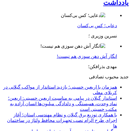
یادداشت
دعایی؛ کس بی‌کسان
نسرین وزیری ؛
انگار آش دهن سوزی هم نیست!
مهدی بذرافکن؛
جدید
محبوب
تصادفی
همزمان با اربعین حسینی؛ بازدید استاندار از مواکب گیلانی در
کربلای معلی
استاندار گیلان در پیامی به مناسبت اربعین حسینی: اربعین؛
نماد وحدت، همبستگی و دلدادگی میلیون‌ها انسان آزاده به
مکتب حسینی است
با همکاری توزیع برق گیلان و نظام مهندسی استان؛ آغاز
اجرای طرح الزام نصب تجهیزات محافظ ولتاژ در ساختمان
ها