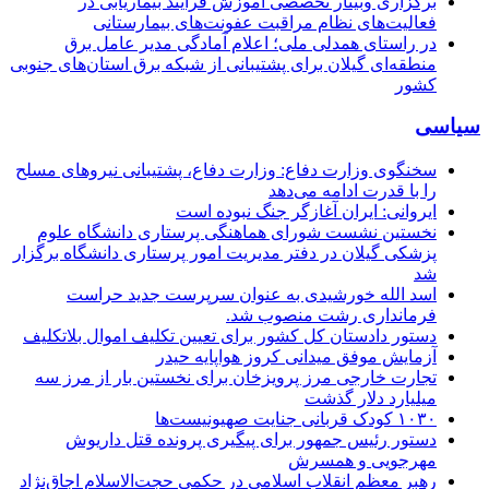
برگزاری وبینار تخصصی آموزش فرایند بیماریابی در
فعالیت‌های نظام مراقبت عفونت‌های بیمارستانی
در راستای همدلی ملی؛ اعلام آمادگی مدیر عامل برق
منطقه‌ای گیلان برای پشتیبانی از شبكه برق استان‌های جنوبی
كشور
سیاسی
سخنگوی وزارت دفاع: وزارت دفاع، پشتیبانی نیرو‌های مسلح
را با قدرت ادامه می‌دهد
ایروانی: ایران آغازگر جنگ نبوده است
نخستین نشست شورای هماهنگی پرستاری دانشگاه علوم
پزشکی گیلان در دفتر مدیریت امور پرستاری دانشگاه برگزار
شد
اسد الله خورشیدی به عنوان سرپرست جدید حراست
فرمانداری رشت منصوب شد.
دستور دادستان کل کشور برای تعیین تکلیف اموال بلاتکلیف
آزمایش موفق میدانی کروز هواپایه حیدر
تجارت خارجی مرز پرویزخان برای نخستین بار از مرز سه
میلیارد دلار گذشت
۱۰۳۰ کودک قربانی جنایت صهیونیست‌ها
دستور رئیس جمهور برای پیگیری پرونده قتل داریوش
مهرجویی و همسرش
رهبر معظم انقلاب اسلامی در حکمی حجت‌الاسلام اجاق‌نژاد