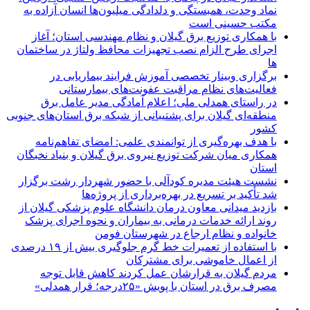
نماد وحدت، همبستگی و دلدادگی میلیون‌ها انسان آزاده به
مکتب حسینی است
با همکاری توزیع برق گیلان و نظام مهندسی استان؛ آغاز
اجرای طرح الزام نصب تجهیزات محافظ ولتاژ در ساختمان
ها
برگزاری وبینار تخصصی آموزش فرایند بیماریابی در
فعالیت‌های نظام مراقبت عفونت‌های بیمارستانی
در راستای همدلی ملی؛ اعلام آمادگی مدیر عامل برق
منطقه‌ای گیلان برای پشتیبانی از شبكه برق استان‌های جنوبی
كشور
با هدف بهره‌گیری از توانمندی علمی: امضای تفاهم‌نامه
همكاری میان شركت توزیع نیروی برق گیلان و بنیاد نخبگان
استان
نشست هیئت مدیره کودآلی با حضور شهردار رشت برگزار
شد تأکید بر تسریع در بهره‌برداری از پروژه‌ها
بازدید میدانی معاون درمان دانشگاه علوم پزشکی گیلان از
روند ارائه خدمات درمانی به بیماران و نحوه اجرای پزشک
خانواده و نظام ارجاع در شهرستان فومن
با استفاده از تعمیرات خط گرم جلوگیری بیش از ۱۹ درصدی
از اعمال خاموشی برای مشتركان
مردم گیلان به قرارشان عمل کردند كاهش قابل توجه
مصرف برق در استان با پویش «۲۵درجه؛ قرار همدلی»