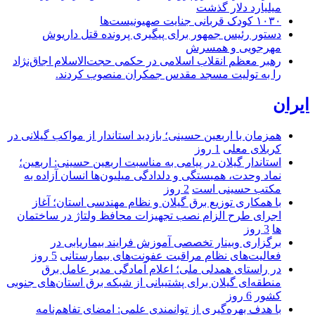
میلیارد دلار گذشت
۱۰۳۰ کودک قربانی جنایت صهیونیست‌ها
دستور رئیس جمهور برای پیگیری پرونده قتل داریوش
مهرجویی و همسرش
رهبر معظم انقلاب اسلامی در حکمی حجت‌الاسلام اجاق‌نژاد
را به تولیت مسجد مقدس جمکران منصوب کردند.
ایران
همزمان با اربعین حسینی؛ بازدید استاندار از مواکب گیلانی در
کربلای معلی
1 روز
استاندار گیلان در پیامی به مناسبت اربعین حسینی: اربعین؛
نماد وحدت، همبستگی و دلدادگی میلیون‌ها انسان آزاده به
مکتب حسینی است
2 روز
با همکاری توزیع برق گیلان و نظام مهندسی استان؛ آغاز
اجرای طرح الزام نصب تجهیزات محافظ ولتاژ در ساختمان
ها
3 روز
برگزاری وبینار تخصصی آموزش فرایند بیماریابی در
فعالیت‌های نظام مراقبت عفونت‌های بیمارستانی
5 روز
در راستای همدلی ملی؛ اعلام آمادگی مدیر عامل برق
منطقه‌ای گیلان برای پشتیبانی از شبكه برق استان‌های جنوبی
كشور
6 روز
با هدف بهره‌گیری از توانمندی علمی: امضای تفاهم‌نامه