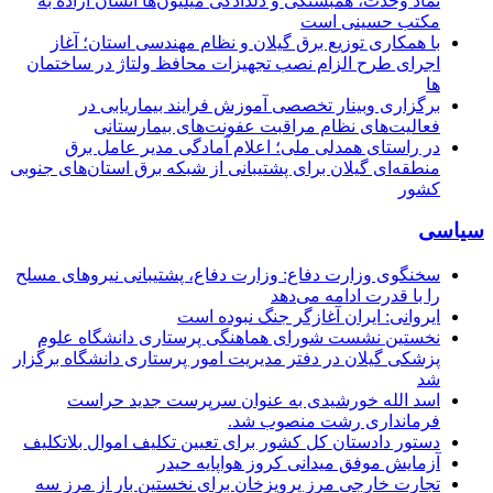
نماد وحدت، همبستگی و دلدادگی میلیون‌ها انسان آزاده به
مکتب حسینی است
با همکاری توزیع برق گیلان و نظام مهندسی استان؛ آغاز
اجرای طرح الزام نصب تجهیزات محافظ ولتاژ در ساختمان
ها
برگزاری وبینار تخصصی آموزش فرایند بیماریابی در
فعالیت‌های نظام مراقبت عفونت‌های بیمارستانی
در راستای همدلی ملی؛ اعلام آمادگی مدیر عامل برق
منطقه‌ای گیلان برای پشتیبانی از شبكه برق استان‌های جنوبی
كشور
سیاسی
سخنگوی وزارت دفاع: وزارت دفاع، پشتیبانی نیرو‌های مسلح
را با قدرت ادامه می‌دهد
ایروانی: ایران آغازگر جنگ نبوده است
نخستین نشست شورای هماهنگی پرستاری دانشگاه علوم
پزشکی گیلان در دفتر مدیریت امور پرستاری دانشگاه برگزار
شد
اسد الله خورشیدی به عنوان سرپرست جدید حراست
فرمانداری رشت منصوب شد.
دستور دادستان کل کشور برای تعیین تکلیف اموال بلاتکلیف
آزمایش موفق میدانی کروز هواپایه حیدر
تجارت خارجی مرز پرویزخان برای نخستین بار از مرز سه