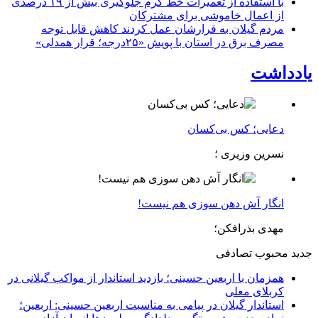
با استفاده از تعمیرات خط گرم جلوگیری بیش از ۱۹ درصدی
از اعمال خاموشی برای مشتركان
مردم گیلان به قرارشان عمل کردند كاهش قابل توجه
مصرف برق در استان با پویش «۲۵درجه؛ قرار همدلی»
یادداشت
دعایی؛ کس بی‌کسان
نسرین وزیری ؛
انگار آش دهن سوزی هم نیست!
مهدی بذرافکن؛
جدید
محبوب
تصادفی
همزمان با اربعین حسینی؛ بازدید استاندار از مواکب گیلانی در
کربلای معلی
استاندار گیلان در پیامی به مناسبت اربعین حسینی: اربعین؛