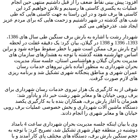
افزود: پیش بینی نقاط ضعف را از قبل داشتیم منتهی حین انجام
عملیات به یکسری کاستی ها رسیدیم و تلاش خواهیم کرد این
کاستی ها برف شود و در این راستا به جهت کاستی هایی که طی
شب های گذشته در شهر داشتیم و زحمت هایی که برای مردم عزیز
ایجاد شد، عذرخواهی می کنم.
شهردار رشت با اشاره به بارش برف سنگین طی سال های 1386،
1393، 1396 و 1398 در گیلان، بیان کرد: یک دقیقه غفلت در لحظه
اوج بارش برف ممکن است شهر با خطر سقوط مواجه شود و براین
اساس چهارشنبه هفته گذشته با توجه به هشدارهای سازمان های
مدیریت بحران گیلان و هواشناسی استان، جلسه ستاد مدیریت
بحران شهرداری به منظور آماده باش نیروهای خدمات رسان
عمران شهری و مناطق پنجگانه شهری تشکیل شد و برنامه ریزی
های لازم صورت گرفت.
شوقی از به کارگیری یک هزار نیروی خدمات رسان شهرداری برای
برف روبی خیابان ها و معابر شهر رشت خبر داد و یادآور شد:
همزمان با آغاز بارش برف، همکاران بنده با به کارگیری یکصد
دستگاه ماشین آلات شهرداری و بخش خصوصی عملیات برف روبی
خیابان ها و معابر شهری را انجام دادند.
وی با بیان اینکه جلسه مدیریت بحران شهرداری ساعت 4 بامداد
دوشنبه در منطقه چهار شهری تشکیل شد، تصریح کرد: با توجه به
حجم سنگین بارش برف، دستگاه های مختلف پای کار آمدند و با