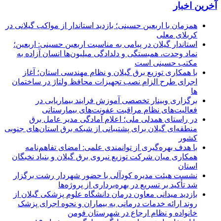
آخرین اخبار
همزمان با اربعین حسینی؛ بازدید استاندار از مواکب گیلانی در
کربلای معلی
استاندار گیلان در پیامی به مناسبت اربعین حسینی: اربعین؛
نماد وحدت، همبستگی و دلدادگی میلیون‌ها انسان آزاده به
مکتب حسینی است
با همکاری توزیع برق گیلان و نظام مهندسی استان؛ آغاز
اجرای طرح الزام نصب تجهیزات محافظ ولتاژ در ساختمان
ها
برگزاری وبینار تخصصی آموزش فرایند بیماریابی در
فعالیت‌های نظام مراقبت عفونت‌های بیمارستانی
در راستای همدلی ملی؛ اعلام آمادگی مدیر عامل برق
منطقه‌ای گیلان برای پشتیبانی از شبكه برق استان‌های جنوبی
كشور
با هدف بهره‌گیری از توانمندی علمی: امضای تفاهم‌نامه
همكاری میان شركت توزیع نیروی برق گیلان و بنیاد نخبگان
استان
نشست هیئت مدیره کودآلی با حضور شهردار رشت برگزار
شد تأکید بر تسریع در بهره‌برداری از پروژه‌ها
بازدید میدانی معاون درمان دانشگاه علوم پزشکی گیلان از
روند ارائه خدمات درمانی به بیماران و نحوه اجرای پزشک
خانواده و نظام ارجاع در شهرستان فومن