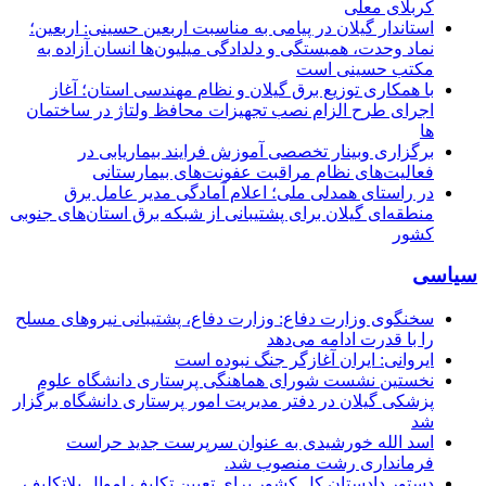
کربلای معلی
استاندار گیلان در پیامی به مناسبت اربعین حسینی: اربعین؛
نماد وحدت، همبستگی و دلدادگی میلیون‌ها انسان آزاده به
مکتب حسینی است
با همکاری توزیع برق گیلان و نظام مهندسی استان؛ آغاز
اجرای طرح الزام نصب تجهیزات محافظ ولتاژ در ساختمان
ها
برگزاری وبینار تخصصی آموزش فرایند بیماریابی در
فعالیت‌های نظام مراقبت عفونت‌های بیمارستانی
در راستای همدلی ملی؛ اعلام آمادگی مدیر عامل برق
منطقه‌ای گیلان برای پشتیبانی از شبكه برق استان‌های جنوبی
كشور
سیاسی
سخنگوی وزارت دفاع: وزارت دفاع، پشتیبانی نیرو‌های مسلح
را با قدرت ادامه می‌دهد
ایروانی: ایران آغازگر جنگ نبوده است
نخستین نشست شورای هماهنگی پرستاری دانشگاه علوم
پزشکی گیلان در دفتر مدیریت امور پرستاری دانشگاه برگزار
شد
اسد الله خورشیدی به عنوان سرپرست جدید حراست
فرمانداری رشت منصوب شد.
دستور دادستان کل کشور برای تعیین تکلیف اموال بلاتکلیف