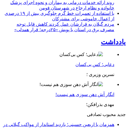
روند ارائه خدمات درمانی به بیماران و نحوه اجرای پزشک
خانواده و نظام ارجاع در شهرستان فومن
با استفاده از تعمیرات خط گرم جلوگیری بیش از ۱۹ درصدی
از اعمال خاموشی برای مشتركان
مردم گیلان به قرارشان عمل کردند كاهش قابل توجه
مصرف برق در استان با پویش «۲۵درجه؛ قرار همدلی»
یادداشت
دعایی؛ کس بی‌کسان
نسرین وزیری ؛
انگار آش دهن سوزی هم نیست!
مهدی بذرافکن؛
جدید
محبوب
تصادفی
همزمان با اربعین حسینی؛ بازدید استاندار از مواکب گیلانی در