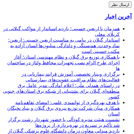
آخرین اخبار
همزمان با اربعین حسینی؛ بازدید استاندار از مواکب گیلانی در
کربلای معلی
استاندار گیلان در پیامی به مناسبت اربعین حسینی: اربعین؛
نماد وحدت، همبستگی و دلدادگی میلیون‌ها انسان آزاده به
مکتب حسینی است
با همکاری توزیع برق گیلان و نظام مهندسی استان؛ آغاز
اجرای طرح الزام نصب تجهیزات محافظ ولتاژ در ساختمان
ها
برگزاری وبینار تخصصی آموزش فرایند بیماریابی در
فعالیت‌های نظام مراقبت عفونت‌های بیمارستانی
در راستای همدلی ملی؛ اعلام آمادگی مدیر عامل برق
منطقه‌ای گیلان برای پشتیبانی از شبكه برق استان‌های جنوبی
كشور
با هدف بهره‌گیری از توانمندی علمی: امضای تفاهم‌نامه
همكاری میان شركت توزیع نیروی برق گیلان و بنیاد نخبگان
استان
نشست هیئت مدیره کودآلی با حضور شهردار رشت برگزار
شد تأکید بر تسریع در بهره‌برداری از پروژه‌ها
بازدید میدانی معاون درمان دانشگاه علوم پزشکی گیلان از