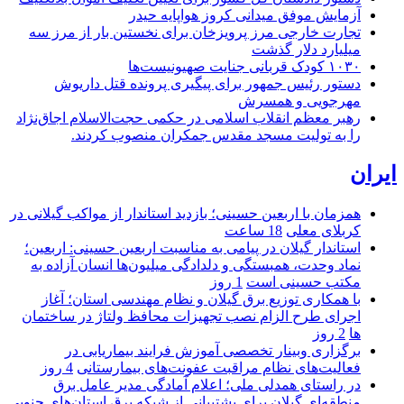
آزمایش موفق میدانی کروز هواپایه حیدر
تجارت خارجی مرز پرویزخان برای نخستین بار از مرز سه
میلیارد دلار گذشت
۱۰۳۰ کودک قربانی جنایت صهیونیست‌ها
دستور رئیس جمهور برای پیگیری پرونده قتل داریوش
مهرجویی و همسرش
رهبر معظم انقلاب اسلامی در حکمی حجت‌الاسلام اجاق‌نژاد
را به تولیت مسجد مقدس جمکران منصوب کردند.
ایران
همزمان با اربعین حسینی؛ بازدید استاندار از مواکب گیلانی در
کربلای معلی
18 ساعت
استاندار گیلان در پیامی به مناسبت اربعین حسینی: اربعین؛
نماد وحدت، همبستگی و دلدادگی میلیون‌ها انسان آزاده به
مکتب حسینی است
1 روز
با همکاری توزیع برق گیلان و نظام مهندسی استان؛ آغاز
اجرای طرح الزام نصب تجهیزات محافظ ولتاژ در ساختمان
ها
2 روز
برگزاری وبینار تخصصی آموزش فرایند بیماریابی در
فعالیت‌های نظام مراقبت عفونت‌های بیمارستانی
4 روز
در راستای همدلی ملی؛ اعلام آمادگی مدیر عامل برق
منطقه‌ای گیلان برای پشتیبانی از شبكه برق استان‌های جنوبی