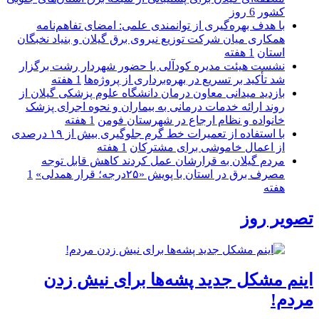
كشور
6 روز
با هدف بهره‌گیری از توانمندی علمی: امضای تفاهم‌نامه
همكاری میان شركت توزیع نیروی برق گیلان و بنیاد نخبگان
استان
1 هفته
نشست هیئت مدیره کودآلی با حضور شهردار رشت برگزار
شد تأکید بر تسریع در بهره‌برداری از پروژه‌ها
1 هفته
بازدید میدانی معاون درمان دانشگاه علوم پزشکی گیلان از
روند ارائه خدمات درمانی به بیماران و نحوه اجرای پزشک
خانواده و نظام ارجاع در شهرستان فومن
1 هفته
با استفاده از تعمیرات خط گرم جلوگیری بیش از ۱۹ درصدی
از اعمال خاموشی برای مشتركان
1 هفته
مردم گیلان به قرارشان عمل کردند كاهش قابل توجه
مصرف برق در استان با پویش «۲۵درجه؛ قرار همدلی»
1
هفته
تصویر روز
اینم مشکل جدید پشه‌ها برای نیش زدن
مردم!