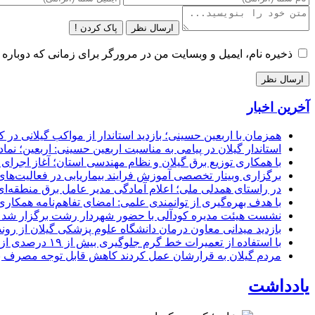
ارسال نظر
پاک کردن !
ذخیره نام، ایمیل و وبسایت من در مرورگر برای زمانی که دوباره 
آخرین اخبار
همزمان با اربعین حسینی؛ بازدید استاندار از مواکب گیلانی در 
استاندار گیلان در پیامی به مناسبت اربعین حسینی: اربعین؛ ن
با همکاری توزیع برق گیلان و نظام مهندسی استان؛ آغاز اجرا
برگزاری وبینار تخصصی آموزش فرایند بیماریابی در فعالیت‌ها
در راستای همدلی ملی؛ اعلام آمادگی مدیر عامل برق منطقه‌ای 
با هدف بهره‌گیری از توانمندی علمی: امضای تفاهم‌نامه همكاری
نشست هیئت مدیره کودآلی با حضور شهردار رشت برگزار شد تأکید
بازدید میدانی معاون درمان دانشگاه علوم پزشکی گیلان از رون
با استفاده از تعمیرات خط گرم جلوگیری بیش از ۱۹ درصدی از اعمال خاموشی برای مشتركان
مردم گیلان به قرارشان عمل کردند كاهش قابل توجه مصرف برق در استان با 
یادداشت