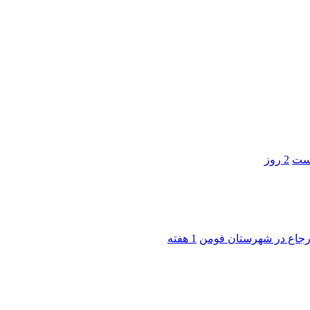
است
2 روز
 ارجاع در شهرستان فومن
1 هفته