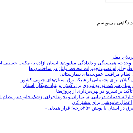
دیدگاهی می‌نویسم.
کربلای معلی
ماد وحدت، همبستگی و دلدادگی میلیون‌ها انسان آزاده به مکتب حسینی 
ی طرح الزام نصب تجهیزات محافظ ولتاژ در ساختمان ها
ی نظام مراقبت عفونت‌های بیمارستانی
گیلان برای پشتیبانی از شبكه برق استان‌های جنوبی كشور
 میان شركت توزیع نیروی برق گیلان و بنیاد نخبگان استان
 بر تسریع در بهره‌برداری از پروژه‌ها
د ارائه خدمات درمانی به بیماران و نحوه اجرای پزشک خانواده و نظام
پویش «۲۵درجه؛ قرار همدلی»