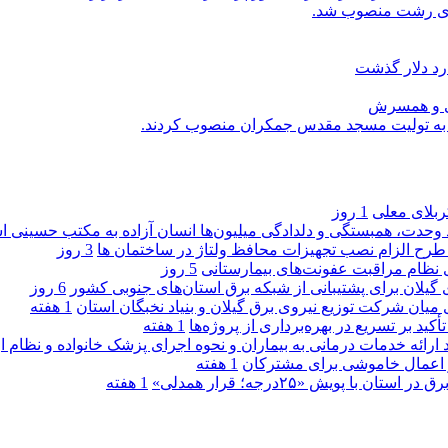
اری رشت منصوب شد.
رد دلار گذشت
یی و همسرش
را به تولیت مسجد مقدس جمکران منصوب کردند.
کربلای معلی
1 روز
ماد وحدت، همبستگی و دلدادگی میلیون‌ها انسان آزاده به مکتب حسینی 
ی طرح الزام نصب تجهیزات محافظ ولتاژ در ساختمان ها
3 روز
ی نظام مراقبت عفونت‌های بیمارستانی
5 روز
گیلان برای پشتیبانی از شبكه برق استان‌های جنوبی كشور
6 روز
 میان شركت توزیع نیروی برق گیلان و بنیاد نخبگان استان
1 هفته
 بر تسریع در بهره‌برداری از پروژه‌ها
1 هفته
د ارائه خدمات درمانی به بیماران و نحوه اجرای پزشک خانواده و نظام
1 هفته
پویش «۲۵درجه؛ قرار همدلی»
1 هفته