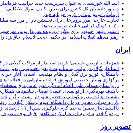
اسد الله خورشیدی به عنوان سرپرست جدید حراست فرماند
دستور دادستان کل کشور برای تعیین تکلیف اموال بلاتکلیف
آزمایش موفق میدانی کروز هواپایه حیدر
تجارت خارجی مرز پرویزخان برای نخستین بار از مرز سه میلیا
۱۰۳۰ کودک قربانی جنایت صهیونیست‌ها
دستور رئیس جمهور برای پیگیری پرونده قتل داریوش مهرجو
رهبر معظم انقلاب اسلامی در حکمی حجت‌الاسلام اجاق‌نژاد 
ایران
همزمان با اربعین حسینی؛ بازدید استاندار از مواکب گیلانی در 
استاندار گیلان در پیامی به مناسبت اربعین حسینی: اربعین؛ ن
با همکاری توزیع برق گیلان و نظام مهندسی استان؛ آغاز اجرا
برگزاری وبینار تخصصی آموزش فرایند بیماریابی در فعالیت‌ها
در راستای همدلی ملی؛ اعلام آمادگی مدیر عامل برق منطقه‌ای 
با هدف بهره‌گیری از توانمندی علمی: امضای تفاهم‌نامه همكاری
نشست هیئت مدیره کودآلی با حضور شهردار رشت برگزار شد تأکید
بازدید میدانی معاون درمان دانشگاه علوم پزشکی گیلان از رون
با استفاده از تعمیرات خط گرم جلوگیری بیش از ۱۹ درصدی از اعمال خاموشی برای مشتركان
مردم گیلان به قرارشان عمل کردند كاهش قابل توجه مصرف برق در استان با 
تصویر روز