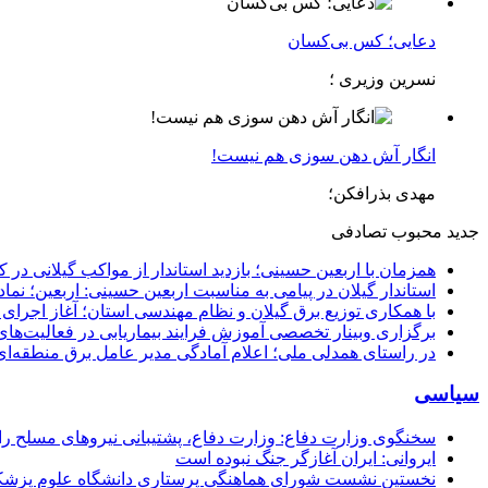
دعایی؛ کس بی‌کسان
نسرین وزیری ؛
انگار آش دهن سوزی هم نیست!
مهدی بذرافکن؛
جدید
محبوب
تصادفی
همزمان با اربعین حسینی؛ بازدید استاندار از مواکب گیلانی در 
استاندار گیلان در پیامی به مناسبت اربعین حسینی: اربعین؛ ن
با همکاری توزیع برق گیلان و نظام مهندسی استان؛ آغاز اجرا
برگزاری وبینار تخصصی آموزش فرایند بیماریابی در فعالیت‌ها
در راستای همدلی ملی؛ اعلام آمادگی مدیر عامل برق منطقه‌ای 
سیاسی
سخنگوی وزارت دفاع: وزارت دفاع، پشتیبانی نیرو‌های مسلح را 
ایروانی: ایران آغازگر جنگ نبوده است
نخستین نشست شورای هماهنگی پرستاری دانشگاه علوم پزشکی گ