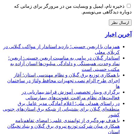
ذخیره نام، ایمیل و وبسایت من در مرورگر برای زمانی که
دوباره دیدگاهی می‌نویسم.
آخرین اخبار
همزمان با اربعین حسینی؛ بازدید استاندار از مواکب گیلانی در
کربلای معلی
استاندار گیلان در پیامی به مناسبت اربعین حسینی: اربعین؛
نماد وحدت، همبستگی و دلدادگی میلیون‌ها انسان آزاده به
مکتب حسینی است
با همکاری توزیع برق گیلان و نظام مهندسی استان؛ آغاز
اجرای طرح الزام نصب تجهیزات محافظ ولتاژ در ساختمان
ها
برگزاری وبینار تخصصی آموزش فرایند بیماریابی در
فعالیت‌های نظام مراقبت عفونت‌های بیمارستانی
در راستای همدلی ملی؛ اعلام آمادگی مدیر عامل برق
منطقه‌ای گیلان برای پشتیبانی از شبكه برق استان‌های جنوبی
كشور
با هدف بهره‌گیری از توانمندی علمی: امضای تفاهم‌نامه
همكاری میان شركت توزیع نیروی برق گیلان و بنیاد نخبگان
استان