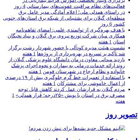
برگزاری وبینار تخصصی آموزش فرایند بیماریابی در
فعالیت‌های نظام مراقبت عفونت‌های بیمارستانی
4 روز
در راستای همدلی ملی؛ اعلام آمادگی مدیر عامل برق
منطقه‌ای گیلان برای پشتیبانی از شبكه برق استان‌های جنوبی
كشور
6 روز
با هدف بهره‌گیری از توانمندی علمی: امضای تفاهم‌نامه
همكاری میان شركت توزیع نیروی برق گیلان و بنیاد نخبگان
استان
1 هفته
نشست هیئت مدیره کودآلی با حضور شهردار رشت برگزار
شد تأکید بر تسریع در بهره‌برداری از پروژه‌ها
1 هفته
بازدید میدانی معاون درمان دانشگاه علوم پزشکی گیلان از
روند ارائه خدمات درمانی به بیماران و نحوه اجرای پزشک
خانواده و نظام ارجاع در شهرستان فومن
1 هفته
با استفاده از تعمیرات خط گرم جلوگیری بیش از ۱۹ درصدی
از اعمال خاموشی برای مشتركان
1 هفته
مردم گیلان به قرارشان عمل کردند كاهش قابل توجه
مصرف برق در استان با پویش «۲۵درجه؛ قرار همدلی»
1
هفته
تصویر روز