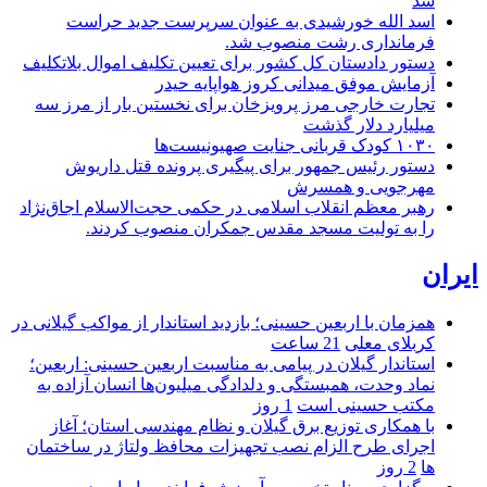
شد
اسد الله خورشیدی به عنوان سرپرست جدید حراست
فرمانداری رشت منصوب شد.
دستور دادستان کل کشور برای تعیین تکلیف اموال بلاتکلیف
آزمایش موفق میدانی کروز هواپایه حیدر
تجارت خارجی مرز پرویزخان برای نخستین بار از مرز سه
میلیارد دلار گذشت
۱۰۳۰ کودک قربانی جنایت صهیونیست‌ها
دستور رئیس جمهور برای پیگیری پرونده قتل داریوش
مهرجویی و همسرش
رهبر معظم انقلاب اسلامی در حکمی حجت‌الاسلام اجاق‌نژاد
را به تولیت مسجد مقدس جمکران منصوب کردند.
ایران
همزمان با اربعین حسینی؛ بازدید استاندار از مواکب گیلانی در
کربلای معلی
21 ساعت
استاندار گیلان در پیامی به مناسبت اربعین حسینی: اربعین؛
نماد وحدت، همبستگی و دلدادگی میلیون‌ها انسان آزاده به
مکتب حسینی است
1 روز
با همکاری توزیع برق گیلان و نظام مهندسی استان؛ آغاز
اجرای طرح الزام نصب تجهیزات محافظ ولتاژ در ساختمان
ها
2 روز