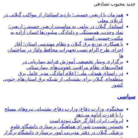
جدید
محبوب
تصادفی
همزمان با اربعین حسینی؛ بازدید استاندار از مواکب گیلانی در
کربلای معلی
استاندار گیلان در پیامی به مناسبت اربعین حسینی: اربعین؛
نماد وحدت، همبستگی و دلدادگی میلیون‌ها انسان آزاده به
مکتب حسینی است
با همکاری توزیع برق گیلان و نظام مهندسی استان؛ آغاز
اجرای طرح الزام نصب تجهیزات محافظ ولتاژ در ساختمان
ها
برگزاری وبینار تخصصی آموزش فرایند بیماریابی در
فعالیت‌های نظام مراقبت عفونت‌های بیمارستانی
در راستای همدلی ملی؛ اعلام آمادگی مدیر عامل برق
منطقه‌ای گیلان برای پشتیبانی از شبكه برق استان‌های جنوبی
كشور
سیاسی
سخنگوی وزارت دفاع: وزارت دفاع، پشتیبانی نیرو‌های مسلح
را با قدرت ادامه می‌دهد
ایروانی: ایران آغازگر جنگ نبوده است
نخستین نشست شورای هماهنگی پرستاری دانشگاه علوم
پزشکی گیلان در دفتر مدیریت امور پرستاری دانشگاه برگزار