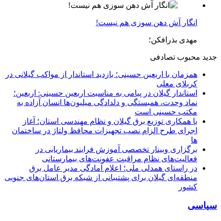
انگار آش دهن سوزی هم نیست!
مهدی بذرافکن؛
جدید
محبوب
تصادفی
همزمان با اربعین حسینی؛ بازدید استاندار از مواکب گیلانی در
کربلای معلی
استاندار گیلان در پیامی به مناسبت اربعین حسینی: اربعین؛
نماد وحدت، همبستگی و دلدادگی میلیون‌ها انسان آزاده به
مکتب حسینی است
با همکاری توزیع برق گیلان و نظام مهندسی استان؛ آغاز
اجرای طرح الزام نصب تجهیزات محافظ ولتاژ در ساختمان
ها
برگزاری وبینار تخصصی آموزش فرایند بیماریابی در
فعالیت‌های نظام مراقبت عفونت‌های بیمارستانی
در راستای همدلی ملی؛ اعلام آمادگی مدیر عامل برق
منطقه‌ای گیلان برای پشتیبانی از شبكه برق استان‌های جنوبی
كشور
سیاسی