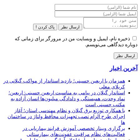
ارسال نظر
پاک کردن !
ذخیره نام، ایمیل و وبسایت من در مرورگر برای زمانی که
دوباره دیدگاهی می‌نویسم.
آخرین اخبار
همزمان با اربعین حسینی؛ بازدید استاندار از مواکب گیلانی در
کربلای معلی
استاندار گیلان در پیامی به مناسبت اربعین حسینی: اربعین؛
نماد وحدت، همبستگی و دلدادگی میلیون‌ها انسان آزاده به
مکتب حسینی است
با همکاری توزیع برق گیلان و نظام مهندسی استان؛ آغاز
اجرای طرح الزام نصب تجهیزات محافظ ولتاژ در ساختمان
ها
برگزاری وبینار تخصصی آموزش فرایند بیماریابی در
فعالیت‌های نظام مراقبت عفونت‌های بیمارستانی