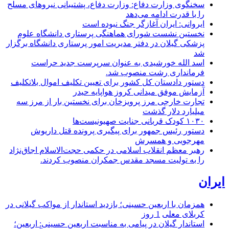
سخنگوی وزارت دفاع: وزارت دفاع، پشتیبانی نیرو‌های مسلح
را با قدرت ادامه می‌دهد
ایروانی: ایران آغازگر جنگ نبوده است
نخستین نشست شورای هماهنگی پرستاری دانشگاه علوم
پزشکی گیلان در دفتر مدیریت امور پرستاری دانشگاه برگزار
شد
اسد الله خورشیدی به عنوان سرپرست جدید حراست
فرمانداری رشت منصوب شد.
دستور دادستان کل کشور برای تعیین تکلیف اموال بلاتکلیف
آزمایش موفق میدانی کروز هواپایه حیدر
تجارت خارجی مرز پرویزخان برای نخستین بار از مرز سه
میلیارد دلار گذشت
۱۰۳۰ کودک قربانی جنایت صهیونیست‌ها
دستور رئیس جمهور برای پیگیری پرونده قتل داریوش
مهرجویی و همسرش
رهبر معظم انقلاب اسلامی در حکمی حجت‌الاسلام اجاق‌نژاد
را به تولیت مسجد مقدس جمکران منصوب کردند.
ایران
همزمان با اربعین حسینی؛ بازدید استاندار از مواکب گیلانی در
کربلای معلی
1 روز
استاندار گیلان در پیامی به مناسبت اربعین حسینی: اربعین؛