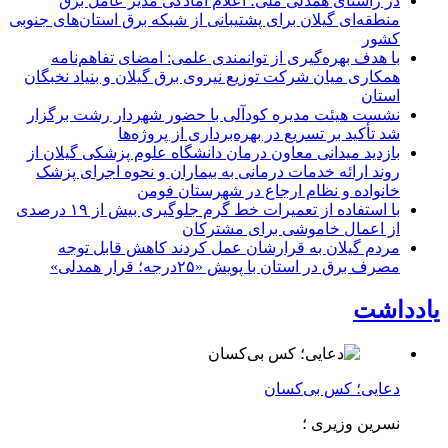
در راستای همدلی ملی؛ اعلام آمادگی مدیر عامل برق
منطقه‌ای گیلان برای پشتیبانی از شبكه برق استان‌های جنوبی
كشور
با هدف بهره‌گیری از توانمندی علمی: امضای تفاهم‌نامه
همكاری میان شركت توزیع نیروی برق گیلان و بنیاد نخبگان
استان
نشست هیئت مدیره کودآلی با حضور شهردار رشت برگزار
شد تأکید بر تسریع در بهره‌برداری از پروژه‌ها
بازدید میدانی معاون درمان دانشگاه علوم پزشکی گیلان از
روند ارائه خدمات درمانی به بیماران و نحوه اجرای پزشک
خانواده و نظام ارجاع در شهرستان فومن
با استفاده از تعمیرات خط گرم جلوگیری بیش از ۱۹ درصدی
از اعمال خاموشی برای مشتركان
مردم گیلان به قرارشان عمل کردند كاهش قابل توجه
مصرف برق در استان با پویش «۲۵درجه؛ قرار همدلی»
یادداشت
دعایی؛ کس بی‌کسان
نسرین وزیری ؛