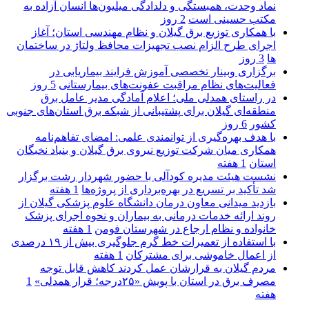
نماد وحدت، همبستگی و دلدادگی میلیون‌ها انسان آزاده به
مکتب حسینی است
2 روز
با همکاری توزیع برق گیلان و نظام مهندسی استان؛ آغاز
اجرای طرح الزام نصب تجهیزات محافظ ولتاژ در ساختمان
ها
3 روز
برگزاری وبینار تخصصی آموزش فرایند بیماریابی در
فعالیت‌های نظام مراقبت عفونت‌های بیمارستانی
5 روز
در راستای همدلی ملی؛ اعلام آمادگی مدیر عامل برق
منطقه‌ای گیلان برای پشتیبانی از شبكه برق استان‌های جنوبی
كشور
6 روز
با هدف بهره‌گیری از توانمندی علمی: امضای تفاهم‌نامه
همكاری میان شركت توزیع نیروی برق گیلان و بنیاد نخبگان
استان
1 هفته
نشست هیئت مدیره کودآلی با حضور شهردار رشت برگزار
شد تأکید بر تسریع در بهره‌برداری از پروژه‌ها
1 هفته
بازدید میدانی معاون درمان دانشگاه علوم پزشکی گیلان از
روند ارائه خدمات درمانی به بیماران و نحوه اجرای پزشک
خانواده و نظام ارجاع در شهرستان فومن
1 هفته
با استفاده از تعمیرات خط گرم جلوگیری بیش از ۱۹ درصدی
از اعمال خاموشی برای مشتركان
1 هفته
مردم گیلان به قرارشان عمل کردند كاهش قابل توجه
مصرف برق در استان با پویش «۲۵درجه؛ قرار همدلی»
1
هفته