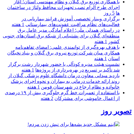
با همکاری توزیع برق گیلان و نظام مهندسی استان؛ آغاز
اجرای طرح الزام نصب تجهیزات محافظ ولتاژ در ساختمان
ها
5 روز
برگزاری وبینار تخصصی آموزش فرایند بیماریابی در
فعالیت‌های نظام مراقبت عفونت‌های بیمارستانی
1 هفته
در راستای همدلی ملی؛ اعلام آمادگی مدیر عامل برق
منطقه‌ای گیلان برای پشتیبانی از شبكه برق استان‌های جنوبی
كشور
1 هفته
با هدف بهره‌گیری از توانمندی علمی: امضای تفاهم‌نامه
همكاری میان شركت توزیع نیروی برق گیلان و بنیاد نخبگان
استان
1 هفته
نشست هیئت مدیره کودآلی با حضور شهردار رشت برگزار
شد تأکید بر تسریع در بهره‌برداری از پروژه‌ها
1 هفته
بازدید میدانی معاون درمان دانشگاه علوم پزشکی گیلان از
روند ارائه خدمات درمانی به بیماران و نحوه اجرای پزشک
خانواده و نظام ارجاع در شهرستان فومن
1 هفته
با استفاده از تعمیرات خط گرم جلوگیری بیش از ۱۹ درصدی
از اعمال خاموشی برای مشتركان
2 هفته
تصویر روز