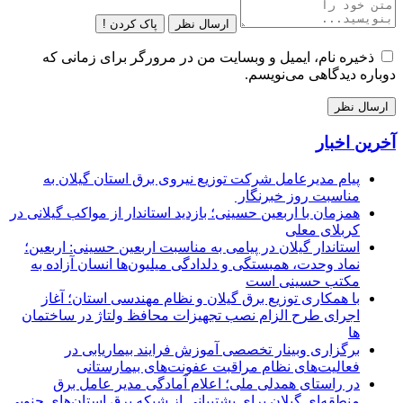
ارسال نظر
پاک کردن !
ذخیره نام، ایمیل و وبسایت من در مرورگر برای زمانی که
دوباره دیدگاهی می‌نویسم.
آخرین اخبار
پیام مدیرعامل شركت توزیع نیروی برق استان گیلان به
مناسبت روز خبرنگار ‌
همزمان با اربعین حسینی؛ بازدید استاندار از مواکب گیلانی در
کربلای معلی
استاندار گیلان در پیامی به مناسبت اربعین حسینی: اربعین؛
نماد وحدت، همبستگی و دلدادگی میلیون‌ها انسان آزاده به
مکتب حسینی است
با همکاری توزیع برق گیلان و نظام مهندسی استان؛ آغاز
اجرای طرح الزام نصب تجهیزات محافظ ولتاژ در ساختمان
ها
برگزاری وبینار تخصصی آموزش فرایند بیماریابی در
فعالیت‌های نظام مراقبت عفونت‌های بیمارستانی
در راستای همدلی ملی؛ اعلام آمادگی مدیر عامل برق
منطقه‌ای گیلان برای پشتیبانی از شبكه برق استان‌های جنوبی