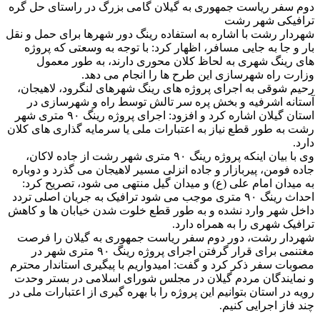
دوم سفر ریاست جمهوری به گیلان گامی بزرگ در راستای حل گره
ترافیکی شهر رشت
شهردار رشت با اشاره به استفاده رینگ دور شهرها برای حمل و نقل
بار و جا به جایی مسافر، اظهار کرد: با توجه به وسعتی که پروژه
های رینگ شهری به لحاظ کلان محوری دارند، به طور معمول
وزارت راه شهرسازی این طرح ها را انجام می دهد.
رحیم شوقی به اجرای پروژه های رینگ شهرهای لنگرود، لاهیجان،
آستانه اشرفیه و بخش پره سر تالش توسط راه و شهرسازی در
استان گیلان اشاره کرد و افزود: اجرای پروژه رینگ ۹۰ متری شهر
رشت به طور قطع نیاز به اعتبارات ملی یا سرمایه گذاری های کلان
دارد.
وی با بیان اینکه پروژه رینگ ۹۰ متری شهر رشت از جاده لاکان،
جاده فومن، پیربازار و جاده انزلی مسیر لاهیجان می گذرد و دوباره
به میدان امام علی (ع) و میدان گیل منتهی می شود، تصریح کرد:
احداث رینگ ۹۰ متری موجب می شود ترافیک به جریان اصلی تردد
داخل شهر وارد نشده و به طور قطع خلوت شدن خیابان ها و کاهش
ترافیک شهری را به همراه دارد.
شهردار رشت، دور دوم سفر ریاست جمهوری به گیلان را فرصت
مغتنمی برای قرار گرفتن اجرای پروژه رینگ ۹۰ متری شهر در
مصوبات سفر ذکر کرد و گفت: امیدواریم با پیگیری استاندار محترم
و نمایندگان مردم گیلان در مجلس شورای اسلامی در بستر وحدت
رویه در استان بتوانیم این پروژه را با بهره گیری از اعتبارات ملی در
چند فاز اجرایی کنیم.