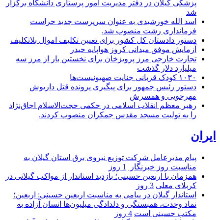
پزشکی گیلان در دفتر مدیریت امور پرستاری دانشگاه برگزار
شد
اسد الله خورشیدی به عنوان سرپرست جدید حراست
فرمانداری رشت منصوب شد.
دستور دادستان کل کشور برای تعیین تکلیف اموال بلاتکلیف
آزمایش موفق میدانی کروز هواپایه حیدر
تجارت خارجی مرز پرویزخان برای نخستین بار از مرز سه
میلیارد دلار گذشت
۱۰۳۰ کودک قربانی جنایت صهیونیست‌ها
دستور رئیس جمهور برای پیگیری پرونده قتل داریوش
مهرجویی و همسرش
رهبر معظم انقلاب اسلامی در حکمی حجت‌الاسلام اجاق‌نژاد
را به تولیت مسجد مقدس جمکران منصوب کردند.
ایران
پیام مدیرعامل شركت توزیع نیروی برق استان گیلان به
مناسبت روز خبرنگار ‌
1 روز
همزمان با اربعین حسینی؛ بازدید استاندار از مواکب گیلانی در
کربلای معلی
3 روز
استاندار گیلان در پیامی به مناسبت اربعین حسینی: اربعین؛
نماد وحدت، همبستگی و دلدادگی میلیون‌ها انسان آزاده به
مکتب حسینی است
4 روز