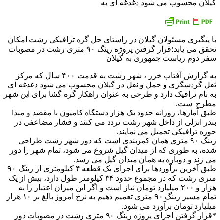
گیلان محسوب می شود دغدغه ای به
با پیگیری مسئولان گیلان در راستای حل گره ترافیکی رشت امکان
تحقق می یابد؛قرار گرفتن پروژه رینگ ۹۰ متری رشت در مصوبات
سفر دوم ریاست جمهوری به گیلان
به گزارش آفتاب خزر ، شهر رشت به قدمت ۴۰۰ سال که مرکز
ثقل گردشگری و حمل و نقل در گیلان محسوب می شود دغدغه ای
به نام ترافیک دارد و طرحی به عنوان راهکار گره گشا برای این شهر
مطرح است.
طبق آمارها، روزانه حدود یک هزار دستگاه کامیون با مقصد و مبدا
بندر انزلی از داخل شهر رشت تردد می کنند و فشار مضاعفی در
حوزه ترافیکی تحمیل می نمایند.
رینگ ۹۰ متری همان کمربندی است که دور شهر رشت طراحی
شده، به طوری که از میدان گیل شروع می شود، تمام شهر را دور
می زند و دوباره به همان میدان گیل می رسد.
طبق آخرین برآوردها برای اجرای یک قطعه ۴ کیلومتری از رینگ ۹۰
متری رشت که در مجموع حدود ۳۴ کیلومتر طول دارد، بیش از یک
هزار و ۲۰۰ میلیارد تومان نیاز است و اگر این میزان اعتبار را به
تمام مسیر رینگ ۹۰ متری تعمیم دهیم به نرخ امروز بالغ بر ۱۰ هزار
میلیارد تومان برآورد می شود.
*قرار گرفتن اجرای پروژه رینگ ۹۰ متری رشت در مصوبات دور