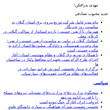
مهدی بذرافکن؛
جدید
محبوب
تصادفی
پیام مدیرعامل شركت توزیع نیروی برق استان گیلان به
مناسبت روز خبرنگار ‌
همزمان با اربعین حسینی؛ بازدید استاندار از مواکب گیلانی در
کربلای معلی
استاندار گیلان در پیامی به مناسبت اربعین حسینی: اربعین؛
نماد وحدت، همبستگی و دلدادگی میلیون‌ها انسان آزاده به
مکتب حسینی است
با همکاری توزیع برق گیلان و نظام مهندسی استان؛ آغاز
اجرای طرح الزام نصب تجهیزات محافظ ولتاژ در ساختمان
ها
برگزاری وبینار تخصصی آموزش فرایند بیماریابی در
فعالیت‌های نظام مراقبت عفونت‌های بیمارستانی
سیاسی
سخنگوی وزارت دفاع: وزارت دفاع، پشتیبانی نیرو‌های مسلح
را با قدرت ادامه می‌دهد
ایروانی: ایران آغازگر جنگ نبوده است
نخستین نشست شورای هماهنگی پرستاری دانشگاه علوم