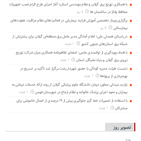
با همکاری توزیع برق گیلان و نظام مهندسی استان؛ آغاز اجرای طرح الزام نصب تجهیزات
محافظ ولتاژ در ساختمان ها
4 روز
برگزاری وبینار تخصصی آموزش فرایند بیماریابی در فعالیت‌های نظام مراقبت عفونت‌های
بیمارستانی
6 روز
در راستای همدلی ملی؛ اعلام آمادگی مدیر عامل برق منطقه‌ای گیلان برای پشتیبانی از
شبكه برق استان‌های جنوبی كشور
1 هفته
با هدف بهره‌گیری از توانمندی علمی: امضای تفاهم‌نامه همكاری میان شركت توزیع
نیروی برق گیلان و بنیاد نخبگان استان
1 هفته
نشست هیئت مدیره کودآلی با حضور شهردار رشت برگزار شد تأکید بر تسریع در
بهره‌برداری از پروژه‌ها
1 هفته
بازدید میدانی معاون درمان دانشگاه علوم پزشکی گیلان از روند ارائه خدمات درمانی به
بیماران و نحوه اجرای پزشک خانواده و نظام ارجاع در شهرستان فومن
1 هفته
با استفاده از تعمیرات خط گرم جلوگیری بیش از ۱۹ درصدی از اعمال خاموشی برای
مشتركان
1 هفته
تصویر روز