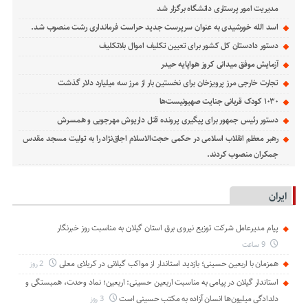
مدیریت امور پرستاری دانشگاه برگزار شد
اسد الله خورشیدی به عنوان سرپرست جدید حراست فرمانداری رشت منصوب شد.
دستور دادستان کل کشور برای تعیین تکلیف اموال بلاتکلیف
آزمایش موفق میدانی کروز هواپایه حیدر
تجارت خارجی مرز پرویزخان برای نخستین بار از مرز سه میلیارد دلار گذشت
۱۰۳۰ کودک قربانی جنایت صهیونیست‌ها
دستور رئیس جمهور برای پیگیری پرونده قتل داریوش مهرجویی و همسرش
رهبر معظم انقلاب اسلامی در حکمی حجت‌الاسلام اجاق‌نژاد را به تولیت مسجد مقدس
جمکران منصوب کردند.
ایران
پیام مدیرعامل شركت توزیع نیروی برق استان گیلان به مناسبت روز خبرنگار ‌
9 ساعت
همزمان با اربعین حسینی؛ بازدید استاندار از مواکب گیلانی در کربلای معلی
2 روز
استاندار گیلان در پیامی به مناسبت اربعین حسینی: اربعین؛ نماد وحدت، همبستگی و
دلدادگی میلیون‌ها انسان آزاده به مکتب حسینی است
3 روز