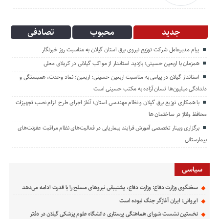
جدید
محبوب
تصادفی
پیام مدیرعامل شركت توزیع نیروی برق استان گیلان به مناسبت روز خبرنگار ‌
همزمان با اربعین حسینی؛ بازدید استاندار از مواکب گیلانی در کربلای معلی
استاندار گیلان در پیامی به مناسبت اربعین حسینی: اربعین؛ نماد وحدت، همبستگی و
دلدادگی میلیون‌ها انسان آزاده به مکتب حسینی است
با همکاری توزیع برق گیلان و نظام مهندسی استان؛ آغاز اجرای طرح الزام نصب تجهیزات
محافظ ولتاژ در ساختمان ها
برگزاری وبینار تخصصی آموزش فرایند بیماریابی در فعالیت‌های نظام مراقبت عفونت‌های
بیمارستانی
سیاسی
سخنگوی وزارت دفاع: وزارت دفاع، پشتیبانی نیرو‌های مسلح را با قدرت ادامه می‌دهد
ایروانی: ایران آغازگر جنگ نبوده است
نخستین نشست شورای هماهنگی پرستاری دانشگاه علوم پزشکی گیلان در دفتر