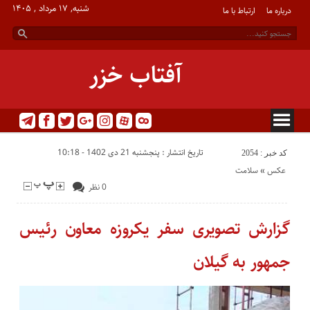
شنبه, ۱۷ مرداد , ۱۴۰۵
درباره ما
ارتباط با ما
آفتاب خزر
تاریخ انتشار : پنجشنبه 21 دی 1402 - 10:18
کد خبر : 2054
عکس
«
سلامت
0 نظر
گزارش تصویری سفر یکروزه معاون رئیس
جمهور به گیلان